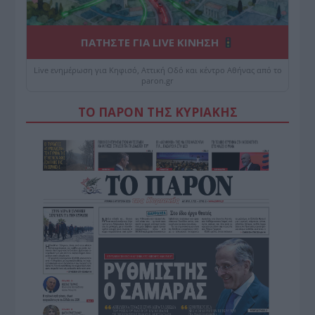
ΠΑΤΗΣΤΕ ΓΙΑ LIVE ΚΙΝΗΣΗ
Live ενημέρωση για Κηφισό, Αττική Οδό και κέντρο Αθήνας από το
paron.gr
ΤΟ ΠΑΡΟΝ ΤΗΣ ΚΥΡΙΑΚΗΣ