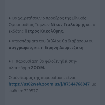
♦ Θα χαιρετήσουν ο πρόεδρος της Εθνικής
Ομοσπονδίας Τυφλών
Νίκος Γιαλούρης
και ο
εκδότης
Πέτρος Κακολύρης.
♦ Αποσπάσματα του βιβλίου θα διαβάσουν οι
συγγραφείς
και
η Ειρήνη Δερμιτζάκη.
♦ Η παρουσίαση θα φιλοξενηθεί στην
πλατφόρμα
ZOOM.
Ο σύνδεσμος της παρουσίασης είναι:
https://us02web.zoom.us/j/8754
4768947
με
κωδικό: 729577