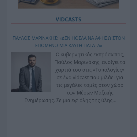
VIDCASTS
ΠΑΥΛΟΣ ΜΑΡΙΝΑΚΗΣ: «ΔΕΝ ΗΘΕΛΑ ΝΑ ΑΦΗΣΩ ΣΤΟΝ
ΕΠΟΜΕΝΟ ΜΙΑ ΚΑΥΤΗ ΠΑΤΑΤΑ»
Ο κυβερνητικός εκπρόσωπος,
Παύλος Μαρινάκης, ανοίγει τα
χαρτιά του στις «Τυπολογίες»
σε ένα vidcast που μιλάει για
τις μεγάλες τομές στον χώρο
των Μέσων Μαζικής
Ενημέρωσης. Σε μια εφ’ όλης της ύλης
συνέντευξη στον Βασίλη Κουφόπουλο, αναλύει
το χρονοδιάγραμμα για τις περιφερειακές και
ραδιοφωνικές άδειες, το πακέτο στήριξης των 80
εκατομμυρίων ευρώ για τον Τύπο, αλλά και την