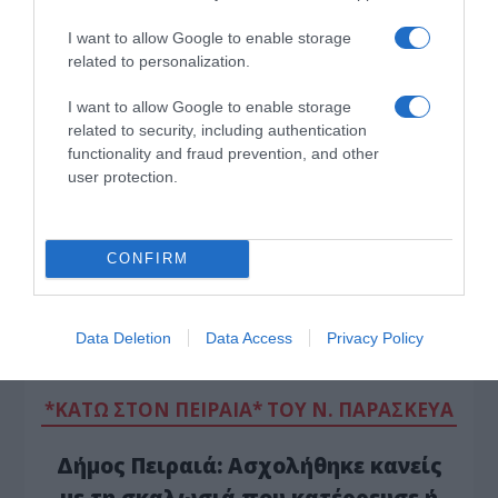
I want to allow Google to enable storage
related to personalization.
I want to allow Google to enable storage
*ΤΑ ΆΝΘΗ ΤΟΥ ΚΑΚΟΎ*
related to security, including authentication
functionality and fraud prevention, and other
Ο Μητσοτάκης κάνει σχέδια για την
user protection.
Ελλάδα του 2030, ο Ανδρουλάκης για
εκείνη του 2035, ώρα είναι να βγει κι
CONFIRM
ο Βελόπουλος…
…να πει ότι στόχος του είναι η πρωτιά στις
Data Deletion
Data Access
Privacy Policy
εκλογές του 2040 (…στον Σύλλογο…
*ΚΑΤΩ ΣΤΟΝ ΠΕΙΡΑΙΑ* ΤΟΥ Ν. ΠΑΡΑΣΚΕΥΑ
Δήμος Πειραιά: Ασχολήθηκε κανείς
με τη σκαλωσιά που κατέρρευσε ή