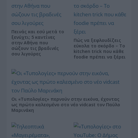
Πεινάς και εσύ μετά το
ξενύχτι; 5 καντίνες
Πώς να ξεφλουδίζεις
στην Αθήνα που
εύκολα το σκόρδο – Το
σώζουν τις βραδινές
kitchen trick που κάθε
σου λιγούρες
foodie πρέπει να ξέρει
Οι «Τυπολογίες» περνούν στην εικόνα, έχοντας
ως πρώτο καλεσμένο στο νέο vidcast τον Παύλο
Μαρινάκη