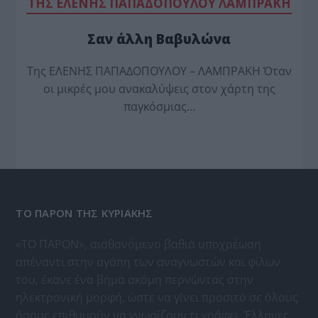
TΗΣ ΕΛΕΝΗΣ ΠΑΠΑΔΟΠΟΥΛΟΥ ΛΑΜΠΡΑΚΗ
Σαν άλλη Βαβυλώνα
Της ΕΛΕΝΗΣ ΠΑΠΑΔΟΠΟΥΛΟΥ – ΛΑΜΠΡΑΚΗ Όταν
οι μικρές μου ανακαλύψεις στον χάρτη της
παγκόσμιας…
ΤΟ ΠΑΡΟΝ ΤΗΣ ΚΥΡΙΑΚΗΣ
«ΤΟ ΠΑΡΟΝ», αισθανόμενο βαθιά υποχρέωση
απέναντι στην αγάπη των αναγνωστών και φίλων
του, έκανε ένα βήμα ακόμη περνώντας στην
ηλεκτρονική μορφή, ώστε να γίνει προσιτό σε όλους
όσους επιθυμούν να γνωρίζουν τι γράφει, Έλληνες