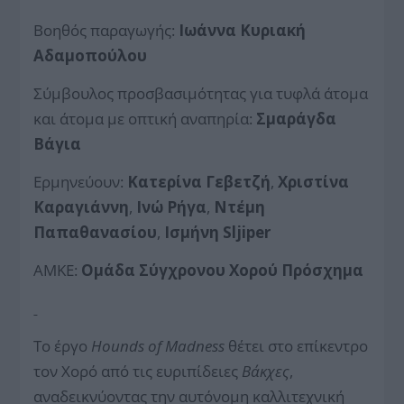
Βοηθός παραγωγής:
Ιωάννα Κυριακή
Αδαμοπούλου
Σύμβουλος προσβασιμότητας για τυφλά άτομα
και άτομα με οπτική αναπηρία:
Σμαράγδα
Βάγια
Ερμηνεύουν:
Κατερίνα Γεβετζή
,
Χριστίνα
Καραγιάννη
,
Ινώ Ρήγα
,
Ντέμη
Παπαθανασίου
,
Ισμήνη
Sljiper
ΑΜΚΕ:
Ομάδα Σύγχρονου Χορού Πρόσχημα
Το έργο
Hounds of Μadness
θέτει στο επίκεντρο
τον Χορό από τις ευριπίδειες
Βάκχες
,
αναδεικνύοντας την αυτόνομη καλλιτεχνική