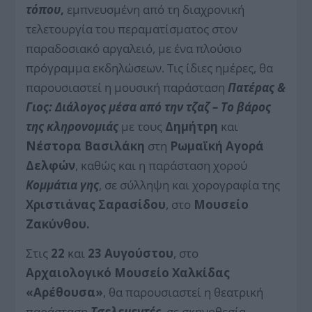
τόπου
,
εμπνευσμένη από τη διαχρονική
τελετουργία του περαματίσματος στον
παραδοσιακό αργαλειό, με ένα πλούσιο
πρόγραμμα εκδηλώσεων. Τις ίδιες ημέρες, θα
παρουσιαστεί η μουσική παράσταση
Πατέρας &
Γιος: Διάλογος μέσα από την τζαζ – Το βάρος
της κληρονομιάς
με τους
Δημήτρη
και
Νέστορα Βασιλάκη
στη
Ρωμαϊκή Αγορά
Δελφών
, καθώς και η παράσταση χορού
Κομμάτια γης
, σε σύλληψη και χορογραφία της
Χριστιάνας Σαρασίδου
, στο
Μουσείο
Ζακύνθου.
Στις
22
και
23 Αυγούστου
, στο
Αρχαιολογικό Μουσείο Χαλκίδας
«Αρέθουσα»
, θα παρουσιαστεί η θεατρική
παράσταση
Τσελεμεντές
, σε σκηνοθεσία,