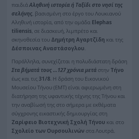
παιδιά
Αληθινή ιστορία ή Ταξίδι στο νησί της
σελήνης
, βασισμένη στο έργο του Λουκιανού
Αληθινή ιστορία, από την ομάδα
Elephas
tiliensis
, σε διασκευή, λιμπρέτο και
σκηνοθεσία του
Δημήτρη Αγαρτζίδη
και της
Δέσποινας Αναστάσογλου
.
Παράλληλα, συνεχίζεται η πολυδιάστατη δράση
Στα βήματά τους …127 χρόνια μετά
στην
Τήνο
έως και τις
31/8
. Η δράση του Εικονικού
Μουσείου Τήνου (ΕΜΤ) είναι αφιερωμένη στη
διατήρηση της υφαντικής τέχνης της Τήνου και
την αναβίωσή της στο σήμερα με εκθέματα
σύγχρονης εικαστικής δημιουργίας στη
Ζαρίφειο Βιοτεχνική Σχολή Τήνου
και στο
Σχολείο των Ουρσουλινών
στα Λουτρά.