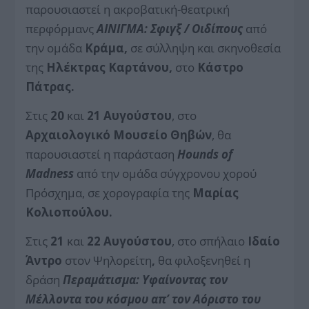
παρουσιαστεί η ακροβατική-θεατρική
περφόρμανς
ΑΙΝΙΓΜΑ: Σφιγξ / Οιδίπους
από
την ομάδα
Κράμα,
σε σύλληψη και σκηνοθεσία
της
Ηλέκτρας Καρτάνου,
στο
Κάστρο
Πάτρας.
Στις
20
και
21 Αυγούστου
, στο
Αρχαιολογικό Μουσείο Θηβών
, θα
παρουσιαστεί η παράσταση
Hounds of
Μadness
από την ομάδα σύγχρονου χορού
Πρόσχημα, σε χορογραφία της
Μαρίας
Κολιοπούλου.
Στις
21
και
22 Αυγούστου
, στο σπήλαιο
Ιδαίο
Άντρο
στον Ψηλορείτη
,
θα φιλοξενηθεί η
δράση
Περαμάτισμα: Υφαίνοντας τον
Μέλλοντα του κόσμου απ’ τον Αόριστο του