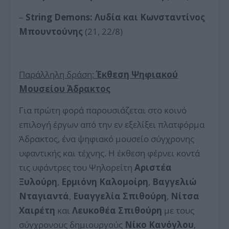
–
String Demons: Λυδία και Κωνσταντίνος
Μπουντούνης
(21, 22/8)
Παράλληλη δράση:
Έκθεση Ψηφιακού
Μουσείου Άδρακτος
Για πρώτη φορά παρουσιάζεται στο κοινό
επιλογή έργων από την εν εξελίξει πλατφόρμα
Άδρακτος, ένα ψηφιακό μουσείο σύγχρονης
υφαντικής και τέχνης. Η έκθεση φέρνει κοντά
τις υφάντρες του Ψηλορείτη
Αριστέα
Ξυλούρη
,
Ερμιόνη Καλομοίρη
,
Βαγγελιώ
Νταγιαντά
,
Ευαγγελία Σπιθούρη
,
Νίτσα
Χαιρέτη
και
Λευκοθέα Σπιθούρη
με τους
σύγχρονους δημιουργούς
Νίκο Κανόγλου
,