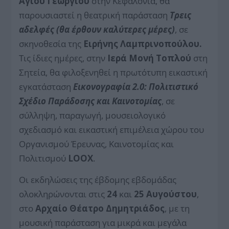
Αγίου Γεωργίου
στην Κεφαλονιά, θα
παρουσιαστεί η θεατρική παράσταση
Τρεις
αδελφές (θα έρθουν καλύτερες μέρες)
, σε
σκηνοθεσία της
Ειρήνης Λαμπρινοπούλου.
Τις ίδιες ημέρες, στην
Ιερά Μονή Τοπλού
στη
Σητεία, θα φιλοξενηθεί η πρωτότυπη εικαστική
εγκατάσταση
Εικονογραφία 2.0: Πολιτιστικό
Σχέδιο Παράδοσης και Καινοτομίας
, σε
σύλληψη, παραγωγή, μουσειολογικό
σχεδιασμό και εικαστική επιμέλεια χώρου του
Οργανισμού Έρευνας, Καινοτομίας και
Πολιτισμού
LOOX
.
Οι εκδηλώσεις της έβδομης εβδομάδας
ολοκληρώνονται στις
24
και
25 Αυγούστου
,
στο
Αρχαίο Θέατρο Δημητριάδος
, με τη
μουσική παράσταση για μικρά και μεγάλα