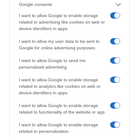
Google consents
συμπαρασύρει, να πνίξει.
I want to allow Google to enable storage
Στη σκιά του Αρχαιολογικού Μουσείου Άρτας,
related to advertising like cookies on web or
η Αλέξω σπάζει αγγεία που κρύβουν μυστικά
device identifiers in apps.
του παρελθόντος, ανταλλάσσει νομίσματα –
I want to allow my user data to be sent to
κίβδηλα και γνήσια–, παίζει με ειδώλια όπως
Google for online advertising purposes.
ένα κορίτσι με τις κούκλες του, φοράει
I want to allow Google to send me
βαρύτιμα κοσμήματα ή γυμνώνεται, ανάβει το
personalized advertising.
καντήλι στις επιτύμβιες στήλες τάφων όπου
βρίσκονται θαμμένοι εχθροί, αγαπημένοι –
I want to allow Google to enable storage
related to analytics like cookies on web or
αλλά και η ίδια. Μια τελετουργία ζωής, που
device identifiers in apps.
γίνεται ομολογία ενοχής, νοσταλγίας και
αναγεννητικής καταστροφής, υπό το φως ενός
I want to allow Google to enable storage
related to functionality of the website or app.
χορεύοντος ήλιου. Οι λέξεις της Αλέξως –
θραυσματικές και μαλακές, αστείες ή
I want to allow Google to enable storage
παράτολμες, αισχρές, γενναιόδωρες,
related to personalization.