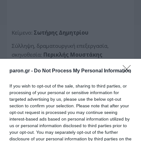
Κείμενο:
Σωτήρης Δημητρίου
Σύλληψη, δραματουργική επεξεργασία,
σκηνοθεσία:
Περικλής Μουστάκης
Κοστούμια:
Νίκη Ψυχογιού
paron.gr -
Do Not Process My Personal Information
Μουσική επιμέλεια, διασκευή:
Φραγκίσκη
If you wish to opt-out of the sale, sharing to third parties, or
Μουστάκη
processing of your personal or sensitive information for
targeted advertising by us, please use the below opt-out
Βοηθός σκηνοθέτη:
Γιώργος Σώλος
section to confirm your selection. Please note that after your
opt-out request is processed you may continue seeing
Βοηθός ενδυματολόγου:
Ζωή Κελέση
interest-based ads based on personal information utilized by
us or personal information disclosed to third parties prior to
Ερμηνεύουν ο
Περικλής Μουστάκης
, η
Δώρα
your opt-out. You may separately opt-out of the further
Στυλιανέση
, ο
Γιώργος Σώλος
και η
disclosure of your personal information by third parties on the