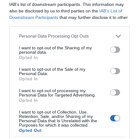
IAB’s list of downstream participants. This information may
χορεύτρια
Ελένη Καστανιώτη
also be disclosed by us to third parties on the
IAB’s List of
Downstream Participants
that may further disclose it to other
Φωνή off:
Περικλής Μουστάκης
third parties.
ΑΜΚΕ:
ΕΤΑΙΡΕΙΑ ΘΕΑΤΡΟΥ ΑΣΚΗΣΗ
Please note that this website/app uses one or more Google
Personal Data Processing Opt Outs
services and may gather and store information including but
not limited to your visit or usage behaviour. You may click to
I want to opt-out of the Sharing of my
personal data.
grant or deny consent to Google and its third-party tags to
Η παράσταση
Ουρανός απ’ άλλους τόπους
Opted In
use your data for below specified purposes in below Google
βασίζεται στο ομώνυμο βιβλίο του Σωτήρη
consent section.
I want to opt-out of the Sale of my
Personal Data.
Δημητρίου, ένα ζωντανό μνημείο γλώσσας με
Opted In
ρωγμές, επιγραφές και αφανή βάθρα. Η
I want to opt-out of processing my
κεντρική αφηγήτρια, η Αλέξω, εμφορείται από
Personal Data for Targeted Advertising.
Opted In
την ακατανίκητη ανάγκη να μοιραστεί. Ο λόγος
ανεβαίνει μέσα της όπως ένα ορμητικό ρεύμα
I want to opt-out of Collection, Use,
Retention, Sale, and/or Sharing of my
που πρέπει οπωσδήποτε να βρει διέξοδο: σε
Personal Data that Is Unrelated with the
Purposes for which it was collected.
μια χαράδρα, σε ένα μεγάλο ποτάμι, σε μια
Opted Out
θάλασσα, σε έναν ακροατή. Θέλει να ποτίσει, να