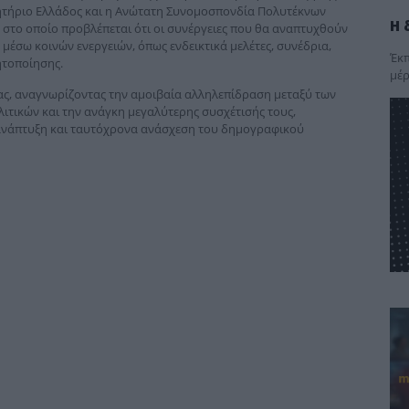
λητήριο Ελλάδος και η Ανώτατη Συνομοσπονδία Πολυτέκνων
Η 
στο οποίο προβλέπεται ότι οι συνέργειες που θα αναπτυχθούν
έσω κοινών ενεργειών, όπως ενδεικτικά μελέτες, συνέδρια,
Έκπ
ητοποίησης.
μέρ
ίας, αναγνωρίζοντας την αμοιβαία αλληλεπίδραση μεταξύ των
ιτικών και την ανάγκη μεγαλύτερης συσχέτισής τους,
 ανάπτυξη και ταυτόχρονα ανάσχεση του δημογραφικού