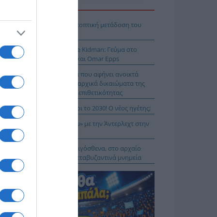
Η ΕΙΔΗΣΕΩΝ
Κ – Άντερλεχτ LIVE: Η τηλεοπτική μετάδοση του
ώνα (OPEN)
 Μύκονο βρίσκεται η Nicole Kidman: Γεύμα στο
mos μαζί με Zoe Saldaña και Omar Epps
α Δούρου: Θολή συμφωνία που αφήνει ανοικτά
τήματα σχετικά με τα κυριαρχικά δικαιώματα της
άδας έναντι της τουρκικής επιθετικότητας
ιλάν Βιτάλις στην ΑΕΚ μέχρι το 2030! Ο νέος ηγέτης;
K On Fire: Ψάχνει το «μπαμ» με την Άντερλεχτ στην
ύμπα!
α Μενδώνη: Αυτοψία στα Αιγόσθενα, στο αρχαίο
ύριο, στα βυζαντινά και μεταβυζαντινά μνημεία