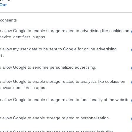
της Cardi B στο σπίτι σε λίγα λεπτά
ΡΟ
Out
ΠΑΟ
consents
αγ
Στη
o allow Google to enable storage related to advertising like cookies on
Τηλεοπτικά «Μαγειρέματα», Ψηφιακοί
Nam
evice identifiers in apps.
Πόλεμοι και ένα… Τσουνάμι Αλλαγών: Η
Εβδομάδα που Ανακάτεψε την Τράπουλα
Ρέν
o allow my user data to be sent to Google for online advertising
των Ελληνικών Media
ερω
s.
Ελλ
Ο Μ
to allow Google to send me personalized advertising.
PAO
ΤΣΟΥΝΑΜΙ ψηφιακής οργής…
Το
o allow Google to enable storage related to analytics like cookies on
st
συμπαρασύρει την κυβέρνηση
evice identifiers in apps.
Λίν
φρο
o allow Google to enable storage related to functionality of the website
Ο καιρός των επομένων ημερών:
o allow Google to enable storage related to personalization.
Κανονικός Αύγουστος με δυνατούς
βοριάδες και σταδιακή άνοδο της
o allow Google to enable storage related to security, including