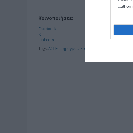
authenti
Κοινοποιήστε:
Facebook
X
LinkedIn
Tags:
ΑΣΠΕ
,
δημογραφικό
,
ΚΟΙΝΩΝΙΑ
,
ΟΕΕ