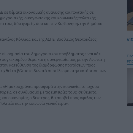
ΕΕ σε θέματα οικονομικής ανάλυσης και πολιτικής σε
μογραφικής, οικογενειακής και κοινωνικής πολιτικής
ια τους δύο φορείς, όσο και την Κυβέρνηση, την Δημόσια
ντίνος Κόλλιας, και της ΑΣΠΕ, Βασίλειος Θεοτοκάτος.
VI
: «Η σημασία του δημογραφικού προβλήματος είναι κάτι
ΠΑ
 συγκεκριμένο θέμα και η συνεργασία μας με την Ανώτατη
ΕΠ
 στην κατεύθυνση της διαμόρφωσης προτάσεων προς
ευχθεί το βέλτιστο δυνατό αποτέλεσμα στην κατάρτιση των
ε: «Η μακροχρόνια προσφορά στην κοινωνία, το ισχυρό
ρείς, σε συνδυασμό με τις εμπειρίες τους, σε θέματα
 και οικονομίας ο δεύτερος, θα αποβεί προς όφελος των
ολιτεία και την κοινωνία γενικότερα».
Κου
περ
στή
και