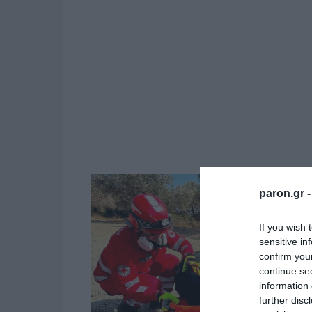
paron.gr 
If you wish 
sensitive in
confirm you
continue se
information 
further disc