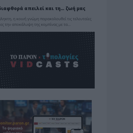
διαφθορά απειλεί και τη… ζωή μας
ληκτη, η κοινή γνώμη παρακολουθεί τις τελευταίες
ες την αποκάλυψη της κο­μπίνας με τα…