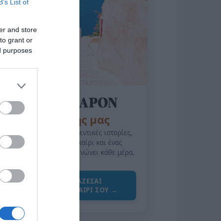
B’s List of
er and store
to grant or
ed purposes
της Ζωής μας
Οι άνθρωποι, οι αυθεντικές ιστορίες,
το ελληνικό καλοκαίρι και ένας
πολιτισμός που μας ενώνει κάθε μέρα.
ΌΣΑ ΧΡΕΙΆΖΕΣΑΙ
ΓΙΑ ΤΟ ΚΑΛΟΚΑΊΡΙ ΣΟΥ →