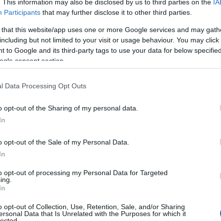
Κίνδυνος-θάνατος οι σκαλωσιές
. This information may also be disclosed by us to third parties on the
IA
Participants
that may further disclose it to other third parties.
 that this website/app uses one or more Google services and may gath
including but not limited to your visit or usage behaviour. You may click 
 to Google and its third-party tags to use your data for below specifi
ogle consent section.
l Data Processing Opt Outs
Αυτό το εύκολο hairstyle παραλίας είναι
o opt-out of the Sharing of my personal data.
ό,τι πιο chic για τα beach looks σου
In
o opt-out of the Sale of my Personal Data.
In
Η
Fitness routine για το καλοκαίρι: 4 hacks
που αξίζει να δοκιμάσεις
to opt-out of processing my Personal Data for Targeted
ing.
In
o opt-out of Collection, Use, Retention, Sale, and/or Sharing
Πώς να φτιάξεις το αγαπημένο φαγητό
ersonal Data that Is Unrelated with the Purposes for which it
lected.