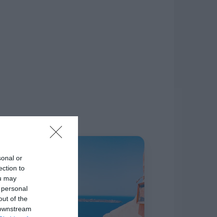
δίκτυο.
Η ΣΤΗΛΗ ΜΑΣ
sonal or
ection to
ou may
 personal
out of the
 downstream