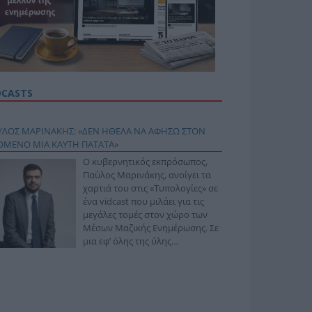
DCASTS
ΥΛΟΣ ΜΑΡΙΝΑΚΗΣ: «ΔΕΝ ΗΘΕΛΑ ΝΑ ΑΦΗΣΩ ΣΤΟΝ
ΟΜΕΝΟ ΜΙΑ ΚΑΥΤΗ ΠΑΤΑΤΑ»
Ο κυβερνητικός εκπρόσωπος,
Παύλος Μαρινάκης, ανοίγει τα
χαρτιά του στις «Τυπολογίες» σε
ένα vidcast που μιλάει για τις
μεγάλες τομές στον χώρο των
Μέσων Μαζικής Ενημέρωσης. Σε
μια εφ’ όλης της ύλης
συνέντευξη στον Βασίλη
φόπουλο, αναλύει το χρονοδιάγραμμα για τις
ιφερειακές και ραδιοφωνικές άδειες, το πακέτο
ριξης των 80 εκατομμυρίων ευρώ για τον Τύπο, αλλά
 την πρωτοβουλία για την άρση της ανωνυμίας στο