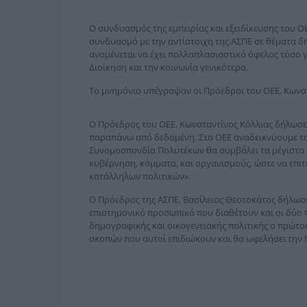
Ο συνδυασμός της εμπειρίας και εξειδίκευσης του Ο
συνδυασμό με την αντίστοιχη της ΑΣΠΕ σε θέματα δη
αναμένεται να έχει πολλαπλασιαστικό όφελος τόσο γ
Διοίκηση και την κοινωνία γενικότερα.
Το μνημόνιο υπέγραψαν οι Πρόεδροι του ΟΕΕ, Κωνστα
Ο Πρόεδρος του ΟΕΕ, Κωνσταντίνος Κόλλιας δήλωσε
παραπάνω από δεδομένη. Στο ΟΕΕ αναδεικνύουμε το
Συνομοσπονδία Πολυτέκων θα συμβάλει τα μέγιστα
κυβέρνηση, κόμματα, και οργανισμούς, ώστε να επιτ
κατάλληλων πολιτικών».
Ο Πρόεδρος της ΑΣΠΕ, Βασίλειος Θεοτοκάτος δήλωσ
επιστημονικό προσωπικό που διαθέτουν και οι δύο Φο
δημογραφικής και οικογενειακής πολιτικής ο πρώτος
σκοπών που αυτοί επιδιώκουν και θα ωφελήσει την Π