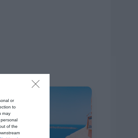
δίκτυο.
Η ΣΤΗΛΗ ΜΑΣ
sonal or
ection to
ou may
 personal
out of the
 downstream