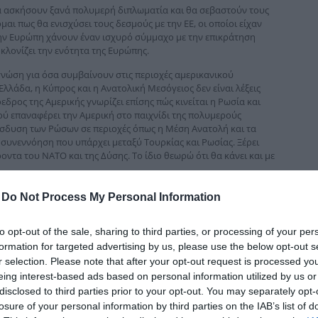
δια
θα ασκήσουν ξανά πολυμερή διπλωματία και θα σεβαστούν τους
μαι πως θα ενισχύσει τους δεσμούς με την ΕΕ, οι οποίοι είχαν
στην Ευρώπη χάνουν έναν ισχυρό σύμμαχο με την επικράτηση
κλονίζει την ενότητα της Ευρώπης.
 γνώση για όσα συμβαίνουν στις περιοχές αμερικανικού
Ελλάδα, η Κύπρος και η Ανατολική Μεσόγειος δεν είναι λέξεις
δρος της Αμερικής γνωρίζει επίσης πώς κινείται η Ρωσία και
φού επαναφέρει την Αμερική στο παιχνίδι της πολυμερούς
είσδυση των Ρώσων σε περιοχές όπως η Μέση Ανατολή και τα
 συνεννόηση που υπάρχει μεταξύ Τουρκίας και Ρωσίας. Ξέρει
ντα του ΝΑΤΟ και της Δύσης. Το ίδιο θεωρώ ότι θα κάνει και με
-
Do Not Process My Personal Information
to opt-out of the sale, sharing to third parties, or processing of your per
formation for targeted advertising by us, please use the below opt-out s
r selection. Please note that after your opt-out request is processed y
eing interest-based ads based on personal information utilized by us or
disclosed to third parties prior to your opt-out. You may separately opt-
losure of your personal information by third parties on the IAB’s list of