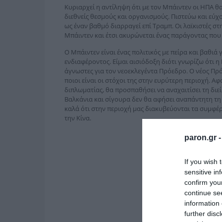
Κυριαρχεί η αντίληψη ότι με τον Μπάιντεν οι ΗΠΑ 
διεθνείς θεσμούς και οργανισμούς. Πιστεύω και εύχο
ως έναν βαθμό διαρραγεί επί Tραμπ. Οι λαϊκιστές 
Μπάιντεν και έτσι ακυρώνεται ένας παράγοντας που 
Ο Μπάιντεν είναι ένας πολιτικός με πείρα και βαθιά
ενδιαφέροντος. Είμαι αισιόδοξη διότι γνωρίζω ότι η 
άγνωστες για τον νεοεκλεγέντα Πρόεδρο. Ο νέος Πρόε
ποιοι είναι οι στόχοι της στην ευρύτερη περιοχή. Α
διπλωματίας, θα προσπαθήσει να αναχαιτίσει τη δι
Βαλκάνια και σίγουρα δεν θα αφήσει αναπάντητη τη
καλά ότι στην περιοχή μας διακυβεύονται τα συμφέρο
την Κίνα.
paron.gr 
If you wish 
sensitive in
confirm you
continue se
information 
further disc