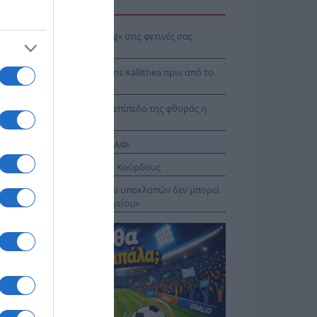
Η ΕΙΔΗΣΕΩΝ
 να κάνετε «smart spending» στις φετινές σας
ακοπές
: Πρόβα τζενεράλε με Athens Kallithea πριν από το
per Cup
Ταλαμάγκας: Στο κεκλιμένο επίπεδο της φθοράς η
βέρνηση Μητσοτάκη
ΤΑΓΡΑΦΕΣ ΑΠΟ ΤΟ ΠΑΝΩ ΡΑΦΙ
σχέδιο του Ισραήλ για τους Κούρδους
Λιακούλη: «Το σκάνδαλο των υποκλοπών δεν μπορεί
μείνει στο σκοτάδι ενός αρχείου»