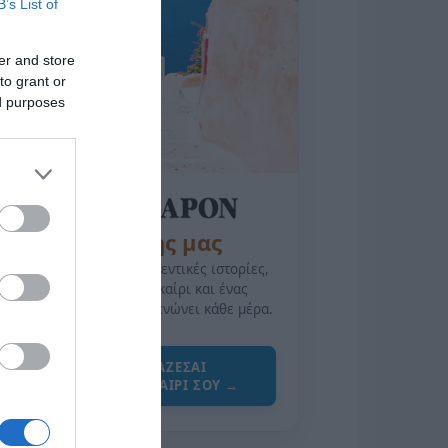
B’s List of
er and store
to grant or
ed purposes
της Ζωής μας
Οι άνθρωποι, οι αυθεντικές ιστορίες,
το ελληνικό καλοκαίρι και ένας
πολιτισμός που μας ενώνει κάθε μέρα.
ΌΣΑ ΧΡΕΙΆΖΕΣΑΙ
ΓΙΑ ΤΟ ΚΑΛΟΚΑΊΡΙ ΣΟΥ →