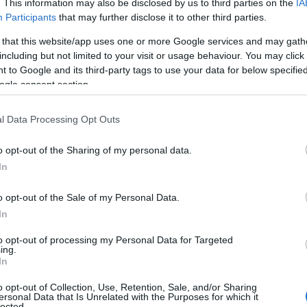
. This information may also be disclosed by us to third parties on the
IA
Participants
that may further disclose it to other third parties.
 that this website/app uses one or more Google services and may gath
including but not limited to your visit or usage behaviour. You may click 
 to Google and its third-party tags to use your data for below specifi
 σημασία της Ελλάδας στα τεκταινόμενα της περιοχής. Ξέρει ότι
ogle consent section.
ξοχήν εκπρόσωπος του δημοκρατικού κόσμου σε μια περιοχή
στώτα. Δεν υπάρχει αμφιβολία ότι θα έχουμε περαιτέρω
l Data Processing Opt Outs
με αποτέλεσμα να αναβαθμιστεί ο ρόλος μας τόσο στα Βαλκάνια
o opt-out of the Sharing of my personal data.
ρεσβεύει ο νέος Πρόεδρος της Αμερικής καθώς και η εμπιστοσύνη
In
te Department, θα επαναφέρουν την αξιοπιστία και τη
 οποία θα συμβάλει στη σταθερότητα και στην ειρήνη στη
o opt-out of the Sale of my Personal Data.
In
to opt-out of processing my Personal Data for Targeted
ing.
In
o opt-out of Collection, Use, Retention, Sale, and/or Sharing
ersonal Data that Is Unrelated with the Purposes for which it
lected.