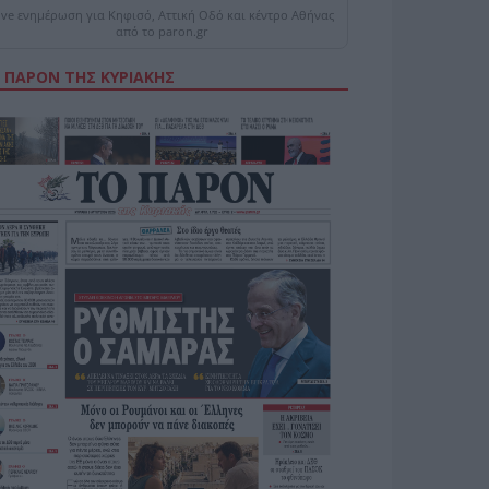
ive ενημέρωση για Κηφισό, Αττική Οδό και κέντρο Αθήνας
από το paron.gr
 ΠΑΡΟΝ ΤΗΣ ΚΥΡΙΑΚΗΣ