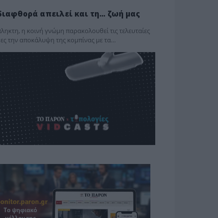
διαφθορά απειλεί και τη… ζωή μας
ληκτη, η κοινή γνώμη παρακολουθεί τις τελευταίες
ες την αποκάλυψη της κο­μπίνας με τα…