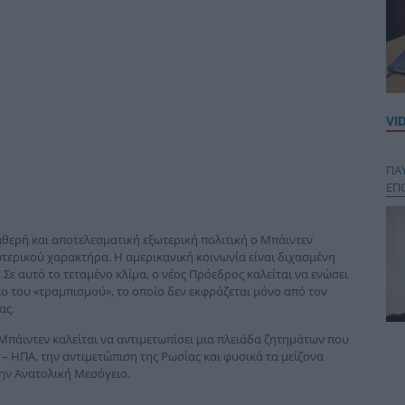
VI
ΠΑ
ΕΠ
ταθερή και αποτελεσματική εξωτερική πολιτική ο Μπάιντεν
τερικού χαρακτήρα. Η αμερικανική κοινωνία είναι διχασμένη
. Σε αυτό το τεταμένο κλίμα, ο νέος Πρόεδρος καλείται να ενώσει
ρίο του «τραμπισμού», το οποίο δεν εκφράζεται μόνο από τον
ας.
 Μπάιντεν καλείται να αντιμετωπίσει μια πλειάδα ζητημάτων που
Κου
 ΗΠΑ, την αντιμετώπιση της Ρωσίας και φυσικά τα μείζονα
περ
ην Ανατολική Μεσόγειο.
στή
και