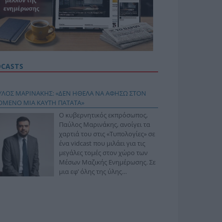
DCASTS
ΥΛΟΣ ΜΑΡΙΝΑΚΗΣ: «ΔΕΝ ΗΘΕΛΑ ΝΑ ΑΦΗΣΩ ΣΤΟΝ
ΟΜΕΝΟ ΜΙΑ ΚΑΥΤΗ ΠΑΤΑΤΑ»
Ο κυβερνητικός εκπρόσωπος,
Παύλος Μαρινάκης, ανοίγει τα
χαρτιά του στις «Τυπολογίες» σε
ένα vidcast που μιλάει για τις
μεγάλες τομές στον χώρο των
Μέσων Μαζικής Ενημέρωσης. Σε
μια εφ’ όλης της ύλης
συνέντευξη στον Βασίλη
φόπουλο, αναλύει το χρονοδιάγραμμα για τις
ιφερειακές και ραδιοφωνικές άδειες, το πακέτο
ριξης των 80 εκατομμυρίων ευρώ για τον Τύπο, αλλά
 την πρωτοβουλία για την άρση της ανωνυμίας στο