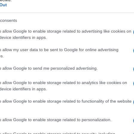
ΡΟ
Out
Πώς
consents
δι
ΑΕΚ
o allow Google to enable storage related to advertising like cookies on
Su
evice identifiers in apps.
ΜΕΤΑΓΡΑΦΕΣ ΑΠΟ ΤΟ ΠΑΝΩ ΡΑΦΙ
Β. 
o allow my user data to be sent to Google for online advertising
κυ
s.
ΜΕ
to allow Google to send me personalized advertising.
Το 
Χωνάκι ή κυπελλάκι; Σε αυτά τα 5
Ε. 
o allow Google to enable storage related to analytics like cookies on
παγωτατζίδικα της Αθήνας η απάντηση
να 
evice identifiers in apps.
είναι…και τα δύο!
o allow Google to enable storage related to functionality of the website
s
Αυτά είναι τα 4 prints στα μαγιό που θα
o allow Google to enable storage related to personalization.
φέ
βλέπεις σε κάθε παραλία φέτος!
o allow Google to enable storage related to security, including