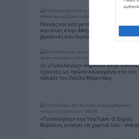
authenti
Πεινάς και εσύ μετά το ξενύχτι; 5
καντίνες στην Αθήνα που σώζουν τις
βραδινές σου λιγούρες
Οι «Τυπολογίες» περνούν στην εικόνα,
έχοντας ως πρώτο καλεσμένο στο νέο
vidcast τον Παύλο Μαρινάκη
«Τυπολογίες» στο YouTube: Ο Δήμος
Βερύκιος ανοίγει τα χαρτιά του – Vidca