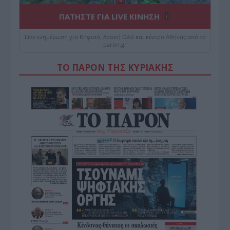
ΠΑΤΗΣΤΕ ΓΙΑ LIVE ΚΙΝΗΣΗ
Live ενημέρωση για Κηφισό, Αττική Οδό και κέντρο Αθήνας από το
paron.gr
ΤΟ ΠΑΡΟΝ ΤΗΣ ΚΥΡΙΑΚΗΣ