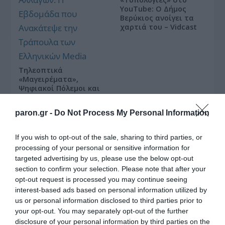
YouTube: Ο Δήμος
Βερύκιος ανοίγει τα
χαρτιά του – Vidcast
Τηλεοπτικά
«Μαγειρέματα»,
Ψηφιακοί Πόλεμοι και
ένα… Τσουνάμι
Αλλαγών: Η Εβδομάδα
paron.gr -
Do Not Process My Personal Information
που Ανακάτεψε την
Τράπουλα των
Ελληνικών Media
If you wish to opt-out of the sale, sharing to third parties, or
processing of your personal or sensitive information for
targeted advertising by us, please use the below opt-out
section to confirm your selection. Please note that after your
opt-out request is processed you may continue seeing
ΤΣΟΥΝΑΜΙ ψηφιακής οργής… συμπαρασύρει την
interest-based ads based on personal information utilized by
κυβέρνηση
us or personal information disclosed to third parties prior to
your opt-out. You may separately opt-out of the further
disclosure of your personal information by third parties on the