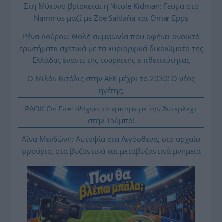
Στη Μύκονο βρίσκεται η Nicole Kidman: Γεύμα στο
Nammos μαζί με Zoe Saldaña και Omar Epps
Ρένα Δούρου: Θολή συμφωνία που αφήνει ανοικτά
ερωτήματα σχετικά με τα κυριαρχικά δικαιώματα της
Ελλάδας έναντι της τουρκικής επιθετικότητας
Ο Μιλάν Βιτάλις στην ΑΕΚ μέχρι το 2030! Ο νέος
ηγέτης;
PAOK On Fire: Ψάχνει το «μπαμ» με την Άντερλεχτ
στην Τούμπα!
Λίνα Μενδώνη: Αυτοψία στα Αιγόσθενα, στο αρχαίο
φρούριο, στα βυζαντινά και μεταβυζαντινά μνημεία