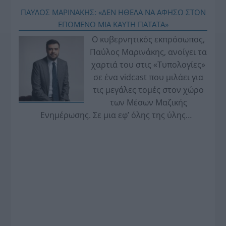
ΠΑΥΛΟΣ ΜΑΡΙΝΑΚΗΣ: «ΔΕΝ ΗΘΕΛΑ ΝΑ ΑΦΗΣΩ ΣΤΟΝ
ΕΠΟΜΕΝΟ ΜΙΑ ΚΑΥΤΗ ΠΑΤΑΤΑ»
Ο κυβερνητικός εκπρόσωπος,
Παύλος Μαρινάκης, ανοίγει τα
χαρτιά του στις «Τυπολογίες»
σε ένα vidcast που μιλάει για
τις μεγάλες τομές στον χώρο
των Μέσων Μαζικής
Ενημέρωσης. Σε μια εφ’ όλης της ύλης
συνέντευξη στον Βασίλη Κουφόπουλο, αναλύει
το χρονοδιάγραμμα για τις περιφερειακές και
ραδιοφωνικές άδειες, το πακέτο στήριξης των 80
εκατομμυρίων ευρώ για τον Τύπο, αλλά και την
πρωτοβουλία για την άρση της ανωνυμίας στο
διαδίκτυο.