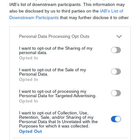
IAB’s list of downstream participants. This information may
also be disclosed by us to third parties on the
IAB’s List of
Downstream Participants
that may further disclose it to other
third parties.
Ξορκίζουν τις διπλές
εκλογές στο Μαξίμου
Please note that this website/app uses one or more Google
Personal Data Processing Opt Outs
services and may gather and store information including but
not limited to your visit or usage behaviour. You may click to
I want to opt-out of the Sharing of my
personal data.
grant or deny consent to Google and its third-party tags to
Opted In
Ο καιρός των
use your data for below specified purposes in below Google
επομένων ημερών:
consent section.
I want to opt-out of the Sale of my
Κανονικός Αύγουστος
Personal Data.
με δυνατούς βοριάδες
Opted In
και σταδιακή άνοδο
της θερμοκρασίας
I want to opt-out of processing my
Personal Data for Targeted Advertising.
Opted In
Κοινοποιήστε:
I want to opt-out of Collection, Use,
Retention, Sale, and/or Sharing of my
Facebook
Personal Data that Is Unrelated with the
Purposes for which it was collected.
X
Opted Out
LinkedIn