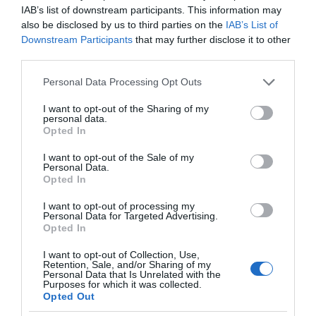
IAB’s list of downstream participants. This information may
also be disclosed by us to third parties on the
IAB’s List of
«Τυπολογίες» στο
Downstream Participants
that may further disclose it to other
YouTube: Ο Δήμος
Βερύκιος ανοίγει τα
third parties.
χαρτιά του – Vidcast
Please note that this website/app uses one or more Google
Personal Data Processing Opt Outs
services and may gather and store information including but
not limited to your visit or usage behaviour. You may click to
I want to opt-out of the Sharing of my
personal data.
grant or deny consent to Google and its third-party tags to
Τηλεοπτικά
Opted In
use your data for below specified purposes in below Google
«Μαγειρέματα»,
Ψηφιακοί Πόλεμοι και
consent section.
I want to opt-out of the Sale of my
ένα… Τσουνάμι
Personal Data.
Αλλαγών: Η Εβδομάδα
Opted In
που Ανακάτεψε την
Τράπουλα των
I want to opt-out of processing my
Ελληνικών Media
Personal Data for Targeted Advertising.
Opted In
I want to opt-out of Collection, Use,
Retention, Sale, and/or Sharing of my
Personal Data that Is Unrelated with the
Purposes for which it was collected.
ΤΣΟΥΝΑΜΙ ψηφιακής οργής… συμπαρασύρει την
Opted Out
κυβέρνηση