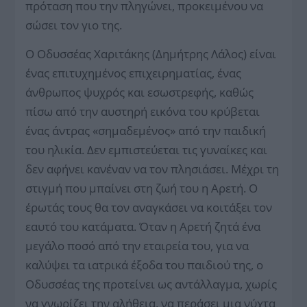
πρόταση που την πληγώνει, προκειμένου να
σώσει τον γιο της.
Ο Οδυσσέας Χαριτάκης (Δημήτρης Λάλος) είναι
ένας επιτυχημένος επιχειρηματίας, ένας
άνθρωπος ψυχρός και εσωστρεφής, καθώς
πίσω από την αυστηρή εικόνα του κρύβεται
ένας άντρας «σημαδεμένος» από την παιδική
του ηλικία. Δεν εμπιστεύεται τις γυναίκες και
δεν αφήνει κανέναν να τον πλησιάσει. Μέχρι τη
στιγμή που μπαίνει στη ζωή του η Αρετή. Ο
έρωτάς τους θα τον αναγκάσει να κοιτάξει τον
εαυτό του κατάματα. Όταν η Αρετή ζητά ένα
μεγάλο ποσό από την εταιρεία του, για να
καλύψει τα ιατρικά έξοδα του παιδιού της, ο
Οδυσσέας της προτείνει ως αντάλλαγμα, χωρίς
να γνωρίζει την αλήθεια, να περάσει μια νύχτα