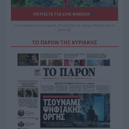
ΠΑΤΗΣΤΕ ΓΙΑ LIVE ΚΙΝΗΣΗ
Live ενημέρωση για Κηφισό, Αττική Οδό και κέντρο Αθήνας από το
paron.gr
ΤΟ ΠΑΡΟΝ ΤΗΣ ΚΥΡΙΑΚΗΣ