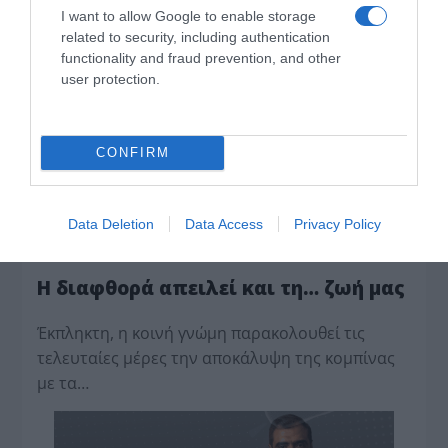
X
I want to allow Google to enable storage
LinkedIn
related to security, including authentication
functionality and fraud prevention, and other
Tags:
media-τυπολογιεσ
,
Μια νύχτα μόνο
user protection.
CONFIRM
Data Deletion
Data Access
Privacy Policy
Η διαφθορά απειλεί και τη… ζωή μας
Έκπληκτη, η κοινή γνώμη παρακολουθεί τις
τελευταίες μέρες την αποκάλυψη της κο­μπίνας
με τα…