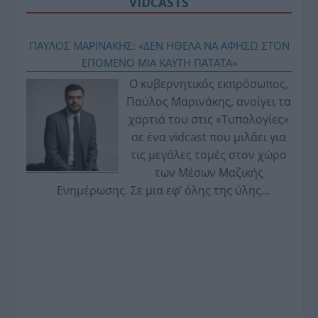
VIDCASTS
ΠΑΥΛΟΣ ΜΑΡΙΝΑΚΗΣ: «ΔΕΝ ΗΘΕΛΑ ΝΑ ΑΦΗΣΩ ΣΤΟΝ
ΕΠΟΜΕΝΟ ΜΙΑ ΚΑΥΤΗ ΠΑΤΑΤΑ»
Ο κυβερνητικός εκπρόσωπος,
Παύλος Μαρινάκης, ανοίγει τα
χαρτιά του στις «Τυπολογίες»
σε ένα vidcast που μιλάει για
τις μεγάλες τομές στον χώρο
των Μέσων Μαζικής
Ενημέρωσης. Σε μια εφ’ όλης της ύλης
συνέντευξη στον Βασίλη Κουφόπουλο, αναλύει
το χρονοδιάγραμμα για τις περιφερειακές και
ραδιοφωνικές άδειες, το πακέτο στήριξης των 80
εκατομμυρίων ευρώ για τον Τύπο, αλλά και την
πρωτοβουλία για την άρση της ανωνυμίας στο
διαδίκτυο.