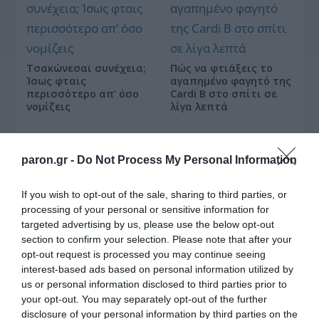
Τσακώνεσαι συνέχεια;
Πώς να φτιάξεις το
Ίσως φταις
αγαπημένο φαγητό της
περισσότερο απ’ όσο
Cardi B στο σπίτι σε
νομίζεις
λίγα λεπτά
paron.gr -
Do Not Process My Personal Information
If you wish to opt-out of the sale, sharing to third parties, or
Οι «Τυπολογίες» περνούν στην εικόνα, έχοντας
processing of your personal or sensitive information for
ως πρώτο καλεσμένο στο νέο vidcast τον Παύλο
targeted advertising by us, please use the below opt-out
Μαρινάκη
section to confirm your selection. Please note that after your
opt-out request is processed you may continue seeing
interest-based ads based on personal information utilized by
us or personal information disclosed to third parties prior to
your opt-out. You may separately opt-out of the further
disclosure of your personal information by third parties on the