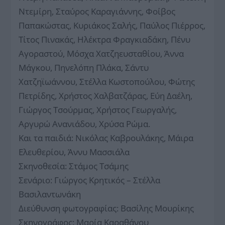
Ντεμίρη, Σταύρος Καραγιάννης, Φοίβος
Παπακώστας, Κυριάκος Σαλής, Παύλος Πιέρρος,
Τίτος Πινακάς, Ηλέκτρα Φραγκιαδάκη, Πένυ
Αγοραστού, Μόσχα Χατζηευσταθίου, Άννα
Μάγκου, Πηνελόπη Πλάκα, Σάντυ
Χατζηϊωάννου, Στέλλα Κωστοπούλου, Φώτης
Πετρίδης, Χρήστος Χαλβατζάρας, Εύη Δαέλη,
Γιώργος Τσούρμας, Χρήστος Γεωργαλής,
Αργυρώ Ανανιάδου, Χρύσα Ρώμα.
Και τα παιδιά: Νικόλας Καβρουλάκης, Μάιρα
Ελευθερίου, Άννυ Μασσιάλα
Σκηνοθεσία: Στάμος Τσάμης
Σενάριο: Γιώργος Κρητικός – Στέλλα
Βασιλαντωνάκη
Διεύθυνση φωτογραφίας: Βασίλης Μουρίκης
Σκηνογράφος: Μαρία Καραθάνου