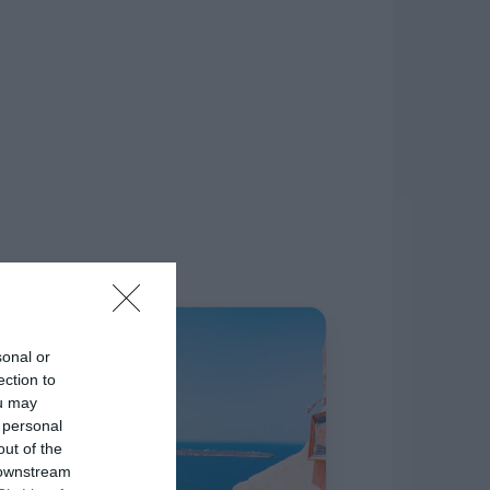
δίκτυο.
Η ΣΤΗΛΗ ΜΑΣ
sonal or
ection to
ou may
 personal
out of the
 downstream