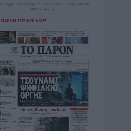
ive ενημέρωση για Κηφισό, Αττική Οδό και κέντρο Αθήνας
από το paron.gr
 ΠΑΡΟΝ ΤΗΣ ΚΥΡΙΑΚΗΣ