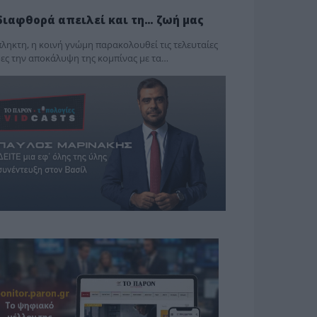
διαφθορά απειλεί και τη… ζωή μας
ληκτη, η κοινή γνώμη παρακολουθεί τις τελευταίες
ες την αποκάλυψη της κο­μπίνας με τα…