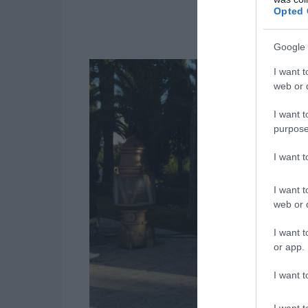
Opted 
Google 
I want t
web or d
I want t
purpose
I want 
I want t
web or d
I want t
or app.
I want t
I want t