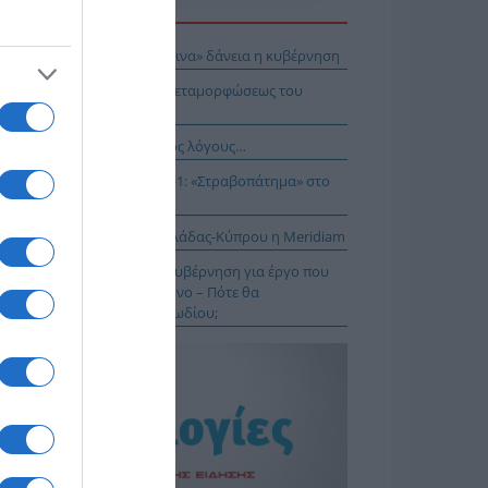
Η ΕΙΔΗΣΕΩΝ
ει το στοίχημα με τα «κόκκινα» δάνεια η κυβέρνηση
E: Η Θεία Λειτουργία της Μεταμορφώσεως του
τήρος
νησαν, αλλά για τους λάθος λόγους…
αθηναϊκός – ΤΣΣΚΑ 1948 1-1: «Στραβοπάτημα» στο
ΚΑ
: Στο έργο διασύνδεσης Ελλάδας-Κύπρου η Meridiam
Α.Σ Να μην πανηγυρίζει η κυβέρνηση για έργο που
ι παγώσει εδώ και έναν χρόνο – Πότε θα
κληρωθεί το έργο του καλωδίου;