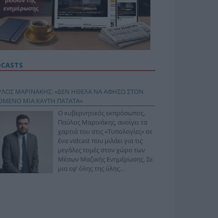
DCASTS
ΥΛΟΣ ΜΑΡΙΝΑΚΗΣ: «ΔΕΝ ΗΘΕΛΑ ΝΑ ΑΦΗΣΩ ΣΤΟΝ
ΟΜΕΝΟ ΜΙΑ ΚΑΥΤΗ ΠΑΤΑΤΑ»
Ο κυβερνητικός εκπρόσωπος,
Παύλος Μαρινάκης, ανοίγει τα
χαρτιά του στις «Τυπολογίες» σε
ένα vidcast που μιλάει για τις
μεγάλες τομές στον χώρο των
Μέσων Μαζικής Ενημέρωσης. Σε
μια εφ’ όλης της ύλης
συνέντευξη στον Βασίλη
φόπουλο, αναλύει το χρονοδιάγραμμα για τις
ιφερειακές και ραδιοφωνικές άδειες, το πακέτο
ριξης των 80 εκατομμυρίων ευρώ για τον Τύπο, αλλά
 την πρωτοβουλία για την άρση της ανωνυμίας στο