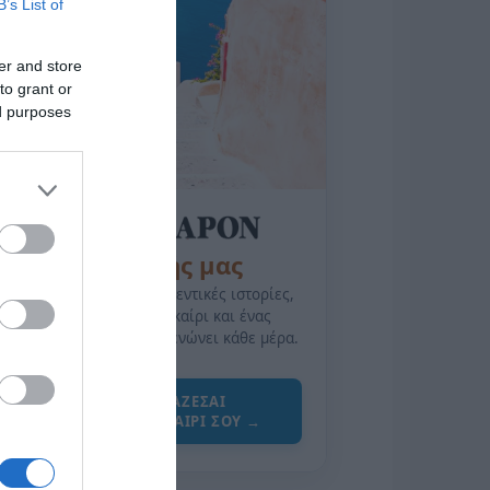
B’s List of
er and store
to grant or
ed purposes
της Ζωής μας
Οι άνθρωποι, οι αυθεντικές ιστορίες,
το ελληνικό καλοκαίρι και ένας
πολιτισμός που μας ενώνει κάθε μέρα.
ΌΣΑ ΧΡΕΙΆΖΕΣΑΙ
ΓΙΑ ΤΟ ΚΑΛΟΚΑΊΡΙ ΣΟΥ →