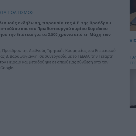
ΗΤΑ
,
ΠΟΛΙΤΙΣΜΟΣ
,
ολισμούς εκδήλωση, παρουσία της Α.Ε. της Προέδρου
ροπούλου και του Πρωθυπουργού κυρίου Κυριάκου
σε την Επέτειο για τα 2.500 χρόνια από τη Μάχη των
.
VI
Προέδρου της Διεθνούς Τιμητικής Κοσμητείας του Επετειακού
ς Β. Βαρδινογιάννη, σε συνεργασία με το ΓΕΕΘΑ, την Τετάρτη
ΠΑ
τον Πειραιά και μεταδόθηκε σε απευθείας σύνδεση από την
ΕΠ
 Google.
Κου
περ
στή
και