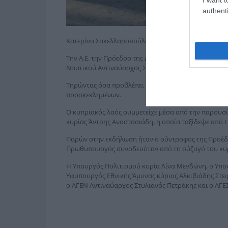
authenti
Κατερίνα Σακελλαροπούλου, Μαριάννα Β. Βαρδινογ
Την Α.Ε. την Πρόεδρο της Δημοκρατίας και τον Πρω
Ναυτικού Αντιναύαρχος Στυλιανός Πετράκης και ο Δ
Τηρώντας όσα προβλέπει το υγειονομικό πρωτόκολ
προσκεκλημένων.
Ο κυπριακός λαός συμμετείχε μέσα από την παρουσ
κυρίας Άντρης Αναστασιάδη, η οποία ταξίδεψε από τ
Παρών στην εκδήλωση ήταν ο σύντροφος της Προέδ
Πρωθυπουργός συνοδευόταν από τη σύζυγό του κυ
Η Υπουργός Πολιτισμού κυρία Λίνα Μενδώνη, ο Υπο
Υφυπουργός Εθνικής Άμυνας κύριος Αλκιβιάδης Στε
ο ΑΓΕΝ Αντιναύαρχος Στυλιανός Πετράκης και ο ΑΓ