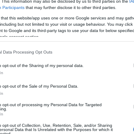
. This information may also be disclosed by us to third parties on the
IA
Participants
that may further disclose it to other third parties.
 that this website/app uses one or more Google services and may gath
including but not limited to your visit or usage behaviour. You may click 
ς που προβλέπει το πρωτόκολλο για την άφιξη της Α.Ε. της
 to Google and its third-party tags to use your data for below specifi
ήταν παραταγμένο μπροστά από το εμβληματικό κτίριο του
αι οι μελωδίες της Mπάντας του Πολεμικού Ναυτικού, υπό τη
ogle consent section.
μπάρη, δημιουργούσαν μια μεγαλοπρεπή ατμόσφαιρα.
l Data Processing Opt Outs
Σχολή Ναυτικών Δοκίμων ήταν παραταγμένες και φωτισμένες η
υραυλάκατος «Ρίτσος» συμβολίζοντας την ιστορική συνέχεια
o opt-out of the Sharing of my personal data.
In
o opt-out of the Sale of my Personal Data.
In
to opt-out of processing my Personal Data for Targeted
ing.
In
o opt-out of Collection, Use, Retention, Sale, and/or Sharing
ersonal Data that Is Unrelated with the Purposes for which it
lected.