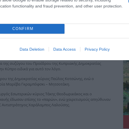
cation functionality and fraud prevention, and other user protection.
ιάννη
CONFIRM
ΔΕ
θυπουργό υποδέχτηκαν ο αρχηγός του Γενικού Επιτελείου
ιοικητής της Σχολής, υποναύαρχος Ιωάννης Καλογερόπουλος.
λο, η εκδήλωση πραγματοποιήθηκε παρουσία ελάχιστων
Data Deletion
Data Access
Privacy Policy
ία της συζύγου του Προέδρου της Κυπριακής Δημοκρατίας
ην Κύπρο ειδικά για αυτό τον λόγο.
ρου της Δημοκρατίας κύριος Παύλος Κοτσώνης, ενώ ο
ρία Μαρέβα Γκραμπόφσκι – Μητσοτάκη.
υργός Eσωτερικών κύριος Τάκης Θεοδωρικάκος και ο
φανής έδωσαν επίσης το «παρών», ενώ χαιρετισμούς απηύθυναν
ΕΣ Αντιστράτηγος Χαράλαμπος Λαλούσης.