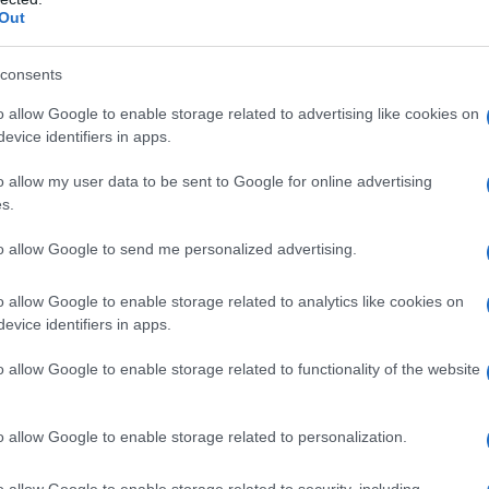
ΡΟ
Out
Χάν
consents
LIV
Σω
o allow Google to enable storage related to advertising like cookies on
evice identifiers in apps.
Ξύπ
Παν
o allow my user data to be sent to Google for online advertising
ΟΑ
s.
GSI
to allow Google to send me personalized advertising.
ΕΛ.
έχε
o allow Google to enable storage related to analytics like cookies on
ολο
evice identifiers in apps.
o allow Google to enable storage related to functionality of the website
o allow Google to enable storage related to personalization.
o allow Google to enable storage related to security, including