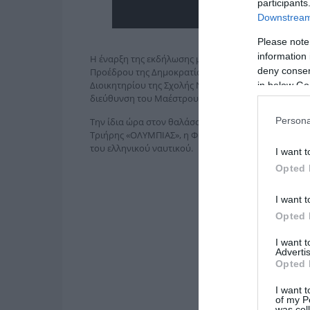
participants
Downstream 
Please note
information 
Η έναρξη της εκδήλωσης με τους 21 κανονιοβολισμού
deny consent
Προέδρου της Δημοκρατίας, το τιμητικό άγημα που 
Διοικητηρίου της Σχολής Ναυτικών Δοκίμων καθώς κ
in below Go
διεύθυνση του Μαέστρου Πλωτάρχη Γεώργιου Τσιλι
Persona
Την ίδια ώρα στον θαλάσσιο χώρο μπροστά από τη 
Tριήρης «ΟΛΥΜΠΙΑΣ», η Φρεγάτα «Ναβαρίνο» και η Π
του ελληνικού ναυτικού.
I want t
Opted 
I want t
Opted 
I want 
Advertis
Opted 
I want t
of my P
was col