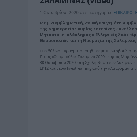
ΣΑΛΑΜΙΝΑΣ (video)
1 Οκτωβρίου, 2020
στις κατηγορίες
ΕΠΙΚΑΙΡΟΤ
Με μια εμβληματική, σεμνή και γεμάτη συμβ
της Δημοκρατίας κυρίας Κατερίνας Σακελλα
Μητσοτάκη, ολόκληρος ο Ελληνικός λαός τίμη
Θερμοπυλών και τη Ναυμαχία της Σαλαμίνας
Η εκδήλωση πραγματοποιήθηκε με πρωτοβουλία της 
Έτους «Θερμοπύλες-Σαλαμίνα 2020» κυρίας Μαριάννα
30 Οκτωβρίου 2020, στη Σχολή Ναυτικών Δοκίμων, σ
ΕΡΤ2 και μέσω livestreaming από την πλατφόρμα της