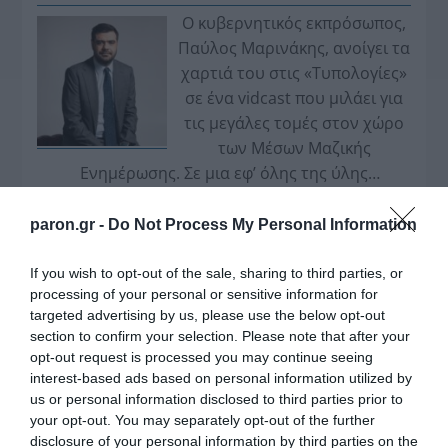
Ο κυβερνητικός εκπρόσωπος,
Παύλος Μαρινάκης, ανοίγει τα
χαρτιά του στις «Τυπολογίες»
σε ένα vidcast που μιλάει για
τις μεγάλες τομές στον χώρο
των Μέσων Μαζικής
Ενημέρωσης. Σε μια εφ’ όλης της ύλης
συνέντευξη στον Βασίλη Κουφόπουλο, αναλύει
το χρονοδιάγραμμα για τις περιφερειακές και
paron.gr -
Do Not Process My Personal Information
ραδιοφωνικές άδειες, το πακέτο στήριξης των 80
εκατομμυρίων ευρώ για τον Τύπο, αλλά και την
If you wish to opt-out of the sale, sharing to third parties, or
processing of your personal or sensitive information for
πρωτοβουλία για την άρση της ανωνυμίας στο
targeted advertising by us, please use the below opt-out
διαδίκτυο.
section to confirm your selection. Please note that after your
opt-out request is processed you may continue seeing
interest-based ads based on personal information utilized by
us or personal information disclosed to third parties prior to
your opt-out. You may separately opt-out of the further
disclosure of your personal information by third parties on the