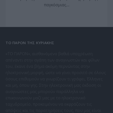
παγκόσμιας…
ΤΟ ΠΑΡΟΝ ΤΗΣ ΚΥΡΙΑΚΗΣ
«ΤΟ ΠΑΡΟΝ», αισθανόμενο βαθιά υποχρέωση
απέναντι στην αγάπη των αναγνωστών και φίλων
του, έκανε ένα βήμα ακόμη περνώντας στην
ηλεκτρονική μορφή, ώστε να γίνει προσιτό σε όλους
όσους επιθυμούν να γνωρίζουν τι γράφει, Έλληνες
και μη, όπου γης. Στην ηλεκτρονική μας έκδοση οι
αναγνώστες μας μπορούν παράλληλα να
επικοινωνούν μαζί μας με το ηλεκτρονικό
ταχυδρομείο, προκειμένου να εκφράζουν τις
απόψεις και τις παρατηρήσεις τους, που μας είναι