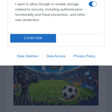
I want to allow Google to enable storage
για ΝΔ
related to security, including authentication
Ιππασία – Η Ελλάδα στο Παγκόσμιο Πρωτάθλημα
functionality and fraud prevention, and other
Ιππασίας!
user protection.
Ανακοίνωση της Ελληνικής Αριστερής Συμπαράταξης:
Οι «άριστοι» τελευταίοι των τελευταίων
CONFIRM
Ελληνικός Ερυθρός Σταυρός: Τι πρέπει να περιέχει
ένα φαρμακείο διακοπών
Data Deletion
Data Access
Privacy Policy