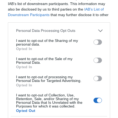
IAB’s list of downstream participants. This information may
also be disclosed by us to third parties on the
IAB’s List of
Downstream Participants
that may further disclose it to other
third parties.
Please note that this website/app uses one or more Google
Personal Data Processing Opt Outs
services and may gather and store information including but
Η ΣΤΗΛΗ ΜΑΣ
not limited to your visit or usage behaviour. You may click to
I want to opt-out of the Sharing of my
personal data.
grant or deny consent to Google and its third-party tags to
Opted In
use your data for below specified purposes in below Google
consent section.
I want to opt-out of the Sale of my
Personal Data.
Opted In
I want to opt-out of processing my
Personal Data for Targeted Advertising.
Opted In
I want to opt-out of Collection, Use,
Retention, Sale, and/or Sharing of my
Personal Data that Is Unrelated with the
Purposes for which it was collected.
Opted Out