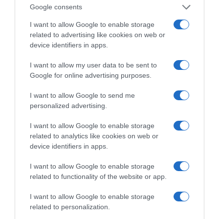
Google consents
I want to allow Google to enable storage
related to advertising like cookies on web or
της Ζωής μας
device identifiers in apps.
Οι άνθρωποι, οι αυθεντικές ιστορίες,
το ελληνικό καλοκαίρι και ένας
I want to allow my user data to be sent to
πολιτισμός που μας ενώνει κάθε μέρα.
Google for online advertising purposes.
I want to allow Google to send me
ΌΣΑ ΧΡΕΙΆΖΕΣΑΙ
personalized advertising.
ΓΙΑ ΤΟ ΚΑΛΟΚΑΊΡΙ ΣΟΥ →
I want to allow Google to enable storage
related to analytics like cookies on web or
ΡΟΗ ΕΙΔΗΣΕΩΝ
device identifiers in apps.
I want to allow Google to enable storage
Το σχέδιο του Ισραήλ για τους Κούρδους
related to functionality of the website or app.
Ε. Λιακούλη: «Το σκάνδαλο των υποκλοπών δεν
I want to allow Google to enable storage
μπορεί να μείνει στο σκοτάδι ενός αρχείου»
related to personalization.
ΤΟ ΠΑΡΟΝ: Ρυθμιστής ο Αντώνης Σαμαράς – Απειλή