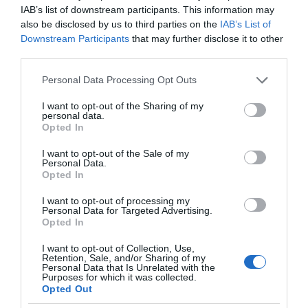
IAB’s list of downstream participants. This information may
also be disclosed by us to third parties on the
IAB’s List of
Downstream Participants
that may further disclose it to other
third parties.
Please note that this website/app uses one or more Google
Personal Data Processing Opt Outs
services and may gather and store information including but
not limited to your visit or usage behaviour. You may click to
I want to opt-out of the Sharing of my
personal data.
grant or deny consent to Google and its third-party tags to
Opted In
use your data for below specified purposes in below Google
consent section.
I want to opt-out of the Sale of my
Personal Data.
Opted In
I want to opt-out of processing my
Personal Data for Targeted Advertising.
Opted In
I want to opt-out of Collection, Use,
Retention, Sale, and/or Sharing of my
Personal Data that Is Unrelated with the
Purposes for which it was collected.
Opted Out