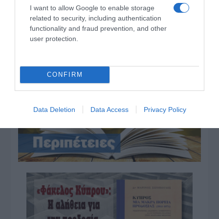
Όρθρος και Θεία Λειτουργία live: Δείτε την Κυριακή Ι΄
I want to allow Google to enable storage
Ματθαίου
related to security, including authentication
functionality and fraud prevention, and other
Προβληματίζει το κύμα φυγής των συνταξιούχων
user protection.
Αντίστροφη μέτρηση για το Μπέρμιγχαμ 2026:
Ιστορική ελληνική παρουσία στο Ευρωπαϊκό Στίβου
CONFIRM
ΤΟ ΒΙΒΛΙΟ ΣΤΟ “Π”
Data Deletion
Data Access
Privacy Policy