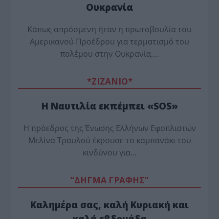
Ουκρανία
Κάπως απρόσμενη ήταν η πρωτοβουλία του
Αμερικανού Προέδρου για τερματισμό του
πολέμου στην Ουκρανία,…
*ZΙΖΑΝΙΟ*
Η Ναυτιλία εκπέμπει «SOS»
Η πρόεδρος της Ένωσης Ελλήνων Εφοπλιστών
Μελίνα Τραυλού έ­κρουσε το καμπανάκι του
κινδύνου για…
“ΔΗΓΜΑ ΓΡΑΦΗΣ”
Καλημέρα σας, καλή Κυριακή και
καλή εβδομάδα