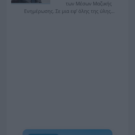
των Μέσων Μαζικής
Ενημέρωσης. Σε μια εφ’ όλης της ύλης
συνέντευξη στον Βασίλη Κουφόπουλο, αναλύει
το χρονοδιάγραμμα για τις περιφερειακές και
ραδιοφωνικές άδειες, το πακέτο στήριξης των 80
εκατομμυρίων ευρώ για τον Τύπο, αλλά και την
πρωτοβουλία για την άρση της ανωνυμίας στο
διαδίκτυο.