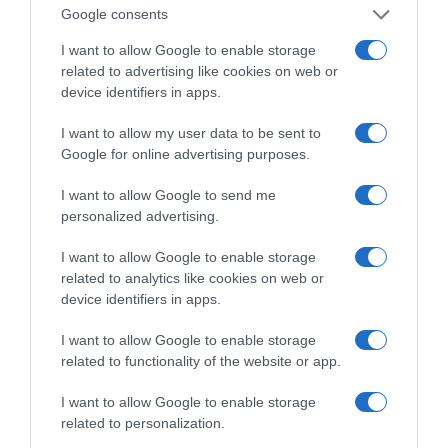
Google consents
I want to allow Google to enable storage
related to advertising like cookies on web or
device identifiers in apps.
I want to allow my user data to be sent to
Google for online advertising purposes.
I want to allow Google to send me
personalized advertising.
ΔΙΑΒΑΣΤΕ ΚΑΙ ΤΑ ΠΑΡΑΚΑΤΩ
I want to allow Google to enable storage
Κλασικός Δεκαπενταύγουστος με ηλιοφάνεια, υψηλές
related to analytics like cookies on web or
θερμοκρασίες και ισχυρά μελτέμια την εβδομάδα
device identifiers in apps.
που έρχεται
I want to allow Google to enable storage
Το σχέδιο του Ισραήλ για τους Κούρδους
related to functionality of the website or app.
ΤΟ ΠΑΡΟΝ: Ρυθμιστής ο Αντώνης Σαμαράς – Απειλή
I want to allow Google to enable storage
για ΝΔ
related to personalization.