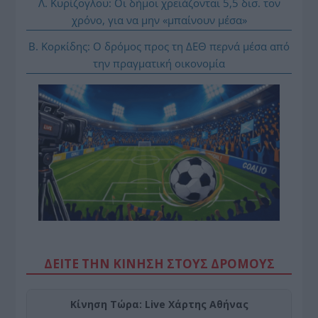
Λ. Κυρίζογλου: Οι δήμοι χρειάζονται 5,5 δισ. τον
χρόνο, για να μην «μπαίνουν μέσα»
Β. Κορκίδης: Ο δρόμος προς τη ΔΕΘ περνά μέσα από
την πραγματική οικονομία
ΔΕΙΤΕ ΤΗΝ ΚΙΝΗΣΗ ΣΤΟΥΣ ΔΡΌΜΟΥΣ
Κίνηση Τώρα: Live Χάρτης Αθήνας