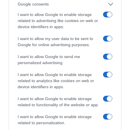
με δυνατούς βοριάδες
Google consents
και σταδιακή άνοδο
της θερμοκρασίας
I want to allow Google to enable storage
related to advertising like cookies on web or
Κοινοποιήστε:
device identifiers in apps.
I want to allow my user data to be sent to
Facebook
Google for online advertising purposes.
X
I want to allow Google to send me
LinkedIn
personalized advertising.
Tags:
apopsis
,
γράφουν
,
ΕΝΟΙΚΙΟ
,
ΚΟΙΝΩΝΙΑ
,
I want to allow Google to enable storage
ΜΑΝΟΣ ΚΡΑΝΙΔΗΣ
,
ΟΙΚΟΝΟΜΙΑ
,
ΤΟ ΠΑΡΟΝ ΤΗΣ
related to analytics like cookies on web or
ΚΥΡΙΑΚΗΣ
device identifiers in apps.
I want to allow Google to enable storage
related to functionality of the website or app.
I want to allow Google to enable storage
related to personalization.