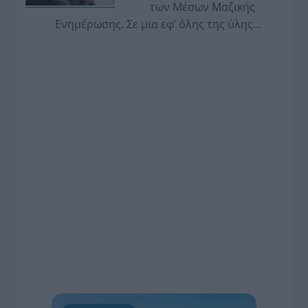
των Μέσων Μαζικής
Ενημέρωσης. Σε μια εφ’ όλης της ύλης
συνέντευξη στον Βασίλη Κουφόπουλο, αναλύει
το χρονοδιάγραμμα για τις περιφερειακές και
ραδιοφωνικές άδειες, το πακέτο στήριξης των 80
εκατομμυρίων ευρώ για τον Τύπο, αλλά και την
πρωτοβουλία για την άρση της ανωνυμίας στο
διαδίκτυο.