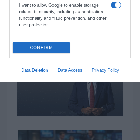
I want to allow Google to enable storage
related to security, including authentication
Η διαφθορά απειλεί και τη… ζωή μας
functionality and fraud prevention, and other
user protection.
Έκπληκτη, η κοινή γνώμη παρακολουθεί τις
τελευταίες μέρες την αποκάλυψη της κο­μπίνας
με τα…
CONFIRM
Data Deletion
Data Access
Privacy Policy