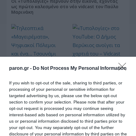
Οι «Τυπολογίες» περνούν στην εικόνα, έχοντας
ως πρώτο καλεσμένο στο νέο vidcast τον Παύλο
Μαρινάκη
«Τυπολογίες» στο
YouTube: Ο Δήμος
paron.gr -
Do Not Process My Personal Information
Βερύκιος ανοίγει τα
χαρτιά του – Vidcast
If you wish to opt-out of the sale, sharing to third parties, or
processing of your personal or sensitive information for
targeted advertising by us, please use the below opt-out
section to confirm your selection. Please note that after your
Τηλεοπτικά
opt-out request is processed you may continue seeing
«Μαγειρέματα»,
interest-based ads based on personal information utilized by
Ψηφιακοί Πόλεμοι και
ένα… Τσουνάμι
us or personal information disclosed to third parties prior to
Αλλαγών: Η Εβδομάδα
your opt-out. You may separately opt-out of the further
που Ανακάτεψε την
disclosure of your personal information by third parties on the