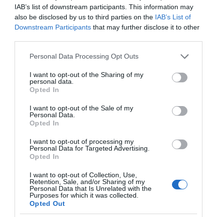
Τράπουλα των
IAB’s list of downstream participants. This information may
Ελληνικών Media
also be disclosed by us to third parties on the
IAB’s List of
Downstream Participants
that may further disclose it to other
third parties.
Please note that this website/app uses one or more Google
Personal Data Processing Opt Outs
ΤΣΟΥΝΑΜΙ ψηφιακής οργής… συμπαρασύρει την
services and may gather and store information including but
κυβέρνηση
not limited to your visit or usage behaviour. You may click to
I want to opt-out of the Sharing of my
personal data.
grant or deny consent to Google and its third-party tags to
Opted In
use your data for below specified purposes in below Google
consent section.
I want to opt-out of the Sale of my
Personal Data.
Opted In
Ξορκίζουν τις διπλές
I want to opt-out of processing my
εκλογές στο Μαξίμου
Personal Data for Targeted Advertising.
Opted In
I want to opt-out of Collection, Use,
Retention, Sale, and/or Sharing of my
Personal Data that Is Unrelated with the
Ο καιρός των
Purposes for which it was collected.
επομένων ημερών:
Opted Out
Κανονικός Αύγουστος