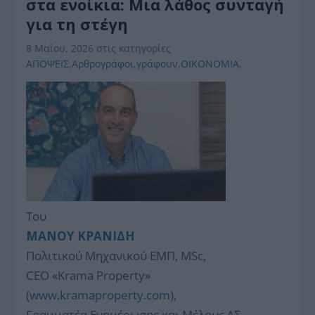
στα ενοίκια: Μια λάθος συνταγή
για τη στέγη
8 Μαΐου, 2026
στις κατηγορίες
ΑΠΟΨΕΙΣ
,
Αρθρογράφοι
,
γράφουν
,
ΟΙΚΟΝΟΜΙΑ
,
Του
ΜΑΝΟΥ ΚΡΑΝΙΔΗ
Πολιτικού Μηχανικού ΕΜΠ, MSc,
CEO «Krama Property»
(
www.kramaproperty.com
),
Γραμματέα Ενημέρωσης και Μέλους ΔΣ