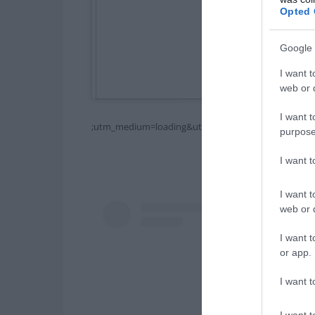
Opted 
Google 
I want t
web or d
I want t
;utm_medium=loading&utm_campaign=embed_locale_c
purpose
I want 
I want t
web or d
I want t
or app.
I want t
I want t