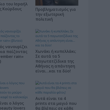
ιο του Ισραήλ
υς Κούρδους
Προβληματισμός για
την εξωτερική
πολιτική
ός νανουρίζει
Χωνάκι ή κυπελλάκι;
ρια παίζοντας
Σε αυτά τα 5
ember rain»
παγωτατζίδικα της
)
Αθήνας η απάντηση
είναι…και τα δύο!
Αυτά είναι τα 4
ίναι ο λόγος
prints στα μαγιό που
beauty lovers
θα βλέπεις σε κάθε