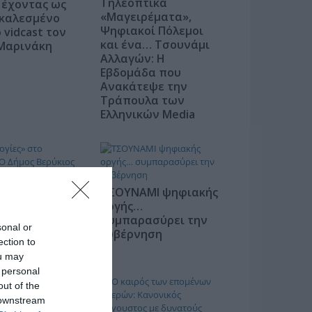
Τηλεοπτικά
 έχοντας ως
«Μαγειρέματα»,
καλεσμένο
Ψηφιακοί Πόλεμοι
 vidcast τον
και ένα… Τσουνάμι
Μαρινάκη
Αλλαγών: Η
Εβδομάδα που
Ανακάτεψε την
Τράπουλα των
Ελληνικών Media
ΤΣΟΥΝΑΜΙ ψηφιακής
ογίες» στο
οργής…
e: Ο Δήμος
συμπαρασύρει την
sonal or
ς ανοίγει τα
κυβέρνηση
ection to
του – Vidcast
ou may
 personal
out of the
 downstream
υν τις διπλές