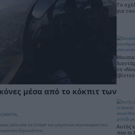
Το σχέδ
για το
Μουσικ
λιοντά
το «Nov
(βίντεο
ικόνες μέσα από το κόκπιτ των
ΛΩΜΑΤΙΑ
,
ερες μέσα από τα Cockpit των μαχητικών αεροσκαφών που
Αυτός ε
οπορία στη δημοσιότητα.
που οι 