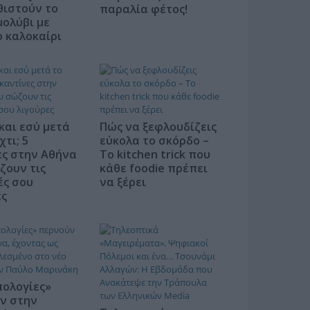
θιστούν το
παραλία φέτος!
μολύβι με
ο καλοκαίρι
και εσύ μετά
Πώς να ξεφλουδίζεις
χτι; 5
εύκολα το σκόρδο –
ες στην Αθήνα
Το kitchen trick που
ζουν τις
κάθε foodie πρέπει
ές σου
να ξέρει
ες
πολογίες»
ν στην