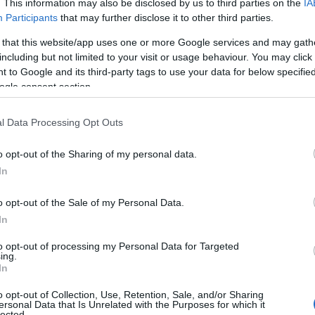
. This information may also be disclosed by us to third parties on the
IA
εκλογέ
Participants
that may further disclose it to other third parties.
 that this website/app uses one or more Google services and may gath
including but not limited to your visit or usage behaviour. You may click 
 to Google and its third-party tags to use your data for below specifi
ogle consent section.
l Data Processing Opt Outs
o opt-out of the Sharing of my personal data.
Κοινοπ
In
Facebook
X
o opt-out of the Sale of my Personal Data.
LinkedIn
In
to opt-out of processing my Personal Data for Targeted
ing.
In
o opt-out of Collection, Use, Retention, Sale, and/or Sharing
ersonal Data that Is Unrelated with the Purposes for which it
lected.