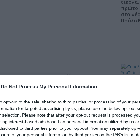
εικόνα,
πρώτο 
στο νέο
Παύλο 
-
Do Not Process My Personal Information
«Τυπολ
YouTub
to opt-out of the sale, sharing to third parties, or processing of your per
Βερύκιο
formation for targeted advertising by us, please use the below opt-out s
χαρτιά 
r selection. Please note that after your opt-out request is processed y
eing interest-based ads based on personal information utilized by us or
disclosed to third parties prior to your opt-out. You may separately opt-
losure of your personal information by third parties on the IAB’s list of
Ξορκίζο