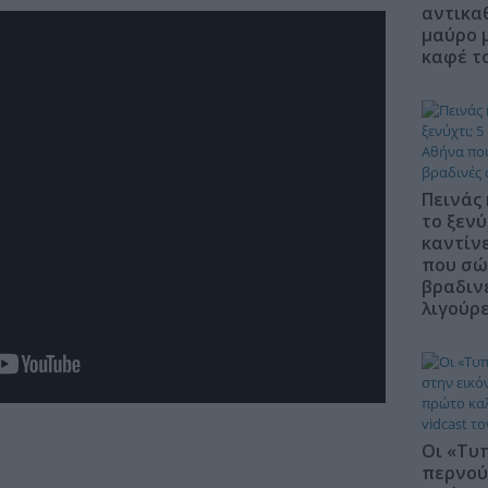
αντικα
μαύρο 
καφέ τ
Πεινάς 
το ξενύ
καντίν
που σώ
βραδιν
λιγούρ
Οι «Τυ
περνού