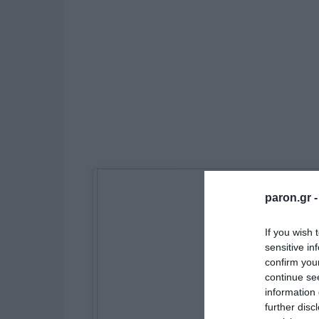
paron.gr 
If you wish 
sensitive in
confirm you
continue se
information 
further disc