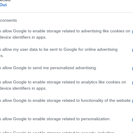
Out
consents
o allow Google to enable storage related to advertising like cookies on
evice identifiers in apps.
o allow my user data to be sent to Google for online advertising
ontrol” data-instgrm-version=”12″>
s.
to allow Google to send me personalized advertising.
o allow Google to enable storage related to analytics like cookies on
evice identifiers in apps.
o allow Google to enable storage related to functionality of the website
o allow Google to enable storage related to personalization.
o allow Google to enable storage related to security, including