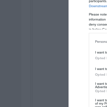
participants
Downstream 
Please note
information 
deny consent
in below Go
Persona
I want t
Opted 
I want t
Opted 
I want 
Advertis
Opted 
I want t
of my P
was col