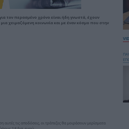
ια τον περασμένο χρόνο είναι ήδη γνωστά, έχουν
μια χειμαζόμενη κοινωνία και με έναν κόσμο που στην
VI
ΠΑ
ΕΠ
Κου
περ
στή
ση αυτές τις αποδόσεις, οι τράπεζες θα μοιράσουν μερίσματα
και
ψους 2,8 δισ. ευρώ.