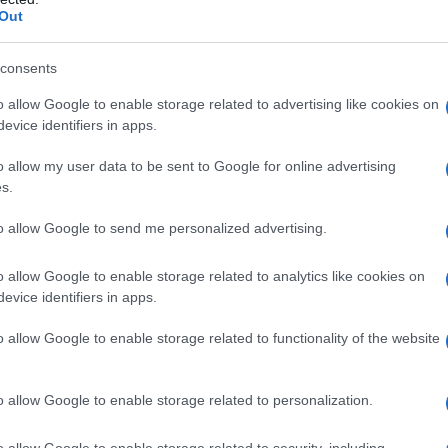
εων και έτσι δημιούργησαν υπερκέρδη.
ΡΟ
Out
Πύρ
consents
Του
Γ. 
o allow Google to enable storage related to advertising like cookies on
evice identifiers in apps.
Χρ.
Β. 
o allow my user data to be sent to Google for online advertising
θεσ
s.
πυ
to allow Google to send me personalized advertising.
Απ.
από
o allow Google to enable storage related to analytics like cookies on
Όλο
evice identifiers in apps.
Δη
νει όλα με τόκο και επιτόκιο, γι’ αυτό και δεν μπορεί να
o allow Google to enable storage related to functionality of the website
 την πάρτη τους. Για τον κόσμο τίποτα.
o allow Google to enable storage related to personalization.
άνουν κάποια πράγματα, νοσοκομεία, σχολεία, πολιτιστικά
 Για να βγαίνουν μετά να… κοκορεύονται ότι έχουν υψηλή
o allow Google to enable storage related to security, including