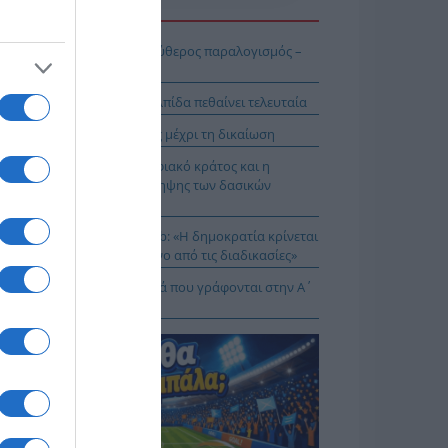
Η ΕΙΔΗΣΕΩΝ
ινη κόλαση και νεοφιλελεύθερος παραλογισμός –
 Ν. Στραβελάκη
Μαντζουράκης στο “Π”: Η ελπίδα πεθαίνει τελευταία
 Τσιλώνης: Συνεχής αγώνας μέχρι τη δικαίωση
Ζωγράφος: Το ελληνικό ψηφιακό κράτος και η
μική ανεπάρκεια της πρόληψης των δασικών
ρκαγιών
 Αποστόλου: Seyla Benhabib: «Η δημοκρατία κρίνεται
 τη δικαιοσύνη και όχι μόνο από τις διαδικασίες»
 και λιγοστεύουν τα παιδιά που γράφονται στην Α΄
μοτικού