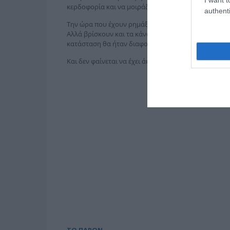
κερδοφορία και να μοιράζονται τα στελέχη τους τα
authenti
Την ώρα που έχουν ρημάξει τον κόσμο και δεν του έχ
Αλλά βρίσκουν και τα κάνουν. Αν υπήρχε σοβαρό κρ
κατάσταση θα ήταν διαφορετική. Επειδή, όμως, δεν υ
Και δεν φαίνεται να έχει άκρη αυτό το τούνελ στο 