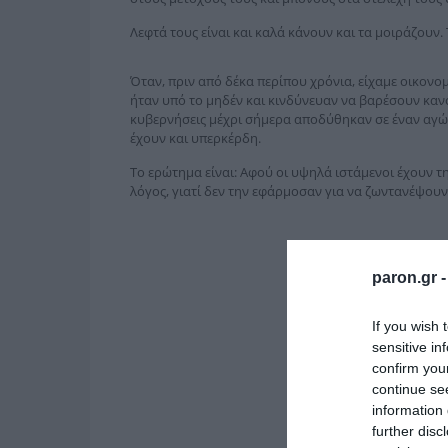
Λεφτά τους είναι και καλά κάνουν και τα μοιράζουν. 
Όταν, πριν από δέκα περίπου χρόνια, είχαμε οικονομι
ήταν υπό το μηδέν και κινδύνευαν να βαρέσουν κανό
κυβερνήσεις μέχρι σήμερα αποδύθηκαν σε έναν αγών
έχουν και υπερκέρδη.
Το ερώτημα είναι: Αφού οι υψηλά ιστάμενοι έχουν τ
λόγος, γιατί δεν την εφάρμοσαν για να ζωντανέψουν 
paron.gr 
If you wish 
sensitive in
confirm you
continue se
information 
further disc