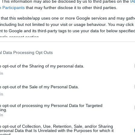
. This information may also be disclosed by us to third parties on the
IA
Participants
that may further disclose it to other third parties.
 that this website/app uses one or more Google services and may gath
τάθηκαν στα πόδια τους και ανέβηκαν στο υψηλότερο σκαλοπάτι
including but not limited to your visit or usage behaviour. You may click 
μα της κοινωνίας και ακολουθώντας την πιο ανάλγητη, βάναυση
 to Google and its third-party tags to use your data for below specifi
φειλετών.
ogle consent section.
ς, αφού πρώτα τα πληρώθηκαν τρεις φορές με τις
τος, που τους τα πλήρωσε, τα περιουσιακά στοιχεία που είχαν
l Data Processing Opt Outs
ον κόσμο στον δρόμο και τα πούλησαν στους πλειστηριασμούς.
ο με την κάλυψη του κράτους και του δημιουργούσαν χρέη που
o opt-out of the Sharing of my personal data.
ι.
In
νάπτυξης της οικονομίας, χρηματοδοτώντας επιχειρήσεις για να
ι να έχουν κέρδη από την πρόοδο όλων αυτών, έχουν εστιάσει
o opt-out of the Sale of my Personal Data.
διάφορες τραπεζικές συναλλαγές, τα οποία είναι υποχρεωτικά
In
έχουμε τραπεζικό λογαριασμό και κάρτα. Και πώς να μην
όματα κ.λπ. και επιπλέον είναι υποχρεωτικές οι συναλλαγές με
to opt-out of processing my Personal Data for Targeted
ε μετρητά, τα οποία σε λίγα χρόνια θα καταργηθούν εντελώς.
ing.
In
 μπαίνοντας σε αυτό όποτε θέλουν, μας επιβάλλουν όσα τέλη
δή, έχουν σίγουρα λεφτά κάθε χρόνο, γιατί να δώσουν δάνεια,
o opt-out of Collection, Use, Retention, Sale, and/or Sharing
ersonal Data that Is Unrelated with the Purposes for which it
, αντί να δίνουν δάνεια, επένδυαν τα χρήματα που
lected.