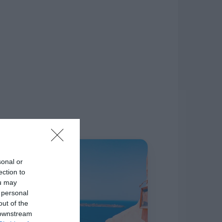
δίκτυο.
Η ΣΤΗΛΗ ΜΑΣ
sonal or
ection to
ou may
 personal
out of the
 downstream