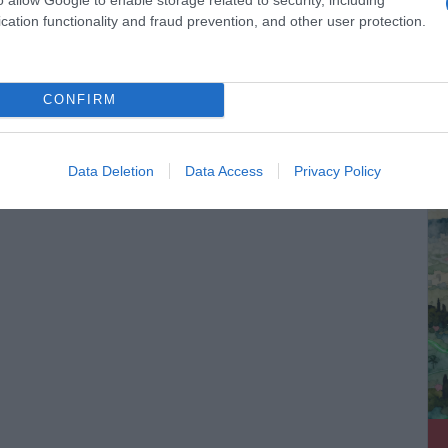
 χρυσοφόρα μπόνους.
cation functionality and fraud prevention, and other user protection.
ουν αφήσει τίποτα. Τα έχουν πάρει όλα.
άτος, με σοβαρή δικαιοσύνη και θεσμούς που να λειτουργούν, η
πάρχει τίποτα όρθιο, ο κόσμος περνάει αυτά που περνάει.
CONFIRM
οποίο μας έχωσαν. Δυστυχώς…
ΔΕ
Data Deletion
Data Access
Privacy Policy