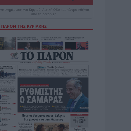
ive ενημέρωση για Κηφισό, Αττική Οδό και κέντρο Αθήνας
από το paron.gr
 ΠΑΡΟΝ ΤΗΣ ΚΥΡΙΑΚΗΣ