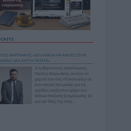
DCASTS
ΥΛΟΣ ΜΑΡΙΝΑΚΗΣ: «ΔΕΝ ΗΘΕΛΑ ΝΑ ΑΦΗΣΩ ΣΤΟΝ
ΟΜΕΝΟ ΜΙΑ ΚΑΥΤΗ ΠΑΤΑΤΑ»
Ο κυβερνητικός εκπρόσωπος,
Παύλος Μαρινάκης, ανοίγει τα
χαρτιά του στις «Τυπολογίες» σε
ένα vidcast που μιλάει για τις
μεγάλες τομές στον χώρο των
Μέσων Μαζικής Ενημέρωσης. Σε
μια εφ’ όλης της ύλης
συνέντευξη στον Βασίλη
φόπουλο, αναλύει το χρονοδιάγραμμα για τις
ιφερειακές και ραδιοφωνικές άδειες, το πακέτο
ριξης των 80 εκατομμυρίων ευρώ για τον Τύπο, αλλά
 την πρωτοβουλία για την άρση της ανωνυμίας στο