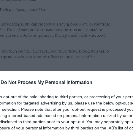
δια
Το θέμα, όμως, είναι άλλο.
κή κατάρρευση, capital controls, Μνημόνια κ.λπ., οι τράπεζες
νι. Τότε, ολόκληρο το ευρωπαϊκό σύστημα και φυσικά οι
α για να σωθούν οι τράπεζες. Και όχι απλά σώθηκαν, αλλά
η συνταγή για να… ζωντανέψουν τους πεθαμένους, που λέει ο
την κοινωνία, που από τότε δεν έχει σηκώσει κεφάλι;
-
Do Not Process My Personal Information
to opt-out of the sale, sharing to third parties, or processing of your per
formation for targeted advertising by us, please use the below opt-out s
r selection. Please note that after your opt-out request is processed y
eing interest-based ads based on personal information utilized by us or
disclosed to third parties prior to your opt-out. You may separately opt-
losure of your personal information by third parties on the IAB’s list of