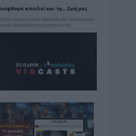
διαφθορά απειλεί και τη… ζωή μας
ληκτη, η κοινή γνώμη παρακολουθεί τις τελευταίες
ες την αποκάλυψη της κο­μπίνας με τα…