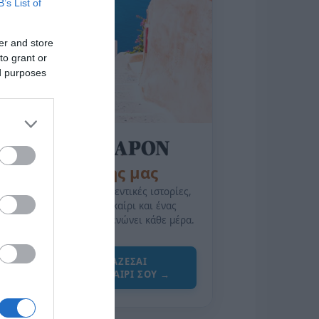
B’s List of
er and store
to grant or
ed purposes
της Ζωής μας
Οι άνθρωποι, οι αυθεντικές ιστορίες,
το ελληνικό καλοκαίρι και ένας
πολιτισμός που μας ενώνει κάθε μέρα.
ΌΣΑ ΧΡΕΙΆΖΕΣΑΙ
ΓΙΑ ΤΟ ΚΑΛΟΚΑΊΡΙ ΣΟΥ →