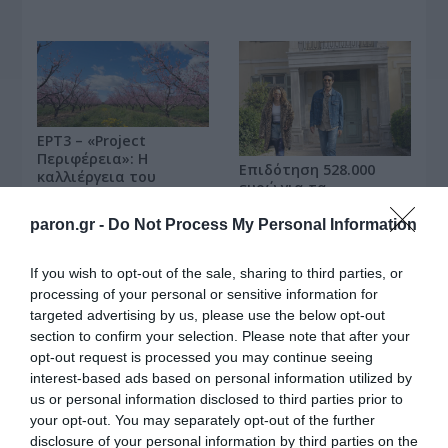
ΕΡΤ3 – «Project
Περιφέρεια»: Η
Επιδότηση 528.000
καλλιέργεια του
ευρώ για τα
ροδάκινου στη
«Φαντάσματα» στο
Νάουσα
Star
paron.gr -
Do Not Process My Personal Information
If you wish to opt-out of the sale, sharing to third parties, or
processing of your personal or sensitive information for
targeted advertising by us, please use the below opt-out
section to confirm your selection. Please note that after your
opt-out request is processed you may continue seeing
Χωνάκι ή κυπελλάκι; Σε αυτά τα 5 παγωτατζίδικα
της Αθήνας η απάντηση είναι…και τα δύο!
interest-based ads based on personal information utilized by
us or personal information disclosed to third parties prior to
your opt-out. You may separately opt-out of the further
disclosure of your personal information by third parties on the