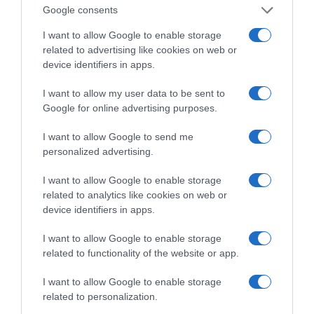
Google consents
I want to allow Google to enable storage
related to advertising like cookies on web or
device identifiers in apps.
Πώς να ξεφλουδίζεις
Οι «Τυπολογίες»
I want to allow my user data to be sent to
εύκολα το σκόρδο – Το
περνούν στην εικόνα,
Google for online advertising purposes.
kitchen trick που κάθε
έχοντας ως πρώτο
foodie πρέπει να ξέρει
καλεσμένο στο νέο
vidcast τον Παύλο
I want to allow Google to send me
Μαρινάκη
personalized advertising.
I want to allow Google to enable storage
related to analytics like cookies on web or
device identifiers in apps.
I want to allow Google to enable storage
related to functionality of the website or app.
Τηλεοπτικά «Μαγειρέματα», Ψηφιακοί Πόλεμοι
και ένα… Τσουνάμι Αλλαγών: Η Εβδομάδα που
I want to allow Google to enable storage
Ανακάτεψε την Τράπουλα των Ελληνικών Media
related to personalization.