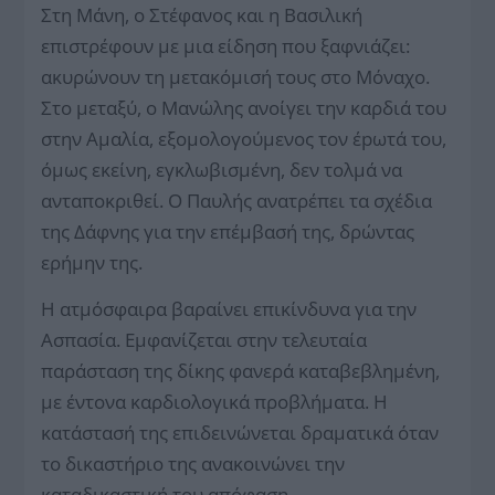
Στη Μάνη, ο Στέφανος και η Βασιλική
επιστρέφουν με μια είδηση που ξαφνιάζει:
ακυρώνουν τη μετακόμισή τους στο Μόναχο.
Στο μεταξύ, ο Μανώλης ανοίγει την καρδιά του
στην Αμαλία, εξομολογούμενος τον έpωτά του,
όμως εκείνη, εγκλωβισμένη, δεν τολμά να
ανταποκριθεί. Ο Παυλής ανατρέπει τα σχέδια
της Δάφνης για την επέμβασή της, δρώντας
ερήμην της.
Η ατμόσφαιρα βαραίνει επικίνδυνα για την
Ασπασία. Εμφανίζεται στην τελευταία
παράσταση της δίκης φανερά καταβεβλημένη,
με έντονα καρδιολογικά προβλήματα. Η
κατάστασή της επιδεινώνεται δραματικά όταν
το δικαστήριο της ανακοινώνει την
καταδικαστική του απόφαση.