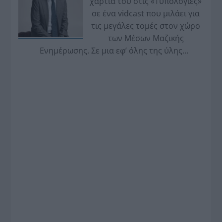
χαρτιά του στις «Τυπολογίες»
σε ένα vidcast που μιλάει για
τις μεγάλες τομές στον χώρο
των Μέσων Μαζικής
Ενημέρωσης. Σε μια εφ’ όλης της ύλης
συνέντευξη στον Βασίλη Κουφόπουλο, αναλύει
το χρονοδιάγραμμα για τις περιφερειακές και
ραδιοφωνικές άδειες, το πακέτο στήριξης των 80
εκατομμυρίων ευρώ για τον Τύπο, αλλά και την
πρωτοβουλία για την άρση της ανωνυμίας στο
διαδίκτυο.