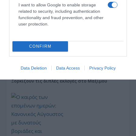
I want to allow Google to enable storage
related to security, including authentication
functionality and fraud prevention, and other
user protection.
«Τυπολογίες» στο
ΤΣΟΥΝΑΜΙ ψηφιακής
YouTube: Ο Δήμος
οργής… συμπαρασύρει
CONFIRM
Βερύκιος ανοίγει τα
την κυβέρνηση
χαρτιά του – Vidcast
Data Deletion
Data Access
Privacy Policy
Ξορκίζουν τις διπλές εκλογές στο Μαξίμου