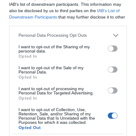
IAB’s list of downstream participants. This information may
also be disclosed by us to third parties on the
IAB’s List of
Downstream Participants
that may further disclose it to other
third parties.
Αυτά είναι τα 4 prints
Please note that this website/app uses one or more Google
στα μαγιό που θα
Personal Data Processing Opt Outs
Αυτός είναι ο λόγος
βλέπεις σε κάθε
services and may gather and store information including but
που οι beauty lovers
παραλία φέτος!
not limited to your visit or usage behaviour. You may click to
I want to opt-out of the Sharing of my
αντικαθιστούν το
personal data.
grant or deny consent to Google and its third-party tags to
μαύρο μολύβι με καφέ
Opted In
το καλοκαίρι
use your data for below specified purposes in below Google
consent section.
I want to opt-out of the Sale of my
Personal Data.
Opted In
I want to opt-out of processing my
Personal Data for Targeted Advertising.
Opted In
Πεινάς και εσύ μετά το ξενύχτι; 5 καντίνες στην
Αθήνα που σώζουν τις βραδινές σου λιγούρες
I want to opt-out of Collection, Use,
Retention, Sale, and/or Sharing of my
Personal Data that Is Unrelated with the
Purposes for which it was collected.
Opted Out