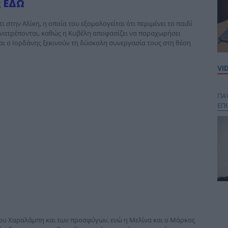
ς ΕΔΩ
ι στην Αλίκη, η οποία του εξομολογείται ότι περιμένει το παιδί
ο ανατρέπονται, καθώς η Κυβέλη αποφασίζει να παραχωρήσει
αι ο Ιορδάνης ξεκινούν τη δύσκολη συνεργασία τους στη θέση
VI
ΠΑ
ΕΠ
Κου
περ
στή
του Χαραλάμπη και των προσφύγων, ενώ η Μελίνα και ο Μάρκος
και