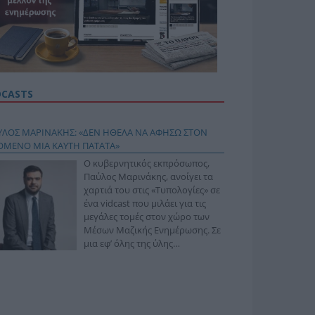
DCASTS
ΥΛΟΣ ΜΑΡΙΝΑΚΗΣ: «ΔΕΝ ΗΘΕΛΑ ΝΑ ΑΦΗΣΩ ΣΤΟΝ
ΟΜΕΝΟ ΜΙΑ ΚΑΥΤΗ ΠΑΤΑΤΑ»
Ο κυβερνητικός εκπρόσωπος,
Παύλος Μαρινάκης, ανοίγει τα
χαρτιά του στις «Τυπολογίες» σε
ένα vidcast που μιλάει για τις
μεγάλες τομές στον χώρο των
Μέσων Μαζικής Ενημέρωσης. Σε
μια εφ’ όλης της ύλης
συνέντευξη στον Βασίλη
φόπουλο, αναλύει το χρονοδιάγραμμα για τις
ιφερειακές και ραδιοφωνικές άδειες, το πακέτο
ριξης των 80 εκατομμυρίων ευρώ για τον Τύπο, αλλά
 την πρωτοβουλία για την άρση της ανωνυμίας στο