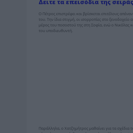
Δειτε τα επεισόδια της σειρά
Ο Πέτρος επιστρέφει και βρίσκεται επιτέλους απέναντ
του. Την ίδια στιγμή, οι ισορροπίες στο ξενοδοχεί
μέρος του ποσοστού της στη Σοφία, ενώ ο Νικόλας κ
του υποδιευθυντή.
Παράλληλα, ο Χατζημήτρος μαθαίνει για τα σχέδια 