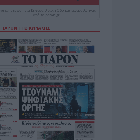
ive ενημέρωση για Κηφισό, Αττική Οδό και κέντρο Αθήνας
από το paron.gr
 ΠΑΡΟΝ ΤΗΣ ΚΥΡΙΑΚΗΣ