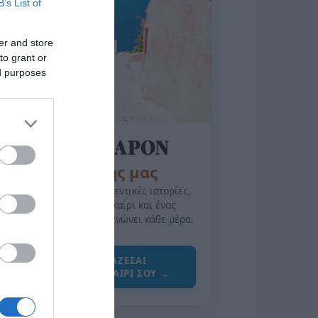
B’s List of
er and store
to grant or
ed purposes
της Ζωής μας
Οι άνθρωποι, οι αυθεντικές ιστορίες,
το ελληνικό καλοκαίρι και ένας
πολιτισμός που μας ενώνει κάθε μέρα.
ΌΣΑ ΧΡΕΙΆΖΕΣΑΙ
ΓΙΑ ΤΟ ΚΑΛΟΚΑΊΡΙ ΣΟΥ →