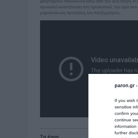
φλερτάρουν επικίνδυνα κάτω από την ίδια στέγη. Η 
προκαλεί αναστάτωση στο προσωπικό, την ώρα που 
ριψοκίνδυνες προτάσεις του Χατζημήτρου.
paron.gr 
If you wish 
sensitive in
confirm you
continue se
information 
further disc
Το έργο