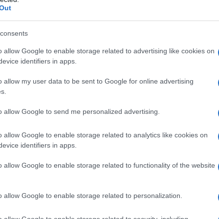
ά από μία αναπάντεχη καταστροφή και η Κυβέλη θα κάνει τα πάντα
ΡΟ
Out
 ξενοδοχείου.
GSI
πιο ένοχο μυστικό του Ρήγα, ο οποίος παραμένει ο απόλυτος
consents
Ξύπ
o allow Google to enable storage related to advertising like cookies on
και ισχυρά διλήμματα. Ο Χατζημήτρος εισβάλλει στον μαχαλά με
ΕΛ.
evice identifiers in apps.
έχε
ολο
να καλά κρυμμένο μυστικό.
o allow my user data to be sent to Google for online advertising
ι, αλλά την περιμένει μία μεγάλη έκπληξη.
Παν
s.
 καταστρέψουν τις ζωές των ηρώων.
μετ
ν…
to allow Google to send me personalized advertising.
Ο Ό
ΗΛΕ
συ
o allow Google to enable storage related to analytics like cookies on
evice identifiers in apps.
Κίν
o allow Google to enable storage related to functionality of the website
o allow Google to enable storage related to personalization.
o allow Google to enable storage related to security, including