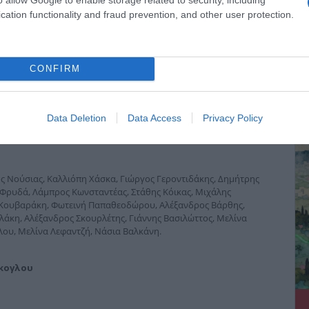
cation functionality and fraud prevention, and other user protection.
CONFIRM
ΔΕ
Data Deletion
Data Access
Privacy Policy
ς Νούσιας, Καλλιόπη Χάσκα, Γιώργος Γεροντιδάκης, Δημήτρης
 Φρυδά, Λάμπρος Κωνσταντέας, Στάθης Κόικας, Μιχάλης
 Κουβαράκη, Φωτεινή Παπαθεοδώρου, Αλέξανδρος Βάρθης,
άκη, Αλέξανδρος Σκουρλέτης, Γιάννης Βασιλώττος, Μελίνα
ου, Μελίνα Λεφαντζή, Νάσια Βαλκάνη.
γκογλου