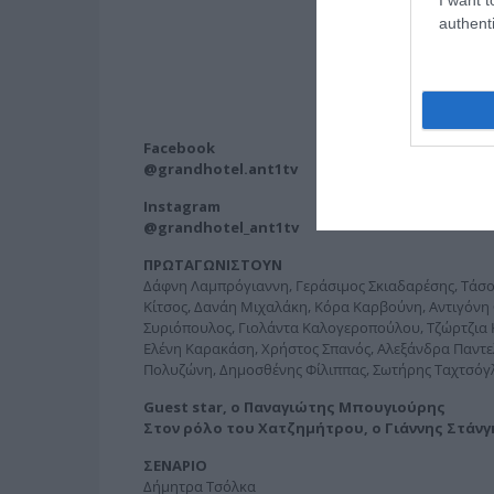
authenti
Facebook
@grandhotel.ant1tv
Instagram
@grandhotel_ant1tv
ΠΡΩΤΑΓΩΝΙΣΤΟΥΝ
Δάφνη Λαμπρόγιαννη, Γεράσιμος Σκιαδαρέσης, Τάσο
Κίτσος, Δανάη Μιχαλάκη, Κόρα Καρβούνη, Αντιγόνη
Συριόπουλος, Γιολάντα Καλογεροπούλου, Τζώρτζια
Ελένη Καρακάση, Χρήστος Σπανός, Αλεξάνδρα Παντελ
Πολυζώνη, Δημοσθένης Φίλιππας, Σωτήρης Ταχτσόγλ
Guest
star
, ο Παναγιώτης Μπουγιούρης
Στον ρόλο του Χατζημήτρου, ο Γιάννης Στάν
ΣΕΝΑΡΙΟ
Δήμητρα Τσόλκα