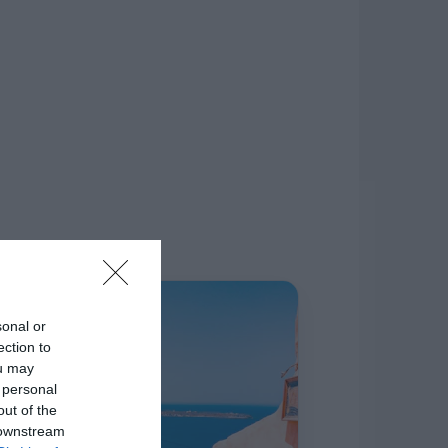
δίκτυο.
Η ΣΤΗΛΗ ΜΑΣ
sonal or
ection to
ou may
 personal
out of the
 downstream