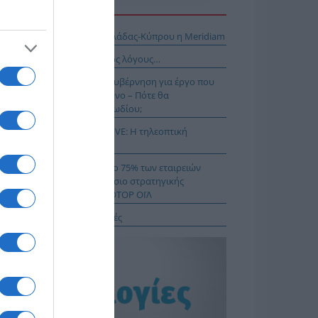
Η ΕΙΔΗΣΕΩΝ
: Στο έργο διασύνδεσης Ελλάδας-Κύπρου η Meridiam
νησαν, αλλά για τους λάθος λόγους…
Α.Σ Να μην πανηγυρίζει η κυβέρνηση για έργο που
ι παγώσει εδώ και έναν χρόνο – Πότε θα
κληρωθεί το έργο του καλωδίου;
αθηναϊκός – ΤΣΣΚΑ 1948 LIVE: Η τηλεοπτική
άδοση του αγώνα (ΣΚΑΪ)
μιλος AKTOR εξαγοράζει το 75% των εταιρειών
ΚΤΩΡ και THALIS στο πλαίσιο στρατηγικής
νεργασίας με τον Όμιλο ΜΟΤΟΡ ΟΪΛ
δυνος-θάνατος οι σκαλωσιές