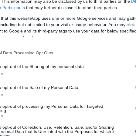
. This information may also be disclosed by us to third parties on the
IA
Participants
that may further disclose it to other third parties.
 that this website/app uses one or more Google services and may gath
 δύναμη είναι να βρει τον δολοφόνο του. Σύμμαχός της σε αυτή την
including but not limited to your visit or usage behaviour. You may click 
 ο οποίος, όμως, κρύβει τον πραγματικό σκοπό της άφιξής του
 to Google and its third-party tags to use your data for below specifi
γά ανάμεσά τους, αλλά τα εμπόδια θα είναι δύσκολο να
ogle consent section.
l Data Processing Opt Outs
o opt-out of the Sharing of my personal data.
In
o opt-out of the Sale of my Personal Data.
In
to opt-out of processing my Personal Data for Targeted
ing.
In
o opt-out of Collection, Use, Retention, Sale, and/or Sharing
ersonal Data that Is Unrelated with the Purposes for which it
lected.