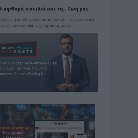
διαφθορά απειλεί και τη… ζωή μας
ληκτη, η κοινή γνώμη παρακολουθεί τις τελευταίες
ες την αποκάλυψη της κο­μπίνας με τα…