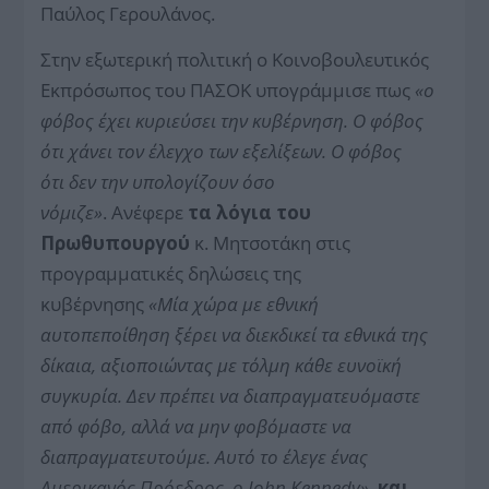
Παύλος Γερουλάνος.
Στην εξωτερική πολιτική ο Κοινοβουλευτικός
Εκπρόσωπος του ΠΑΣΟΚ υπογράμμισε πως
«ο
φόβος έχει κυριεύσει την κυβέρνηση. Ο φόβος
ότι
χάνει τον έλεγχο των εξελίξεων. Ο φόβος
ότι
δεν την υπολογίζουν όσο
νόμιζε»
.
Ανέφερε
τα λόγια του
Πρωθυπουργού
κ. Μητσοτάκη στις
προγραμματικές δηλώσεις της
κυβέρνησης
«Μία χώρα με εθνική
αυτοπεποίθηση ξέρει να διεκδικεί τα εθνικά της
δίκαια, αξιοποιώντας με τόλμη κάθε ευνοϊκή
συγκυρία.
Δεν πρέπει να διαπραγματευόμαστε
από φόβο, αλλά να μην φοβόμαστε να
διαπραγματευτούμε. Αυτό το έλεγε ένας
Αμερικανός Πρόεδρος, ο
John Kennedy
»,
και