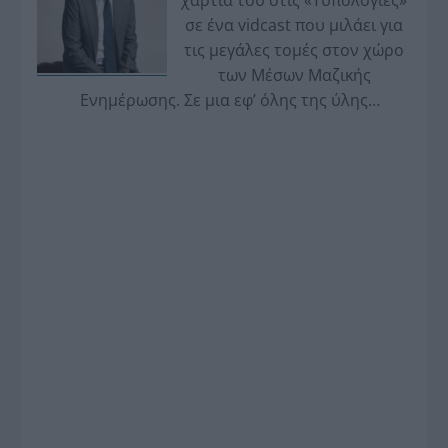
χαρτιά του στις «Τυπολογίες»
σε ένα vidcast που μιλάει για
τις μεγάλες τομές στον χώρο
των Μέσων Μαζικής
Ενημέρωσης. Σε μια εφ’ όλης της ύλης
συνέντευξη στον Βασίλη Κουφόπουλο, αναλύει
το χρονοδιάγραμμα για τις περιφερειακές και
ραδιοφωνικές άδειες, το πακέτο στήριξης των 80
εκατομμυρίων ευρώ για τον Τύπο, αλλά και την
πρωτοβουλία για την άρση της ανωνυμίας στο
διαδίκτυο.