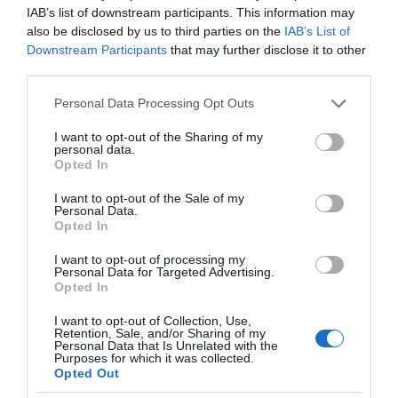
λειτουργεί η χώρα δεν αλλάζει.
Κοινωνικό,
IAB’s list of downstream participants. This information may
διοικητικό και παραγωγικό μοντέλο παραμένουν
also be disclosed by us to third parties on the
IAB’s List of
ίδια.
Οι επενδύσεις παραμένουν αναιμικές.
Το
Downstream Participants
that may further disclose it to other
third parties.
έλλειμμα ισοζυγίου τρεχουσών συναλλαγών
παραμένει υψηλό.
Η Ελλάδα παραμένει εκεί,
Please note that this website/app uses one or more Google
Personal Data Processing Opt Outs
services and may gather and store information including but
κολλημένη, προτελευταία
στην Ευρώπη σε
not limited to your visit or usage behaviour. You may click to
I want to opt-out of the Sharing of my
αγοραστική δύναμη νοικοκυριού. Η
personal data.
grant or deny consent to Google and its third-party tags to
Opted In
αισχροκέρδεια παραμένει εκεί, κολλημένη, να
use your data for below specified purposes in below Google
consent section.
I want to opt-out of the Sale of my
περιμένει κάθε Ελληνίδα και κάθε Έλληνα στο
Personal Data.
ράφι, στο νοίκι, σε κάθε λογαριασμό. Όπως
Opted In
παρήγαμε, παράγουμε. Και ο μήνας
για το
I want to opt-out of processing my
Personal Data for Targeted Advertising.
εισόδημα πολλών νοικοκυριών τελειώνει στις 20.
Opted In
Το κράτος παραμένει, ακόμα, εχθρικό.
I want to opt-out of Collection, Use,
Βουτηγμένο στην πελατειακή λογική, με 3 στις 4
Retention, Sale, and/or Sharing of my
Personal Data that Is Unrelated with the
συμβάσεις να γίνονται με απευθείας ανάθεση.
Purposes for which it was collected.
Λεφτόδεντρα για τους λίγους, τους «δικούς μας»,
Opted Out