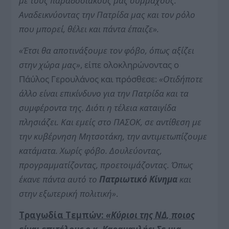
με τους παραδοσιακούς μας συμμάχους.
Α
ναδεικνύοντας την Πατρίδα μας και τον ρόλο
που μπορεί, θέλει και πάντα έπαιζε
»
.
«Έτσι θα αποτινάξουμε τον φόβο, όπως αξίζει
στην χώρα μας»
, είπε ολοκληρώνοντας ο
Πάύλος Γερουλάνος και πρόσθεσε:
«
Οτιδήποτε
άλλο είναι επικίνδυνο για την Πατρίδα και τα
συμφέροντα της.
Διότι η τέλεια καταιγίδα
πλησιάζει. Και εμείς στο ΠΑΣΟΚ, σε αντίθεση με
την κυβέρνηση Μητσοτάκη, την αντιμετωπίζουμε
κατάματα.
Χωρίς φόβο.
Δουλεύοντας,
προγραμματίζοντας, προετοιμάζοντας.
Όπως
έκανε πάντα αυτό το
Πατριωτικό Κίνημα
και
στην εξωτερική πολιτική»
.
Τραγωδία Τεμπών:
«Κύριοι της ΝΔ, ποιος