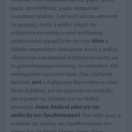
χωρίς προϋποθέσεις, χωρίς πραγματικό
ευρωπαϊκό πλαίσιο.
Γιατί αυτό γίνεται, κάτω από
τις γραμμές. Αυτός ο φόβος οδηγεί
την
κυβέρνηση στο απόλυτο κενό αντίδρασης
ενώπιον όσων ισχυρίζονται ότι στην
Κάσο
η
Ελλάδα απεμπόλησε δικαιώματα. Αυτός ο φόβος
οδηγεί στην εκκωφαντική
κυβερνητική σιωπή για
το χρονοδιάγραμμα πόντισης του καλωδίου. 650
εκατομμύρια ευρώ στον αέρα
.
Στην εξωτερική
πολιτική,
αντί
η
Κ
υβέρνηση Μητσοτάκη να κάνει
δουλειά βάθους για την χώρα και να αναδείξει
την σημασία της Ελλάδας για την διεθνή
κοινότητα,
έκανε δουλειά μόνο
για την
ανάδειξη του Πρωθυπουργού
. Που πήγε όμως η
γυαλάδα της ομιλίας του Πρωθυπουργού στο
Καπιτώλιο; Τα
έπαιξε όλα και έχασε. Τώρα