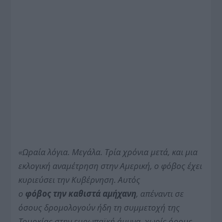
«Ωραία λόγια. Μεγάλα. Τρία χρόνια μετά, και μια
εκλογική αναμέτρηση στην Αμερική,
ο φόβος έχει
κυριεύσει την
Κ
υβέρνηση. Αυτός
ο
φόβος
την
καθιστά αμήχανη
, απέναντι σε
όσους δρομολογούν ήδη τη συμμετοχή της
Τουρκίας στην ευρωπαϊκή άμυνα, χωρίς όρους,