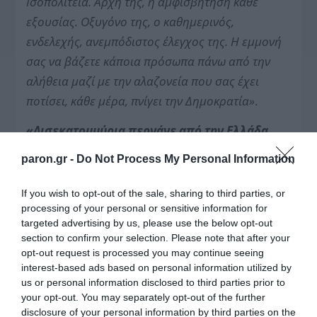
Ισοπολιτεία. Αρχή της, η αμφισβήτηση κάθε
εξουσίας. Οξυγόνο της, ο καθημερινός,
ενδελεχής, ανεμπόδιστος έλεγχος της. Η εμμονή
σας
να βάζετε κάποια πρόσωπα πάνω από την
αλήθεια μαζί με την αλαζονεία που σας έχει
ποτίσει, κάθε μέρα, πνίγει την
Δημοκρατία»
.
«Δισεκατομμύρια περνάνε από την Ελλάδα,
αλλά ο τρόπος που λειτουργεί η χώρα δεν
paron.gr -
Do Not Process My Personal Information
αλλάζει»
If you wish to opt-out of the sale, sharing to third parties, or
Ο Κοινοβουλευτικός Εκπρόσωπος του ΠΑΣΟΚ
processing of your personal or sensitive information for
αναφέρθηκε στην ομιλία του και στα
targeted advertising by us, please use the below opt-out
αυξανόμενα αδιέξοδα σε κοινωνία και
section to confirm your selection. Please note that after your
opt-out request is processed you may continue seeing
οικονομία από την απουσία πραγματικής
interest-based ads based on personal information utilized by
αλλαγής:
«
Ο χρόνος κυλάει,
δισεκατομμύρια
us or personal information disclosed to third parties prior to
περνάνε από τη χώρα,
αλλά ο τρόπος που
your opt-out. You may separately opt-out of the further
disclosure of your personal information by third parties on the