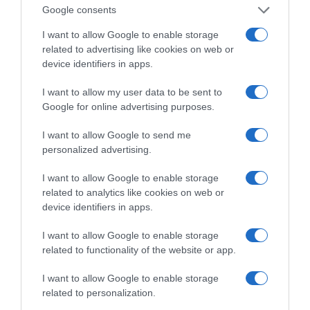
δημοσιονομική πειθαρχία για τους πολλούς,
Google consents
«τους άλλους»
».
I want to allow Google to enable storage
Και ολοκλήρωσε λέγοντας:
«6 χρόνια
related to advertising like cookies on web or
device identifiers in apps.
μετά,
είναι μάταιο να περιμένει κανείς λύσεις
από τη σημερινή Κυβέρνηση. Είναι πια μέρος
I want to allow my user data to be sent to
του προβλήματος. Για πολλά, έγινε πηγή του
Google for online advertising purposes.
προβλήματος
»
I want to allow Google to send me
personalized advertising.
Φωτο: © Γραφείο Τύπου ΠΑΣΟΚ – Κίνημα Αλλαγής
I want to allow Google to enable storage
related to analytics like cookies on web or
Προβληματίζει το κύμα φυγής των
device identifiers in apps.
συνταξιούχων
I want to allow Google to enable storage
Προβληματίζει το κύμα φυγής των
related to functionality of the website or app.
συνταξιούχων
I want to allow Google to enable storage
Προβληματίζει το κύμα φυγής των
related to personalization.
συνταξιούχων