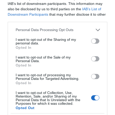
IAB’s list of downstream participants. This information may
also be disclosed by us to third parties on the
IAB’s List of
Downstream Participants
that may further disclose it to other
third parties.
Please note that this website/app uses one or more Google
Personal Data Processing Opt Outs
services and may gather and store information including but
not limited to your visit or usage behaviour. You may click to
I want to opt-out of the Sharing of my
personal data.
grant or deny consent to Google and its third-party tags to
Opted In
use your data for below specified purposes in below Google
consent section.
I want to opt-out of the Sale of my
Personal Data.
Opted In
I want to opt-out of processing my
Personal Data for Targeted Advertising.
Opted In
της Ζωής μας
I want to opt-out of Collection, Use,
Retention, Sale, and/or Sharing of my
Οι άνθρωποι, οι αυθεντικές ιστορίες,
Personal Data that Is Unrelated with the
Purposes for which it was collected.
το ελληνικό καλοκαίρι και ένας
Opted Out
πολιτισμός που μας ενώνει κάθε μέρα.