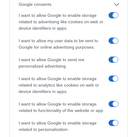
Google consents
ΌΣΑ ΧΡΕΙΆΖΕΣΑΙ
I want to allow Google to enable storage
ΓΙΑ ΤΟ ΚΑΛΟΚΑΊΡΙ ΣΟΥ →
related to advertising like cookies on web or
device identifiers in apps.
ΡΟΗ ΕΙΔΗΣΕΩΝ
I want to allow my user data to be sent to
Google for online advertising purposes.
ΤΟ ΠΑΡΟΝ: Ρυθμιστής ο Αντώνης Σαμαράς – Απειλή
I want to allow Google to send me
για ΝΔ
personalized advertising.
Ιππασία – Η Ελλάδα στο Παγκόσμιο Πρωτάθλημα
I want to allow Google to enable storage
Ιππασίας!
related to analytics like cookies on web or
Ανακοίνωση της Ελληνικής Αριστερής Συμπαράταξης:
device identifiers in apps.
Οι «άριστοι» τελευταίοι των τελευταίων
I want to allow Google to enable storage
Ελληνικός Ερυθρός Σταυρός: Τι πρέπει να περιέχει
related to functionality of the website or app.
ένα φαρμακείο διακοπών
I want to allow Google to enable storage
ΙΟΣ ΔΥΤΙΚΟΥ ΝΕΙΛΟΥ: ΣΥΝΑΓΕΡΜΟΣ ΑΠΟ ΤΟΝ ΙΣΑ ΓΙΑ
related to personalization.
ΤΗΝ ΑΤΤΙΚΗ