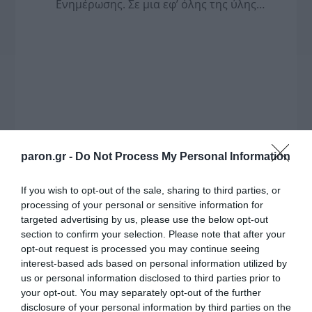
Ενημέρωσης. Σε μια εφ’ όλης της ύλης
συνέντευξη στον Βασίλη Κουφόπουλο, αναλύει
το χρονοδιάγραμμα για τις περιφερειακές και
ραδιοφωνικές άδειες, το πακέτο στήριξης των 80
εκατομμυρίων ευρώ για τον Τύπο, αλλά και την
πρωτοβουλία για την άρση της ανωνυμίας στο
διαδίκτυο.
paron.gr -
Do Not Process My Personal Information
If you wish to opt-out of the sale, sharing to third parties, or
processing of your personal or sensitive information for
targeted advertising by us, please use the below opt-out
section to confirm your selection. Please note that after your
opt-out request is processed you may continue seeing
interest-based ads based on personal information utilized by
us or personal information disclosed to third parties prior to
your opt-out. You may separately opt-out of the further
Η ΣΤΗΛΗ ΜΑΣ
disclosure of your personal information by third parties on the