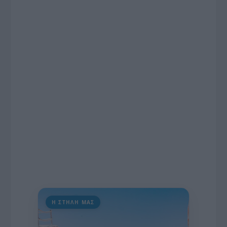
συνέντευξη στον Βασίλη Κουφόπουλο, αναλύει
το χρονοδιάγραμμα για τις περιφερειακές και
ραδιοφωνικές άδειες, το πακέτο στήριξης των 80
εκατομμυρίων ευρώ για τον Τύπο, αλλά και την
πρωτοβουλία για την άρση της ανωνυμίας στο
διαδίκτυο.
Η ΣΤΗΛΗ ΜΑΣ