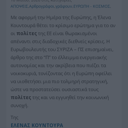
ΑΠΟΨΕΙΣ
,
Αρθρογράφοι
,
γράφουν
,
ΕΥΡΩΠΗ - ΚΟΣΜΟΣ
,
Με αφορμή την Ημέρα της Ευρώπης,
η Έλενα
Κουντουρά θέτει το κρίσιμο ερώτημα για το αν
οι
πολίτες
της ΕΕ είναι θωρακισμένοι
απέναντι στις διαδοχικές διεθνείς κρίσεις.
Η
Ευρωβουλευτής του ΣΥΡΙΖΑ – ΠΣ επισημαίνει,
άρθρο της στο “Π” το έλλειμμα ενεργειακής
αυτονομίας και την ακρίβεια που πιέζει τα
νοικοκυριά,
τονίζοντας ότι η Ευρώπη οφείλει
να υιοθετήσει μια πιο τολμηρή στρατηγική,
ώστε να προστατεύσει ουσιαστικά τους
πολίτες
της και να εγγυηθεί την κοινωνική
συνοχή.
Της
ΕΛΕΝΑΣ ΚΟΥΝΤΟΥΡΑ