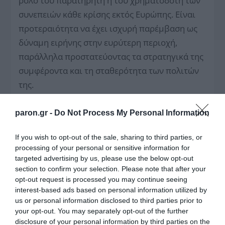
ρόλο του παρατηρητή ή του χρηματοδότη των
συνεπειών κάθε κρίσης εκτός Ευρώπης. Είναι
προτεραιότητα να έχει ισχυρή παρέμβαση ως
δύναμη ειρήνης στην ευρύτερη περιοχή,
παράλληλα προστατεύοντας τα στρατηγικά της
συμφέροντα και τη σταθερότητα των πολιτών
της.
Άμεσα πρέπει να λάβει στοχευμένα κοινωνικά
paron.gr -
Do Not Process My Personal Information
μέτρα, για μεγαλύτερη προστασία από την
ακρίβεια, κανόνες στην αγορά, απέναντι σε
If you wish to opt-out of the sale, sharing to third parties, or
ανεξέλεγκτες χρεώσεις, αντιμετώπιση της
processing of your personal or sensitive information for
targeted advertising by us, please use the below opt-out
ενεργειακής φτώχειας, εξασφάλιση οικονομικά
section to confirm your selection. Please note that after your
προσιτής στέγης.
opt-out request is processed you may continue seeing
interest-based ads based on personal information utilized by
Οφείλει ακόμη να επενδύει στην ίδια την
us or personal information disclosed to third parties prior to
κοινωνία. Να εγγυάται αξιοπρεπείς μισθούς,
your opt-out. You may separately opt-out of the further
disclosure of your personal information by third parties on the