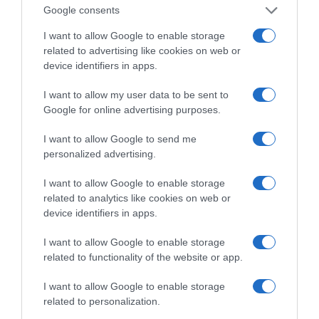
μια Ευρώπη πιο δίκαιη και αυτάρκη, που να
Google consents
δημιουργεί ευημερία, να παρέχει σταθερότητα
I want to allow Google to enable storage
και να προσφέρει ποιότητα ζωής.
related to advertising like cookies on web or
device identifiers in apps.
ΤΟ ΠΑΡΟΝ
I want to allow my user data to be sent to
Google for online advertising purposes.
I want to allow Google to send me
personalized advertising.
I want to allow Google to enable storage
Β. Ζωγράφος: Το
related to analytics like cookies on web or
ελληνικό ψηφιακό
device identifiers in apps.
Χρ. Τσιλώνης: Συνεχής
κράτος και η θεσμική
αγώνας μέχρι τη
ανεπάρκεια της
I want to allow Google to enable storage
δικαίωση
πρόληψης των
δασικών πυρκαγιών
related to functionality of the website or app.
I want to allow Google to enable storage
related to personalization.