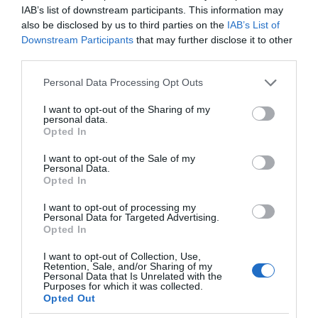
ισχυρά δημόσια συστήματα υγείας και
IAB’s list of downstream participants. This information may
παιδείας και πραγματική προστασία της
also be disclosed by us to third parties on the
IAB’s List of
εργασίας.
Downstream Participants
that may further disclose it to other
third parties.
Όλα αυτά πρέπει να αποτυπωθούν
Please note that this website/app uses one or more Google
Personal Data Processing Opt Outs
συγκεκριμένα, όχι μόνο σε πολιτικές, αλλά και
services and may gather and store information including but
στον προϋπολογισμό της Ευρωπαϊκής Ένωσης
not limited to your visit or usage behaviour. You may click to
I want to opt-out of the Sharing of my
personal data.
grant or deny consent to Google and its third-party tags to
για τα επόμενα χρόνια.
Opted In
use your data for below specified purposes in below Google
consent section.
Η Ημέρα της Ευρώπης (9 Μαΐου) μας
I want to opt-out of the Sale of my
Personal Data.
υπενθυμίζει κάθε χρόνο ότι, για να έχουμε ένα
Opted In
καλύτερο μέλλον και για να μας βρουν πιο
I want to opt-out of processing my
ισχυρούς και έτοιμους οι επόμενες κρίσεις που
Personal Data for Targeted Advertising.
Opted In
θα έρθουν, χρειαζόμαστε μεγαλύτερη ενότητα,
I want to opt-out of Collection, Use,
οικονομική ανθεκτικότητα και κοινωνική
Retention, Sale, and/or Sharing of my
Personal Data that Is Unrelated with the
συνοχή.
Purposes for which it was collected.
Opted Out
Στο Ευρωπαϊκό Κοινοβούλιο αγωνίζομαι για