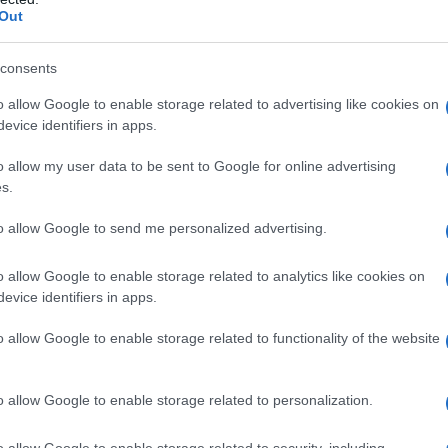
ΡΟ
Out
α τον Κυριάκο Μητσοτάκη ψήφος των Ελλήνων θα αφορά τη…
Το 
consents
ίας όσον αφορά τα εθνικά θέματα και τη θέση της χώρας στον
Ε. 
 διαρκώς και ραγδαία. Είναι η λεγόμενη «φιλοσοφία ΕΛΙΑΜΕΠ»,
να 
o allow Google to enable storage related to advertising like cookies on
 Αντώνη Σαμαρά στη φιλοδοξία και στον σχεδιασμό του να
evice identifiers in apps.
νομου πολιτικού κόμματος, που αναπόφευκτα θα επηρεάσει
ΤΟ 
ίας του Κυριάκου Μητσοτάκη στις κάλπες.
ΝΔ
o allow my user data to be sent to Google for online advertising
υνθετικά, στη διαμόρφωση ενός καινούριου εθνικού τοπίου στον
Ιπ
s.
Ιππ
to allow Google to send me personalized advertising.
Ανα
«άρ
o allow Google to enable storage related to analytics like cookies on
Ελλ
evice identifiers in apps.
φα
o allow Google to enable storage related to functionality of the website
o allow Google to enable storage related to personalization.
o allow Google to enable storage related to security, including