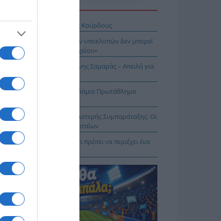
Η ΕΙΔΗΣΕΩΝ
σχέδιο του Ισραήλ για τους Κούρδους
Λιακούλη: «Το σκάνδαλο των υποκλοπών δεν μπορεί
μείνει στο σκοτάδι ενός αρχείου»
ΠΑΡΟΝ: Ρυθμιστής ο Αντώνης Σαμαράς – Απειλή για
πασία – Η Ελλάδα στο Παγκόσμιο Πρωτάθλημα
ασίας!
κοίνωση της Ελληνικής Αριστερής Συμπαράταξης: Οι
ιστοι» τελευταίοι των τελευταίων
ηνικός Ερυθρός Σταυρός: Τι πρέπει να περιέχει ένα
ρμακείο διακοπών