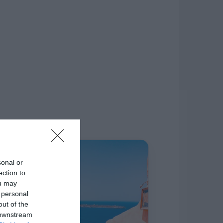
δίκτυο.
Η ΣΤΗΛΗ ΜΑΣ
sonal or
ection to
ou may
 personal
out of the
 downstream