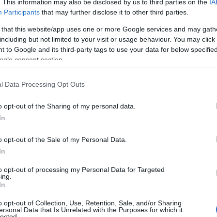
 προσωπικά τον Κυριάκο Μητσοτάκη και δευτερευόντως τη Νέα
. This information may also be disclosed by us to third parties on the
IA
α ΜΜΕ, που αποδεικνύονται πρόθυμοι… αφηγητές non papers.
Participants
that may further disclose it to other third parties.
ογάν, ο Ερντογάν που… ηττάται από τον Κυριάκο Μητσοτάκη
 that this website/app uses one or more Google services and may gath
including but not limited to your visit or usage behaviour. You may click 
 to Google and its third-party tags to use your data for below specifi
ogle consent section.
l Data Processing Opt Outs
o opt-out of the Sharing of my personal data.
In
o opt-out of the Sale of my Personal Data.
In
to opt-out of processing my Personal Data for Targeted
ing.
In
 τον Κυριάκο Μητσοτάκη ψήφος των Ελλήνων θα αφορά την
 που συγκεντρώθηκε γύρω από τη διακυβέρνησή του. Με την…
o opt-out of Collection, Use, Retention, Sale, and/or Sharing
οβέσι από ενσωματωμένους πρόθυμους εντός συνόρων να της
ersonal Data that Is Unrelated with the Purposes for which it
ελληνικής κοινωνίας, η οποία απαιτεί κάθαρση για τα σκάνδαλα
lected.