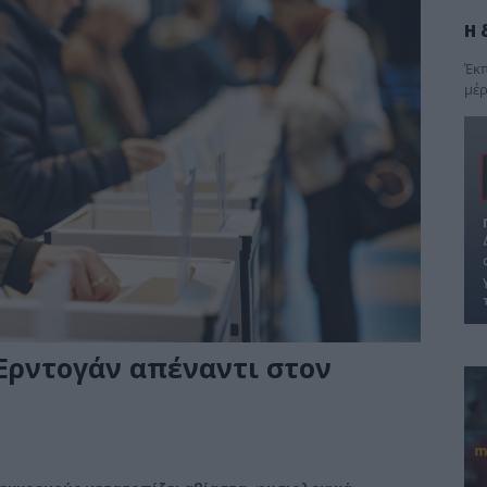
Η 
Έκπ
μέρ
Ερντογάν απέναντι στον