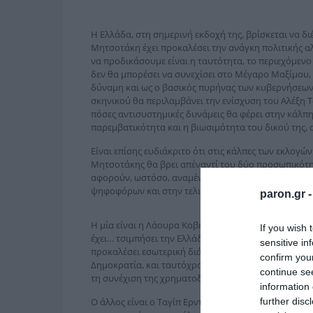
Η Ελλάδα, στη σημερινή εκδοχή της, βρίσκεται να δ
Μητσοτάκη έχει προκαλέσει την ανάγκη πολιτικής α
να προδικάσουμε είναι η ταυτότητα, το περιεχόμεν
δεν θα μπορέσει να συνεχίσει στο Μέγαρο Μαξίμου, 
δύναμη και ως ο βασικός πυρήνας των κυβερνήσεων
σκηνικού θα περιλαμβάνει την ενίσχυση του Αλέξη Τ
πόσες αντισυστημικές δυνάμεις θα φέρει στην κάλπ
παρεμβατικότητα και η βιωσιμότητα του δικού της, 
Είναι επίσης ευδιάκριτο ότι στις κάλπες των εκλογ
Μητσοτάκης θα βρει απέναντί του δύο προσωπικότη
αφορούν, ωστόσο, αναμένεται να διαδραματίσουν κ
ψηφοφόρων και στην τελική απόφασή τους για το π
paron.gr 
Η μία είναι η Λάουρα Κοβέσι. Η ρουμάνα νομικός, η
If you wish 
έχει… τσιμπήσει την Ελλάδα της εποχής Μητσοτάκη 
sensitive in
προκαλέσει εσωτερική διάσπαση και αποσταθεροποίη
confirm you
Δημοκρατία, και ταυτόχρονα έχει αμαυρώσει την εικό
continue se
τη συνέχιση της χρηματοδότησης από το Ταμείο Αν
information 
further disc
Ο άλλος είναι ο Ταγίπ Ερντογάν. Ο τούρκος Πρόεδρο