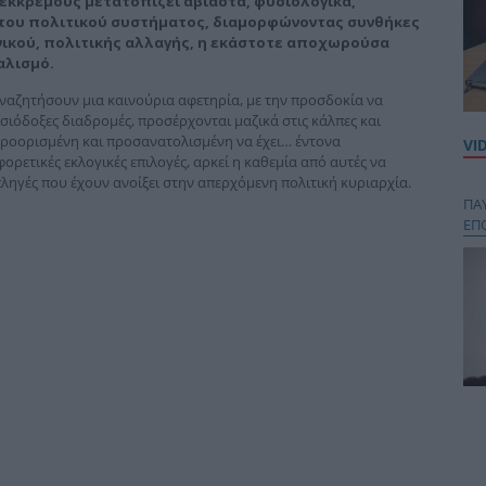
 εκκρεμούς μετατοπίζει αβίαστα, φυσιολογικά,
 του πολιτικού συστήματος, διαμορφώνοντας συνθήκες
ικού, πολιτικής αλλαγής, η εκάστοτε α­ποχωρούσα
αλισμό.
αναζητήσουν μια καινούρια αφετηρία, με την προσδοκία να
ισιόδοξες διαδρομές, προσέρχονται μαζικά στις κάλπες και
προορισμένη και προσανατολισμένη να έχει… έντονα
VI
ορετικές εκλογικές επιλογές, αρκεί η καθεμία από αυτές να
πληγές που έχουν ανοίξει στην απερχόμενη πολιτική κυριαρχία.
ΠΑ
ΕΠ
Κου
περ
στή
και