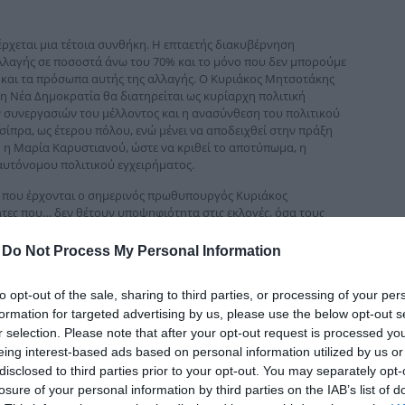
δια
ιέρχεται μια τέτοια συνθήκη. Η επταετής διακυβέρνηση
λλαγής σε ποσοστά άνω του 70% και το μόνο που δεν μπορούμε
ο και τα πρόσωπα αυτής της αλλαγής. Ο Κυριάκος Μητσοτάκης
η Νέα Δημοκρατία θα διατηρείται ως κυρίαρχη πολιτική
 συνεργασιών του μέλλοντος και η ανασύνθεση του πολιτικού
σίπρα, ως έτερου πόλου, ενώ μένει να αποδειχθεί στην πράξη
η η Μαρία Καρυστιανού, ώστε να κριθεί το αποτύπωμα, η
αυτόνομου πολιτικού εγχειρήματος.
ών που έρχονται ο σημερινός πρωθυπουργός Κυριάκος
τες που… δεν θέτουν υποψηφιότητα στις εκλογές, όσα τους
αθοριστικό και κομβικό ρόλο στην ψυχολογία των ελλήνων
ώς θα συμπεριφερθούν στην κάλπη.
-
Do Not Process My Personal Information
 οποία ηγήθηκε αυτά τα χρόνια της Ευρωπαϊκής Εισαγγελίας,
to opt-out of the sale, sharing to third parties, or processing of your per
ως… λημέρι διαφθοράς και σκανδάλων. Επιπλέον, έχει
formation for targeted advertising by us, please use the below opt-out s
ση στο πολιτικό σύστημα, και πιο συγκεκριμένα στη Νέα
r selection. Please note that after your opt-out request is processed y
να και τη διεθνή φήμη της Ελλάδας, με επιζήμιες συνέπειες για
eing interest-based ads based on personal information utilized by us or
άκαμψης αλλά και για την προσέλκυση επενδύσεων.
disclosed to third parties prior to your opt-out. You may separately opt-
losure of your personal information by third parties on the IAB’s list of
ς αποτελεί προσφιλή στόχο για τη λεγόμενη «φρουρά», τους