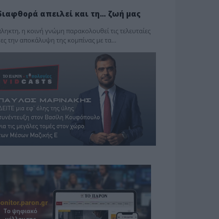
διαφθορά απειλεί και τη… ζωή μας
ληκτη, η κοινή γνώμη παρακολουθεί τις τελευταίες
ες την αποκάλυψη της κο­μπίνας με τα…