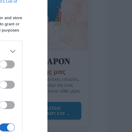
B’s List of
er and store
to grant or
ed purposes
της Ζωής μας
Οι άνθρωποι, οι αυθεντικές ιστορίες,
το ελληνικό καλοκαίρι και ένας
πολιτισμός που μας ενώνει κάθε μέρα.
ΌΣΑ ΧΡΕΙΆΖΕΣΑΙ
ΓΙΑ ΤΟ ΚΑΛΟΚΑΊΡΙ ΣΟΥ →