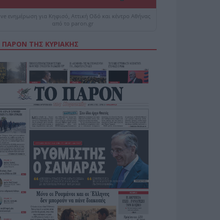
ive ενημέρωση για Κηφισό, Αττική Οδό και κέντρο Αθήνας
από το paron.gr
 ΠΑΡΟΝ ΤΗΣ ΚΥΡΙΑΚΗΣ