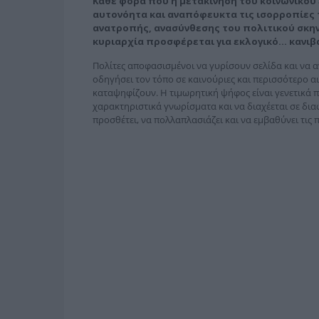
Κάθε φορά που η μετακίνηση του κοινωνικού
αυτονόητα και αναπόφευκτα τις ισορροπίες
ανατροπής, ανασύνθεσης του πολιτικού σκην
κυριαρχία προσφέρεται για εκλογικό… κανιβ
Πολίτες αποφασισμένοι να γυρίσουν σελίδα και να 
οδηγήσει τον τόπο σε καινούριες και περισσότερο α
καταψηφίζουν. Η τιμωρητική ψήφος είναι γενετικά 
χαρακτηριστικά γνωρίσματα και να διαχέεται σε διαφ
προσθέτει, να πολλαπλασιάζει και να εμβαθύνει τις 