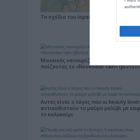
authenti
Το σχέδιο του Ισραήλ για τους Κούρδου
Μουσικός νανουρίζει λιοντάρια
παίζοντας το «November rain» (βίντεο)
Αυτός είναι ο λόγος που οι beauty lover
αντικαθιστούν το μαύρο μολύβι με κα
το καλοκαίρι