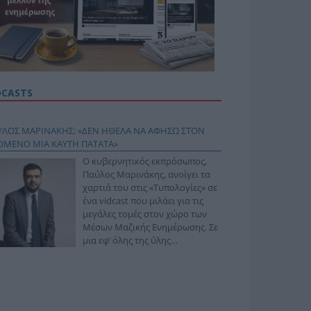
DCASTS
ΥΛΟΣ ΜΑΡΙΝΑΚΗΣ: «ΔΕΝ ΗΘΕΛΑ ΝΑ ΑΦΗΣΩ ΣΤΟΝ
ΟΜΕΝΟ ΜΙΑ ΚΑΥΤΗ ΠΑΤΑΤΑ»
Ο κυβερνητικός εκπρόσωπος,
Παύλος Μαρινάκης, ανοίγει τα
χαρτιά του στις «Τυπολογίες» σε
ένα vidcast που μιλάει για τις
μεγάλες τομές στον χώρο των
Μέσων Μαζικής Ενημέρωσης. Σε
μια εφ’ όλης της ύλης
συνέντευξη στον Βασίλη
φόπουλο, αναλύει το χρονοδιάγραμμα για τις
ιφερειακές και ραδιοφωνικές άδειες, το πακέτο
ριξης των 80 εκατομμυρίων ευρώ για τον Τύπο, αλλά
 την πρωτοβουλία για την άρση της ανωνυμίας στο