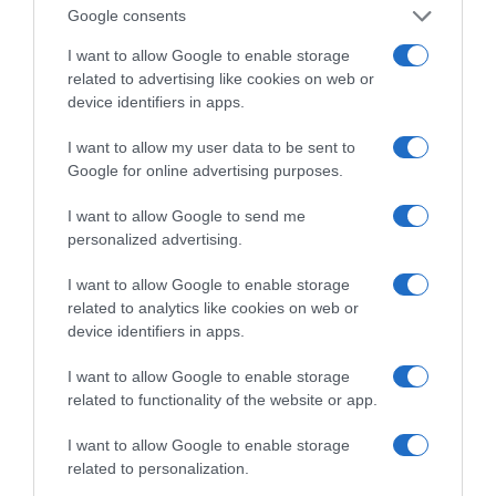
Google consents
ΧΕΙΜΩΝΑΝΘΟΣ
(μυθοπλασία)
I want to allow Google to enable storage
Σενάριο: ΚΑΛΛΙΑ ΠΑΠΑΔΑΚΗ, ΕΛΕΝΗ
related to advertising like cookies on web or
device identifiers in apps.
ΑΛΕΞΑΝΔΡΑΚΗ
Σκηνοθεσία: ΕΛΕΝΗ ΑΛΕΞΑΝΔΡΑΚΗ
I want to allow my user data to be sent to
Παραγωγή: ΕΛΕΝΗ ΑΛΕΞΑΝΔΡΑΚΗ
Google for online advertising purposes.
ΜΟΝΟΠΡΟΣΩΠΗ Ι.Κ.Ε. – “POMEGRANATE
I want to allow Google to send me
FILMS 2”
personalized advertising.
Ποσό: 7.222,80€
I want to allow Google to enable storage
related to analytics like cookies on web or
device identifiers in apps.
I want to allow Google to enable storage
related to functionality of the website or app.
I want to allow Google to enable storage
Οι αγώνες του ΠΑΟΚ
related to personalization.
στον 3ο προκριματικό