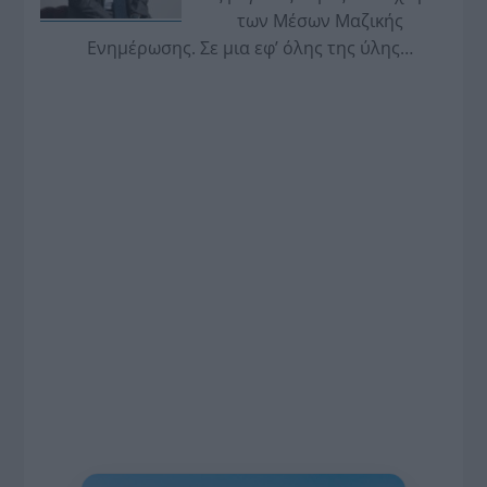
των Μέσων Μαζικής
Ενημέρωσης. Σε μια εφ’ όλης της ύλης
συνέντευξη στον Βασίλη Κουφόπουλο, αναλύει
το χρονοδιάγραμμα για τις περιφερειακές και
ραδιοφωνικές άδειες, το πακέτο στήριξης των 80
εκατομμυρίων ευρώ για τον Τύπο, αλλά και την
πρωτοβουλία για την άρση της ανωνυμίας στο
διαδίκτυο.