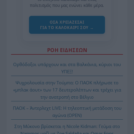
πολιτισμός που μας ενώνει κάθε μέρα.
ΌΣΑ ΧΡΕΙΆΖΕΣΑΙ
ΓΙΑ ΤΟ ΚΑΛΟΚΑΊΡΙ ΣΟΥ →
ΡΟΗ ΕΙΔΗΣΕΩΝ
Ορθόδοξοι υπάρχουν και στα Βαλκάνια, κύριοι του
ΥΠΕΞ!
Ψυχρολουσία στην Τούμπα: Ο ΠΑΟΚ πλήρωσε το
«μπλακ άουτ» των 17 δευτερολέπτων και τρέχει για
την ανατροπή στο Βέλγιο
ΠΑΟΚ – Άντερλεχτ LIVE: Η τηλεοπτική μετάδοση του
αγώνα (OPEN)
Στη Μύκονο βρίσκεται η Nicole Kidman: Γεύμα στο
Nammos μαζί με Zoe Saldaña και Omar Epps