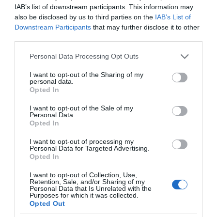
IAB’s list of downstream participants. This information may
also be disclosed by us to third parties on the
IAB’s List of
Σενάριο – Σκηνοθεσία: ΧΕΙΡΑΝΑΓΝΩΣΤΑΚΗ
Downstream Participants
that may further disclose it to other
ΧΡΙΣΤΙΑΝΑ
third parties.
Παραγωγή: ΧΕΙΡΑΝΑΓΝΩΣΤΑΚΗ ΧΡΙΣΤΙΑΝΑ
Please note that this website/app uses one or more Google
Personal Data Processing Opt Outs
“TARTARUGA FILMS”
services and may gather and store information including but
Ποσό: 4.815,20€
not limited to your visit or usage behaviour. You may click to
I want to opt-out of the Sharing of my
personal data.
grant or deny consent to Google and its third-party tags to
Opted In
Η ΣΤΕΓΗ ΤΟΥ ΣΠΙΤΙΟΥ ΕΙΝΑΙ ΚΟΚΚΙΝΗ
use your data for below specified purposes in below Google
consent section.
(μυθοπλασία)
I want to opt-out of the Sale of my
Personal Data.
Opted In
Σενάριο – Σκηνοθεσία: ΚΩΝΣΤΑΝΤΙΝΟΣ
ΧΑΡΑΜΟΥΝΤΑΝΗΣ
I want to opt-out of processing my
Personal Data for Targeted Advertising.
Ποσό: 6.019€
Opted In
ΦΙΛΟΚΤΗΤΗΣ
(μυθοπλασία)
I want to opt-out of Collection, Use,
Retention, Sale, and/or Sharing of my
Personal Data that Is Unrelated with the
Σενάριο – Σκηνοθεσία: ΧΑΡΗΣ ΛΑΓΚΟΥΣΗΣ
Purposes for which it was collected.
Opted Out
Ποσό: 6.019€