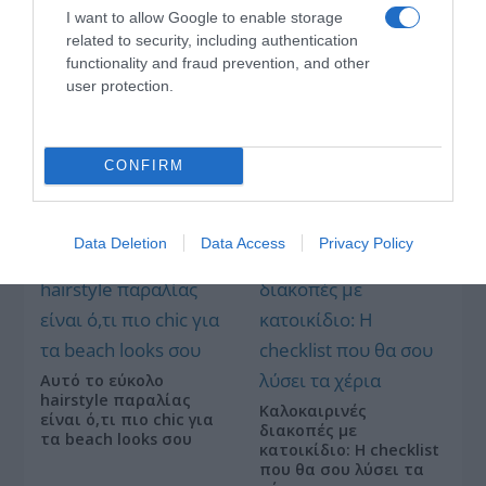
Επιδότηση 528.000
γύρο του Europa
I want to allow Google to enable storage
ευρώ για τα
League είναι στο OPEN
related to security, including authentication
«Φαντάσματα» στο
Star
functionality and fraud prevention, and other
user protection.
CONFIRM
Το viral trick της Gen Z που δίνει ακαταμάχητο
σχήμα στα oversized σου
Data Deletion
Data Access
Privacy Policy
Αυτό το εύκολο
hairstyle παραλίας
Καλοκαιρινές
είναι ό,τι πιο chic για
διακοπές με
τα beach looks σου
κατοικίδιο: Η checklist
που θα σου λύσει τα