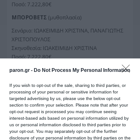
Ποσό: 7.222,80€
ΜΠΟΡΟΒΕΤΣ
(μυθοπλασία)
Σενάριο: ΙΩΑΚΕΙΜΙΔΗ ΧΡΙΣΤΙΝΑ, ΠΑΝΑΓΙΩΤΗΣ
ΧΡΙΣΤΟΠΟΥΛΟΣ
Σκηνοθεσία: ΙΩΑΚΕΙΜΙΔΗ ΧΡΙΣΤΙΝΑ
Ποσό: 7.222,80€
ΞΕΝΟΔΟΧΕΙΟ ΟΜΟΝΟΙΑ
(ντοκιμαντέρ)
paron.gr -
Do Not Process My Personal Information
Σενάριο – Σκηνοθεσία: ΚΩΝΣΤΑΝΤΖΑ ΚΑΨΑΛΗ
If you wish to opt-out of the sale, sharing to third parties, or
Ποσό: 4.815,20€
processing of your personal or sensitive information for
targeted advertising by us, please use the below opt-out
ΠΑΓΟΣ
(μυθοπλασία)
section to confirm your selection. Please note that after your
opt-out request is processed you may continue seeing
Σενάριο: ΚΩΝΣΤΑΝΤΙΝΟΣ ΧΑΤΖΗΝΙΚΟΛΑΟΥ
interest-based ads based on personal information utilized by
us or personal information disclosed to third parties prior to
Ποσό: 6.019€
your opt-out. You may separately opt-out of the further
disclosure of your personal information by third parties on the
ΣΗΜΕΙΟ Α
(ντοκιμαντέρ)