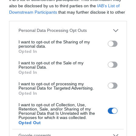
also be disclosed by us to third parties on the
IAB’s List of
Downstream Participants
that may further disclose it to other
third parties.
Please note that this website/app uses one or more Google
Personal Data Processing Opt Outs
services and may gather and store information including but
not limited to your visit or usage behaviour. You may click to
I want to opt-out of the Sharing of my
personal data.
grant or deny consent to Google and its third-party tags to
Opted In
use your data for below specified purposes in below Google
consent section.
I want to opt-out of the Sale of my
Personal Data.
Opted In
I want to opt-out of processing my
Personal Data for Targeted Advertising.
Opted In
I want to opt-out of Collection, Use,
Retention, Sale, and/or Sharing of my
Personal Data that Is Unrelated with the
Purposes for which it was collected.
Opted Out
Google consents