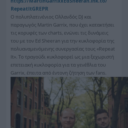
https://
MartinGarrixxEdSheeran.lnk.to/
RepeatItGREPR
Ο πολυπλατινένιος Ολλανδός DJ και
παραγωγός Martin Garrix, που έχει κατακτήσει
τις κορυφές των charts, ενώνει τις δυνάμεις
του με τον Ed Sheeran για την κυκλοφορία της
πολυαναμενόμενης συνεργασίας τους «Repeat
It». Το τραγούδι κυκλοφορεί ως μια ξεχωριστή
επετειακή κυκλοφορία για τα γενέθλια του
Garrix, έπειτα από έντονη ζήτηση των fans.