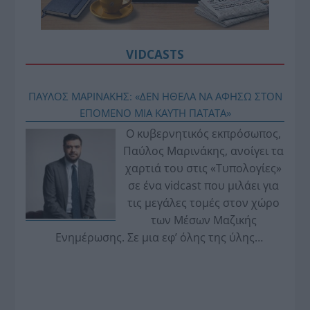
VIDCASTS
ΠΑΥΛΟΣ ΜΑΡΙΝΑΚΗΣ: «ΔΕΝ ΗΘΕΛΑ ΝΑ ΑΦΗΣΩ ΣΤΟΝ
ΕΠΟΜΕΝΟ ΜΙΑ ΚΑΥΤΗ ΠΑΤΑΤΑ»
Ο κυβερνητικός εκπρόσωπος,
Παύλος Μαρινάκης, ανοίγει τα
χαρτιά του στις «Τυπολογίες»
σε ένα vidcast που μιλάει για
τις μεγάλες τομές στον χώρο
των Μέσων Μαζικής
Ενημέρωσης. Σε μια εφ’ όλης της ύλης
συνέντευξη στον Βασίλη Κουφόπουλο, αναλύει
το χρονοδιάγραμμα για τις περιφερειακές και
ραδιοφωνικές άδειες, το πακέτο στήριξης των 80
εκατομμυρίων ευρώ για τον Τύπο, αλλά και την