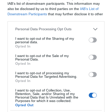
χαρτιά του στις «Τυπολογίες»
IAB’s list of downstream participants. This information may
σε ένα vidcast που μιλάει για
also be disclosed by us to third parties on the
IAB’s List of
Downstream Participants
that may further disclose it to other
τις μεγάλες τομές στον χώρο
third parties.
των Μέσων Μαζικής
Ενημέρωσης. Σε μια εφ’ όλης της ύλης
Please note that this website/app uses one or more Google
Personal Data Processing Opt Outs
services and may gather and store information including but
συνέντευξη στον Βασίλη Κουφόπουλο, αναλύει
not limited to your visit or usage behaviour. You may click to
I want to opt-out of the Sharing of my
το χρονοδιάγραμμα για τις περιφερειακές και
personal data.
grant or deny consent to Google and its third-party tags to
ραδιοφωνικές άδειες, το πακέτο στήριξης των 80
Opted In
use your data for below specified purposes in below Google
εκατομμυρίων ευρώ για τον Τύπο, αλλά και την
consent section.
I want to opt-out of the Sale of my
πρωτοβουλία για την άρση της ανωνυμίας στο
Personal Data.
Opted In
διαδίκτυο.
I want to opt-out of processing my
Personal Data for Targeted Advertising.
Opted In
I want to opt-out of Collection, Use,
Retention, Sale, and/or Sharing of my
Personal Data that Is Unrelated with the
Purposes for which it was collected.
Opted Out