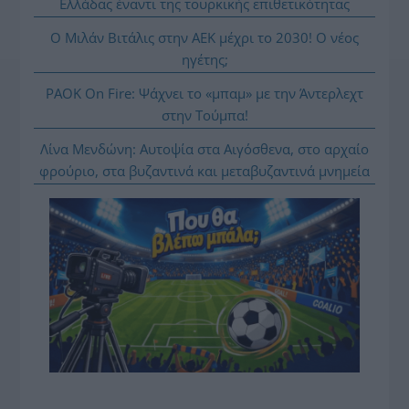
Ελλάδας έναντι της τουρκικής επιθετικότητας
Ο Μιλάν Βιτάλις στην ΑΕΚ μέχρι το 2030! Ο νέος
ηγέτης;
PAOK On Fire: Ψάχνει το «μπαμ» με την Άντερλεχτ
στην Τούμπα!
Λίνα Μενδώνη: Αυτοψία στα Αιγόσθενα, στο αρχαίο
φρούριο, στα βυζαντινά και μεταβυζαντινά μνημεία