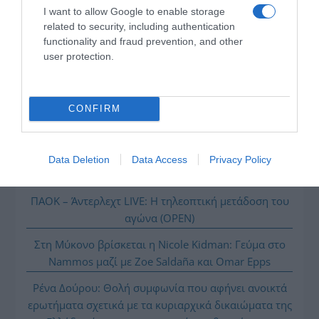
της Ζωής μας
I want to allow Google to enable storage
related to security, including authentication
Οι άνθρωποι, οι αυθεντικές ιστορίες,
functionality and fraud prevention, and other
το ελληνικό καλοκαίρι και ένας
user protection.
πολιτισμός που μας ενώνει κάθε μέρα.
ΌΣΑ ΧΡΕΙΆΖΕΣΑΙ
CONFIRM
ΓΙΑ ΤΟ ΚΑΛΟΚΑΊΡΙ ΣΟΥ →
Data Deletion
Data Access
Privacy Policy
ΡΟΗ ΕΙΔΗΣΕΩΝ
ΠΑΟΚ – Άντερλεχτ LIVE: Η τηλεοπτική μετάδοση του
αγώνα (OPEN)
Στη Μύκονο βρίσκεται η Nicole Kidman: Γεύμα στο
Nammos μαζί με Zoe Saldaña και Omar Epps
Ρένα Δούρου: Θολή συμφωνία που αφήνει ανοικτά
ερωτήματα σχετικά με τα κυριαρχικά δικαιώματα της