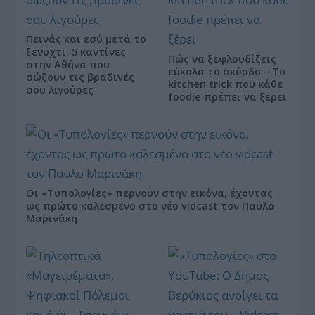
Πεινάς και εσύ μετά το
ξενύχτι; 5 καντίνες
Πώς να ξεφλουδίζεις
στην Αθήνα που
εύκολα το σκόρδο – Το
σώζουν τις βραδινές
kitchen trick που κάθε
σου λιγούρες
foodie πρέπει να ξέρει
Οι «Τυπολογίες» περνούν στην εικόνα, έχοντας
ως πρώτο καλεσμένο στο νέο vidcast τον Παύλο
Μαρινάκη