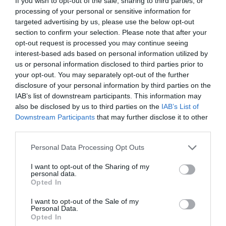
If you wish to opt-out of the sale, sharing to third parties, or
processing of your personal or sensitive information for
targeted advertising by us, please use the below opt-out
section to confirm your selection. Please note that after your
opt-out request is processed you may continue seeing
interest-based ads based on personal information utilized by
us or personal information disclosed to third parties prior to
your opt-out. You may separately opt-out of the further
ΔΕΙΤΕ ΤΗΝ ΚΙΝΗΣΗ ΣΤΟΥΣ ΔΡΌΜΟΥΣ
disclosure of your personal information by third parties on the
IAB’s list of downstream participants. This information may
also be disclosed by us to third parties on the
IAB’s List of
Κίνηση Τώρα: Live Χάρτης Αθήνας
Downstream Participants
that may further disclose it to other
third parties.
Please note that this website/app uses one or more Google
Personal Data Processing Opt Outs
services and may gather and store information including but
not limited to your visit or usage behaviour. You may click to
I want to opt-out of the Sharing of my
personal data.
grant or deny consent to Google and its third-party tags to
Opted In
use your data for below specified purposes in below Google
consent section.
I want to opt-out of the Sale of my
Personal Data.
Opted In