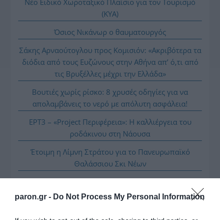
Νέο Ειδικό Χωροταξικό Πλαίσιο για τον Τουρισμό
(ΚΥΑ)
Όσιος Νικάνωρ ο θαυματουργός
Σάκης Αρναούτογλου προς Κομισιόν: «Ακριβότερα τα
διόδια από τους Ευζώνους στην Αθήνα απ’ ό,τι από
τις Βρυξέλλες μέχρι την Ελλάδα»
Βουτιές χωρίς ρίσκο: 8 χρυσές οδηγίες για να
απολαμβάνεις το νερό με απόλυτη ασφάλεια!
ΕΡΤ3 – «Project Περιφέρεια»: Η καλλιέργεια του
ροδάκινου στη Νάουσα
Έτοιμη η Λίμνη Στράτου για το Πανευρωπαϊκό
Θαλάσσιου Σκι Νέων
paron.gr -
Do Not Process My Personal Information