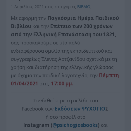
1 Απριλίου, 2021
στις κατηγορίες
BIBΛIO
,
Με αφορμή την
Παγκόσμια Ημέρα Παιδικού
Βιβλίου
και την
Επέτειο των 200 χρόνων
από την Ελληνική Επανάσταση του 1821,
σας προσκαλούμε σε μία πολύ
ενδιαφέρουσα
ομιλία της εκπαιδευτικού και
συγγραφέως
Έλενας Αρτζανίδου
σχετικά με τη
χρήση και διατήρηση της ελληνικής γλώσσας
με όχημα την παιδική λογοτεχνία, την
Πέμπτη
01/04/2021
στις
17:00 μμ.
Συνδεθείτε με τη σελίδα του
Facebook
των
Εκδόσεων
ΨΥΧΟΓΙΟ
Σ
ή στο προφίλ στο
Instagram
(
@psichogiosbooks
)
και