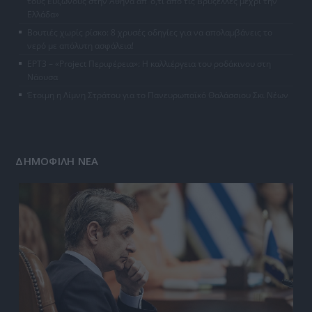
τους Ευζώνους στην Αθήνα απ’ ό,τι από τις Βρυξέλλες μέχρι την
Ελλάδα»
Βουτιές χωρίς ρίσκο: 8 χρυσές οδηγίες για να απολαμβάνεις το
νερό με απόλυτη ασφάλεια!
ΕΡΤ3 – «Project Περιφέρεια»: Η καλλιέργεια του ροδάκινου στη
Νάουσα
Έτοιμη η Λίμνη Στράτου για το Πανευρωπαϊκό Θαλάσσιου Σκι Νέων
ΔΗΜΟΦΙΛΗ ΝΕΑ