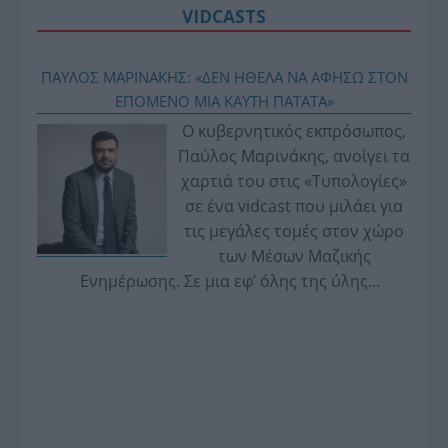
VIDCASTS
ΠΑΥΛΟΣ ΜΑΡΙΝΑΚΗΣ: «ΔΕΝ ΗΘΕΛΑ ΝΑ ΑΦΗΣΩ ΣΤΟΝ
ΕΠΟΜΕΝΟ ΜΙΑ ΚΑΥΤΗ ΠΑΤΑΤΑ»
Ο κυβερνητικός εκπρόσωπος,
Παύλος Μαρινάκης, ανοίγει τα
χαρτιά του στις «Τυπολογίες»
σε ένα vidcast που μιλάει για
τις μεγάλες τομές στον χώρο
των Μέσων Μαζικής
Ενημέρωσης. Σε μια εφ’ όλης της ύλης
συνέντευξη στον Βασίλη Κουφόπουλο, αναλύει
το χρονοδιάγραμμα για τις περιφερειακές και
ραδιοφωνικές άδειες, το πακέτο στήριξης των 80
εκατομμυρίων ευρώ για τον Τύπο, αλλά και την
πρωτοβουλία για την άρση της ανωνυμίας στο
διαδίκτυο.