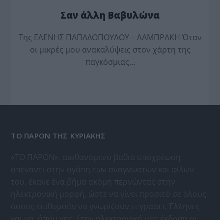
Σαν άλλη Βαβυλώνα
Της ΕΛΕΝΗΣ ΠΑΠΑΔΟΠΟΥΛΟΥ – ΛΑΜΠΡΑΚΗ Όταν
οι μικρές μου ανακαλύψεις στον χάρτη της
παγκόσμιας…
ΤΟ ΠΑΡΟΝ ΤΗΣ ΚΥΡΙΑΚΗΣ
«ΤΟ ΠΑΡΟΝ», αισθανόμενο βαθιά υποχρέωση
απέναντι στην αγάπη των αναγνωστών και φίλων
του, έκανε ένα βήμα ακόμη περνώντας στην
ηλεκτρονική μορφή, ώστε να γίνει προσιτό σε όλους
όσους επιθυμούν να γνωρίζουν τι γράφει, Έλληνες
και μη, όπου γης. Στην ηλεκτρονική μας έκδοση οι