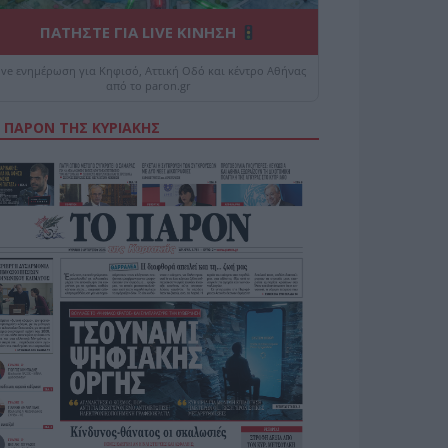
ΠΑΤΗΣΤΕ ΓΙΑ LIVE ΚΙΝΗΣΗ
ive ενημέρωση για Κηφισό, Αττική Οδό και κέντρο Αθήνας
από το paron.gr
 ΠΑΡΟΝ ΤΗΣ ΚΥΡΙΑΚΗΣ