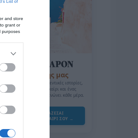
B’s List of
er and store
to grant or
ed purposes
της Ζωής μας
Οι άνθρωποι, οι αυθεντικές ιστορίες,
το ελληνικό καλοκαίρι και ένας
πολιτισμός που μας ενώνει κάθε μέρα.
ΌΣΑ ΧΡΕΙΆΖΕΣΑΙ
ΓΙΑ ΤΟ ΚΑΛΟΚΑΊΡΙ ΣΟΥ →