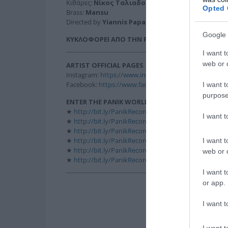
Κιθάρες:
Νίκος Ταλιαδούρος
Opted 
Brass:
Mansu
Directed by
Yiannis Papadakos & Giannis Miche
Google 
ΚΥΚΛΟΦΟΡΕΙ ΑΠΟ ΤΗΝ Panik Records!
I want t
web or d
ARTIST OFFICIAL PAGES
Instagram:
https://www.instagram.com/desp1navand
Facebook:
https://www.facebook.com/Desp1navandi
I want t
purpose
ENTER THE PANIK WORLD
★
http://bit.ly/PanikRecords_Facebook
I want 
★
http://bit.ly/PanikRecords_YouTube
★
http://bit.ly/PanikRecords_Twitter
★
http://bit.ly/PanikRecords_Instagram
I want t
★
http://bit.ly/PanikRecords_GooglePlus
web or d
★
http://bit.ly/PanikRecords_Website
I want t
or app.
I want t
I want t