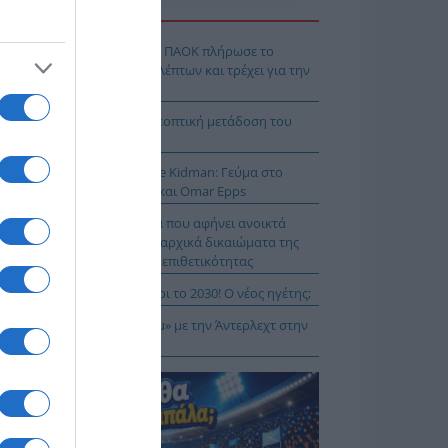
Η ΕΙΔΗΣΕΩΝ
χρολουσία στην Τούμπα: Ο ΠΑΟΚ πλήρωσε το
λακ άουτ» των 17 δευτερολέπτων και τρέχει για την
τροπή στο Βέλγιο
Κ – Άντερλεχτ LIVE: Η τηλεοπτική μετάδοση του
ώνα (OPEN)
 Μύκονο βρίσκεται η Nicole Kidman: Γεύμα στο
mos μαζί με Zoe Saldaña και Omar Epps
α Δούρου: Θολή συμφωνία που αφήνει ανοικτά
τήματα σχετικά με τα κυριαρχικά δικαιώματα της
άδας έναντι της τουρκικής επιθετικότητας
ιλάν Βιτάλις στην ΑΕΚ μέχρι το 2030! Ο νέος ηγέτης;
K On Fire: Ψάχνει το «μπαμ» με την Άντερλεχτ στην
ύμπα!