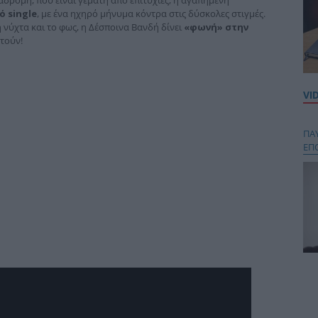
ό single
, με ένα ηχηρό μήνυμα κόντρα στις δύσκολες στιγμές.
η νύχτα και το φως, η Δέσποινα Βανδή δίνει
«φωνή» στην
ατούν!
VI
ΠΑ
ΕΠ
Κου
περ
στή
και