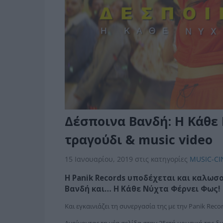
Δέσποινα Βανδή: Η Κάθε
τραγούδι & music video
15 Ιανουαρίου, 2019
στις κατηγορίες
MUSIC-CI
H
Panik Records
υποδέχεται και καλωσορ
Βανδή
και…
Η Κάθε Νύχτα Φέρνει Φως
!
Kαι εγκαινιάζει τη συνεργασία της με την Panik Reco
Ανοίγοντας τη νέα σελίδα στην 25ετή μουσική της δι