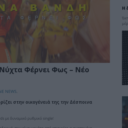
Η 
Έκπ
μέρ
 Νύχτα Φέρνει Φως – Νέο
NE NEWS
,
ίζει στην οικογένειά της την
Δέσποινα
rds με δυναμικό ρυθμικό single!
αδρομή, που είναι γεμάτη από επιτυχίες, η αγαπημένη