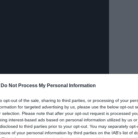
δια
-
Do Not Process My Personal Information
ισπανικού mega hit «Todos Los Dias Sale El Sol»
, του
to opt-out of the sale, sharing to third parties, or processing of your per
φει ο
Uri Giné
και τους
ελληνικούς στίχους
ο
Νίκος
formation for targeted advertising by us, please use the below opt-out s
λλος
και την
ενορχήστρωση
ο
Soumka
.
r selection. Please note that after your opt-out request is processed y
eing interest-based ads based on personal information utilized by us or
εξίσου ανεβαστικό music video
, που επιμελήθηκαν δύο
disclosed to third parties prior to your opt-out. You may separately opt-
 Παπαδάκος
και ο
Γιάννης Μιχελόπουλος
.
losure of your personal information by third parties on the IAB’s list of