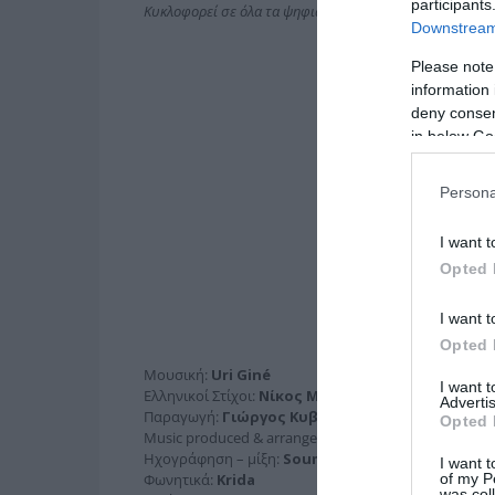
participants
Κυκλοφορεί σε όλα τα ψηφιακά καταστήματα:
http://sm
Downstream 
Please note
information 
deny consent
in below Go
Persona
I want t
Opted 
I want t
Opted 
Μουσική:
Uri Giné
I want 
Ελληνικοί Στίχοι:
Νίκος Μωραΐτης
Advertis
Παραγωγή:
Γιώργος Κυβέλλος
Opted 
Music produced & arranged by
Soumka
Ηχογράφηση – μίξη:
Soumka
I want t
of my P
Φωνητικά:
Krida
was col