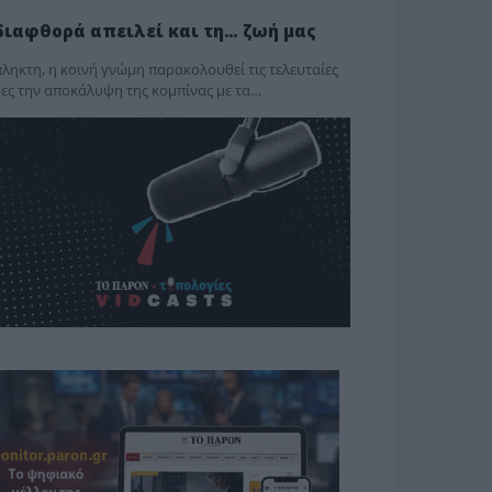
διαφθορά απειλεί και τη… ζωή μας
ληκτη, η κοινή γνώμη παρακολουθεί τις τελευταίες
ες την αποκάλυψη της κο­μπίνας με τα…