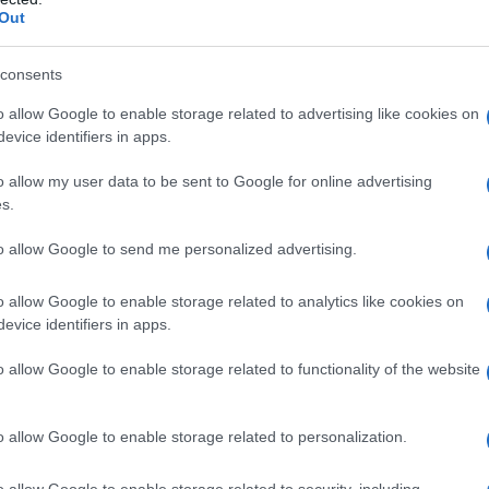
ΡΟ
Out
lopoulos
Ψυ
consents
«μπ
ανα
o allow Google to enable storage related to advertising like cookies on
ΠΑΟ
evice identifiers in apps.
αγ
i
o allow my user data to be sent to Google for online advertising
Στη
s.
Nam
Ρέν
to allow Google to send me personalized advertising.
ερω
Ελλ
o allow Google to enable storage related to analytics like cookies on
Ο Μ
evice identifiers in apps.
PAO
o allow Google to enable storage related to functionality of the website
Το
o allow Google to enable storage related to personalization.
o allow Google to enable storage related to security, including