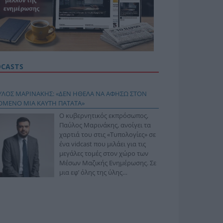
DCASTS
ΥΛΟΣ ΜΑΡΙΝΑΚΗΣ: «ΔΕΝ ΗΘΕΛΑ ΝΑ ΑΦΗΣΩ ΣΤΟΝ
ΟΜΕΝΟ ΜΙΑ ΚΑΥΤΗ ΠΑΤΑΤΑ»
Ο κυβερνητικός εκπρόσωπος,
Παύλος Μαρινάκης, ανοίγει τα
χαρτιά του στις «Τυπολογίες» σε
ένα vidcast που μιλάει για τις
μεγάλες τομές στον χώρο των
Μέσων Μαζικής Ενημέρωσης. Σε
μια εφ’ όλης της ύλης
συνέντευξη στον Βασίλη
φόπουλο, αναλύει το χρονοδιάγραμμα για τις
ιφερειακές και ραδιοφωνικές άδειες, το πακέτο
ριξης των 80 εκατομμυρίων ευρώ για τον Τύπο, αλλά
 την πρωτοβουλία για την άρση της ανωνυμίας στο