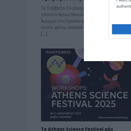
authenti
Το Σάββατο 13 Δεκεμβρίου, στις 6:30 μ.μ, σ
πλατεία Αγίου Νικολάου, πραγματοποιείται
Άναμμα του Χριστουγεννιάτικου Δέντρου, τ
οποίο φέτος αποκτά έναν ιδιαίτερο και βαθ
[…]
ΠΟΛΙΤΙΣΜΟΣ
Το Athens Science Festival μάς