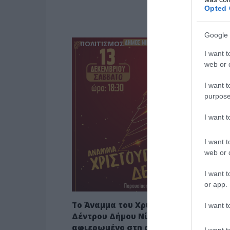
Opted 
Google 
ΠΟΛΙΤΙΣΜΟΣ
I want t
web or d
I want t
purpose
I want 
I want t
web or d
I want t
or app.
Το Άναμμα του Χριστουγεννιάτικου
I want t
Δέντρου Δήμου Νίκαιας-Αγ.Ι.Ρέντη εί
αφιερωμένο στη συμπερίληψη
I want t