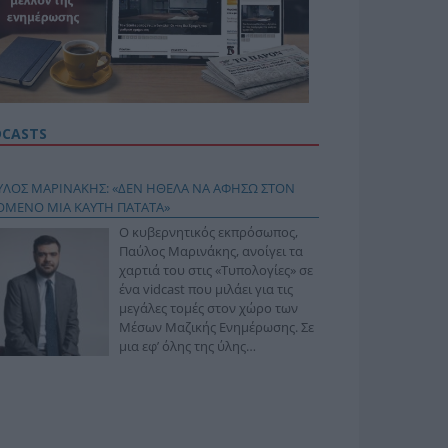
DCASTS
ΥΛΟΣ ΜΑΡΙΝΑΚΗΣ: «ΔΕΝ ΗΘΕΛΑ ΝΑ ΑΦΗΣΩ ΣΤΟΝ
ΟΜΕΝΟ ΜΙΑ ΚΑΥΤΗ ΠΑΤΑΤΑ»
Ο κυβερνητικός εκπρόσωπος,
Παύλος Μαρινάκης, ανοίγει τα
χαρτιά του στις «Τυπολογίες» σε
ένα vidcast που μιλάει για τις
μεγάλες τομές στον χώρο των
Μέσων Μαζικής Ενημέρωσης. Σε
μια εφ’ όλης της ύλης
συνέντευξη στον Βασίλη
φόπουλο, αναλύει το χρονοδιάγραμμα για τις
ιφερειακές και ραδιοφωνικές άδειες, το πακέτο
ριξης των 80 εκατομμυρίων ευρώ για τον Τύπο, αλλά
 την πρωτοβουλία για την άρση της ανωνυμίας στο