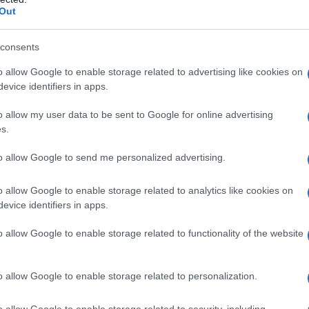
ΡΟ
Out
Πώς
consents
καλ
ΠΟΛΙΤΙΣΜΟΣ
Αση
o allow Google to enable storage related to advertising like cookies on
Πα
evice identifiers in apps.
Ν. 
o allow my user data to be sent to Google for online advertising
δι
s.
Σπ.
«α
to allow Google to send me personalized advertising.
El Sistema Greece – Jingle Jam στο ΚΠΙΣΝ
Λ. 
El Sistema Greece Youth Orchestra & El Sistema
για
o allow Google to enable storage related to analytics like cookies on
Greece Youth Choir | Τραγουδούν οι Σπύρος
evice identifiers in apps.
Β. 
Γραμμένος, Πέννυ Μπαλτατζή, Sugahspank!,
πρα
o allow Google to enable storage related to functionality of the website
MC Yinka
o allow Google to enable storage related to personalization.
ναι
o allow Google to enable storage related to security, including