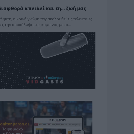
διαφθορά απειλεί και τη… ζωή μας
ληκτη, η κοινή γνώμη παρακολουθεί τις τελευταίες
ες την αποκάλυψη της κο­μπίνας με τα…