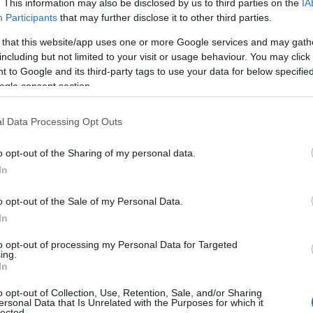
Αποτελέσματα 14ου Διεθνούς
. This information may also be disclosed by us to third parties on the
IA
Λογοτεχνικού Διαγωνισμού 2025 του
Participants
that may further disclose it to other third parties.
ι
Ομίλου UNESCO Τεχνών, Λόγου &
 that this website/app uses one or more Google services and may gath
Επιστημών Ελλάδος
including but not limited to your visit or usage behaviour. You may click 
Ο Όμιλος UNESCO Τεχνών, Λόγου και
 to Google and its third-party tags to use your data for below specifi
αι
Επιστημών Ελλάδος με ιδιαίτερη χαρά,
ogle consent section.
ανακοινώνει τα αποτελέσματα του 14ου
Διεθνούς Λογοτεχνικού Διαγωνισμού, έτους
l Data Processing Opt Outs
2025, ο οποίος έληξε στις […]
o opt-out of the Sharing of my personal data.
In
o opt-out of the Sale of my Personal Data.
In
to opt-out of processing my Personal Data for Targeted
ing.
In
o opt-out of Collection, Use, Retention, Sale, and/or Sharing
ersonal Data that Is Unrelated with the Purposes for which it
lected.