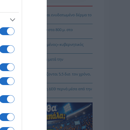
Η ΕΙΔΗΣΕΩΝ
 θα αποκτήσεις λαμπερό και ενυδατωμένο δέρμα το
οκαίρι
μένιο μετάλλιο η Ρούσσου στα 800 μ. στο
γκόσμιο Κ20
Γρηγοράκου: Ένας «πολιτισμένος» κυβερνητικός
άλογος
 Τσιτσίγκος: Η τρομοκρατία μετά την
πομυθοποίησή» της
Κυρίζογλου: Οι δήμοι χρειάζονται 5,5 δισ. τον χρόνο,
 να μην «μπαίνουν μέσα»
Κορκίδης: Ο δρόμος προς τη ΔΕΘ περνά μέσα από την
γματική οικονομία