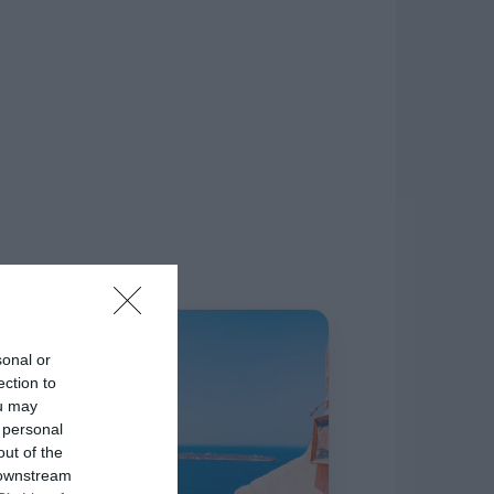
δίκτυο.
Η ΣΤΗΛΗ ΜΑΣ
sonal or
ection to
ou may
 personal
out of the
 downstream