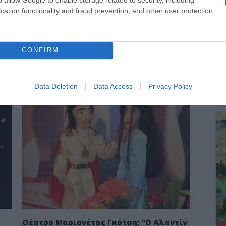
cation functionality and fraud prevention, and other user protection.
την
 το
ο
ιά
CONFIRM
ΔΕ
Data Deletion
Data Access
Privacy Policy
ΠΟΛΙΤΙΣΜΟΣ
Θέατρο Μαριονέτας Γκότση: “Ο Αλαντίν