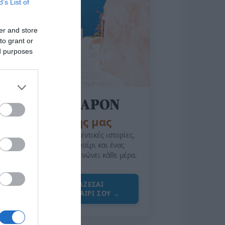
B’s List of
er and store
to grant or
ed purposes
της Ζωής μας
Οι άνθρωποι, οι αυθεντικές ιστορίες,
το ελληνικό καλοκαίρι και ένας
πολιτισμός που μας ενώνει κάθε μέρα.
ΌΣΑ ΧΡΕΙΆΖΕΣΑΙ
ΓΙΑ ΤΟ ΚΑΛΟΚΑΊΡΙ ΣΟΥ →