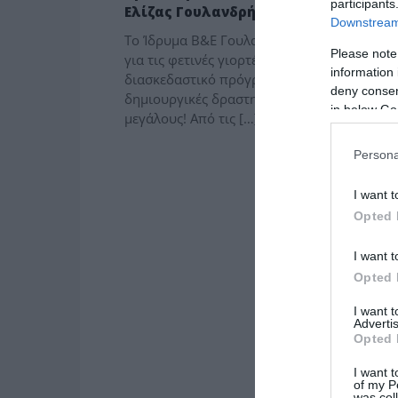
participants
Ελίζας Γουλανδρή – Εκδηλώσεις
Downstream 
Το Ίδρυμα Β&Ε Γουλανδρή έχει ετοιμάσει κα
Please note
για τις φετινές γιορτές ένα πλούσιο και
information 
διασκεδαστικό πρόγραμμα με πολλές
deny consent
δημιουργικές δραστηριότητες για μικρούς κ
in below Go
μεγάλους! Από τις […]
Persona
I want t
Opted 
I want t
Opted 
I want 
Advertis
Opted 
I want t
of my P
was col