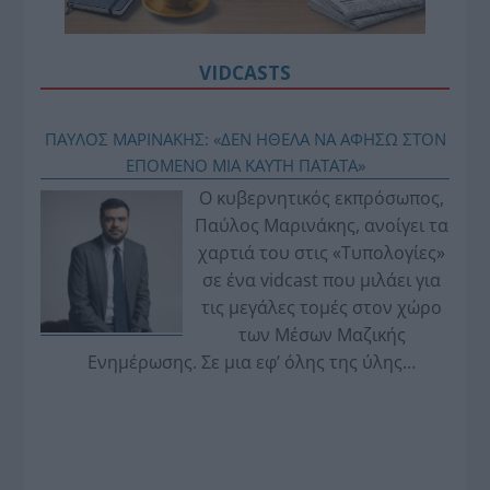
VIDCASTS
ΠΑΥΛΟΣ ΜΑΡΙΝΑΚΗΣ: «ΔΕΝ ΗΘΕΛΑ ΝΑ ΑΦΗΣΩ ΣΤΟΝ
ΕΠΟΜΕΝΟ ΜΙΑ ΚΑΥΤΗ ΠΑΤΑΤΑ»
Ο κυβερνητικός εκπρόσωπος,
Παύλος Μαρινάκης, ανοίγει τα
χαρτιά του στις «Τυπολογίες»
σε ένα vidcast που μιλάει για
τις μεγάλες τομές στον χώρο
των Μέσων Μαζικής
Ενημέρωσης. Σε μια εφ’ όλης της ύλης
συνέντευξη στον Βασίλη Κουφόπουλο, αναλύει
το χρονοδιάγραμμα για τις περιφερειακές και
ραδιοφωνικές άδειες, το πακέτο στήριξης των 80
εκατομμυρίων ευρώ για τον Τύπο, αλλά και την