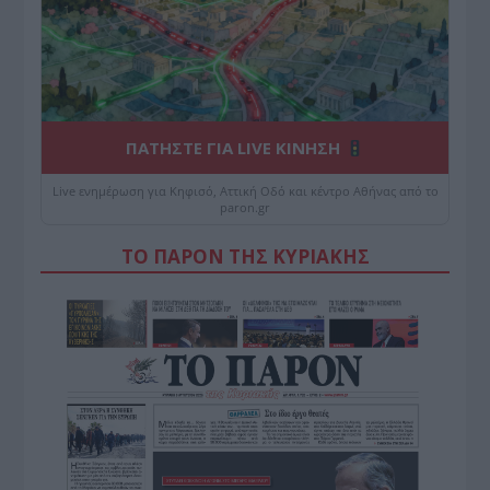
ΠΑΤΗΣΤΕ ΓΙΑ LIVE ΚΙΝΗΣΗ
Live ενημέρωση για Κηφισό, Αττική Οδό και κέντρο Αθήνας από το
paron.gr
ΤΟ ΠΑΡΟΝ ΤΗΣ ΚΥΡΙΑΚΗΣ