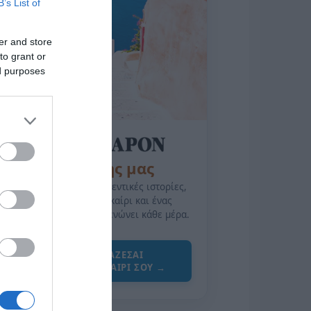
B’s List of
er and store
to grant or
ed purposes
της Ζωής μας
Οι άνθρωποι, οι αυθεντικές ιστορίες,
το ελληνικό καλοκαίρι και ένας
πολιτισμός που μας ενώνει κάθε μέρα.
ΌΣΑ ΧΡΕΙΆΖΕΣΑΙ
ΓΙΑ ΤΟ ΚΑΛΟΚΑΊΡΙ ΣΟΥ →