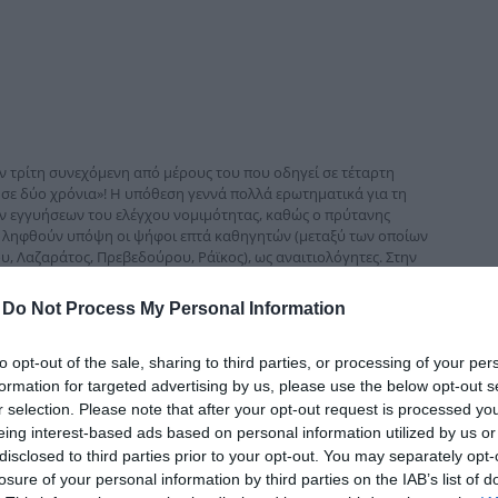
δια
ν τρίτη συνεχόμενη από μέρους του που οδηγεί σε τέταρτη
 σε δύο χρόνια»! Η υπόθεση γεννά πολλά ερωτηματικά για τη
ν εγγυήσεων του ελέγχου νομιμότητας, καθώς ο πρύτανης
η ληφθούν υπόψη οι ψήφοι επτά καθηγητών (μεταξύ των οποίων
, Λαζαράτος, Πρεβεδούρου, Ράϊκος), ως αναιτιολόγητες. Στην
σιων λειτουργών, προς το Συμβούλιο Διοίκησης του ΕΑΠ
πλήττει την εικόνα του ΕΑΠ και προκαλεί σοβαρά ερωτήματα ως
-
Do Not Process My Personal Information
ργιών». Την προηγούμενη εβδομάδα κατατέθηκαν δύο
οχή στοιχείων από την υπουργό Παιδείας.
to opt-out of the sale, sharing to third parties, or processing of your per
υτές, μετά από πρωτοβουλία των Δ. Καλαματιανού και Θ.
formation for targeted advertising by us, please use the below opt-out s
το ΕΑΠ. Στην ερώτηση αυτή αναφέρεται ειδικότερα ότι, επειδή
r selection. Please note that after your opt-out request is processed y
ωδών αρχών της ακαδημαϊκής λειτουργίας στο ΕΑΠ, ερωτάται η
eing interest-based ads based on personal information utilized by us or
disclosed to third parties prior to your opt-out. You may separately opt-
 στη θέση του αναπληρωτή καθηγητή Δημόσιας Διοίκησης και
losure of your personal information by third parties on the IAB’s list of
, με δεδομένο ότι το υπουργείο Παιδείας και Θρησκευμάτων έχει