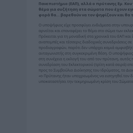
Πανεπιστήμιο (ΕΑΠ), αλλά ο πρύτανης Εμ. Κου
θέμα για συζήτηση στα σώματα που έχουν εγκ
φορά θα… βαρεθούν να τον ψηφίζουν και θα 
Ο υποψήφιος είχε προσφύγει ενδιάμεσα στην υπουργ
αρνείται και επαναφέρει το θέμα στο σώμα των εκλε
Πρόκειται για τη μοναδική στα χρονικά του ΕΑΠ και
αναπομπές και τέσσερις διαδοχικές συνεδριάσεις σε 
προδιαγραφών, παρότι δεν υπάρχει καμιά αμφισβήτη
ανταγωνιστής στη συ­γκεκριμένη θέση. Ο υποψήφιος
στη συνέχεια η εκλογή του από τον πρύτανη, αυτός 
συνεδρίαση του Εκλεκτορικού (τρίτη κατά σειρά) επ
προς το Συμβούλιο Διοίκησης του Ιδρύματος, το Διο
«ο Πρύτανης ήταν υποχρεωμένος να εισηγηθεί τον δ
υποκαταστήσει την τεκμηριωμένη κρίση του Σώματος