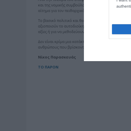
και της νομικής συμβούλου του ΕΑΠ για παράβαση 
authenti
αίτημα για τον πειθαρχικό έλεγχο του πρύτανη.
Το βασικό πολιτικό και θεσμικό ζήτημα που αναδεικν
αξιοποιούν το αυτοδιοίκητο, που μόλις πρόσφατα τ
αξίες ή για να μεθοδεύουν αποκλεισμούς;
Δεν είναι κρίμα μια κατάκτηση να πάει χαμένη για 
ανθρώπους που βρίσκονται σε τέτοιες θέσεις; Λέμε 
Νίκος Παρασκευάς
ΤΟ ΠΑΡΟΝ