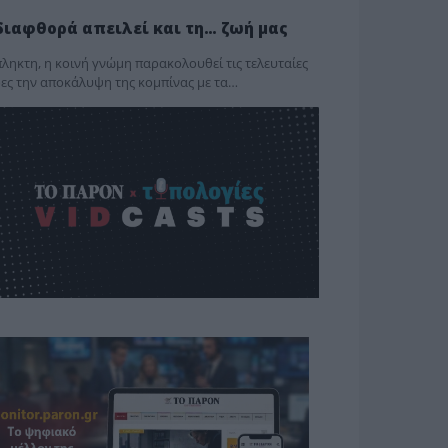
διαφθορά απειλεί και τη… ζωή μας
ληκτη, η κοινή γνώμη παρακολουθεί τις τελευταίες
ες την αποκάλυψη της κο­μπίνας με τα…