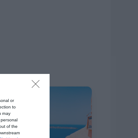
δίκτυο.
Η ΣΤΗΛΗ ΜΑΣ
sonal or
ection to
ou may
 personal
out of the
 downstream