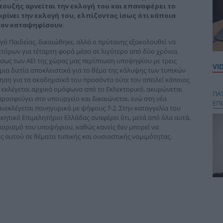
τουζής αρνείται την εκλογή του και επαναφέρει το
ρίνει την εκλογή του, ελπίζοντας ίσως ότι κάποια
τον καταψηφίσουν.
ό Παιδείας, δικαιώθηκε, αλλά ο πρύτανης εξακολουθεί να
κτόρων για τέταρτη φορά μέσα σε λιγότερο από δύο χρόνια.
 ίσως των ΑΕΙ της χώρας μας περίπτωση υποψηφίου με τρεις
VI
μια διετία αποκλειστικά για το θέμα της κάλυψης των τυπικών
ση για τα ακαδημαϊκά του προσόντα ούτε τον απειλεί κάποιος
 εκλέγεται αρχικά ομόφωνα από το Εκλεκτορικό, ακυρώνεται
ΠΑ
προσφεύγει στο υπουργείο και δικαιώνεται, ενώ στη νέα
ΕΠ
ανεκλέγεται πανηγυρικά με ψήφους 7-2. Στην καταγγελία του
ικητικό Επιμελητήριο Ελλάδας αναφέρει ότι, μετά από όλα αυτά,
ιορισμό του υποψήφιου, καθώς κανείς δεν μπορεί να
 αυτού σε θέματα τυπικής και ουσιαστικής νομιμότητας.
Κου
περ
στή
και