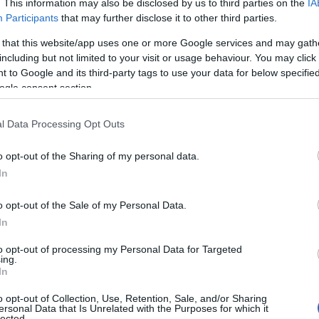
. This information may also be disclosed by us to third parties on the
IA
ει μετέπειτα νέα θετική κρίση και απόφαση του Εκλεκτορικού
Participants
that may further disclose it to other third parties.
και κατά πόσο το ΕΑΠ, μετά και την πρόσφατη θεσμική
 that this website/app uses one or more Google services and may gath
οτέλειας (2024), λειτουργεί με βάση τις θεμελιώδεις
including but not limited to your visit or usage behaviour. You may click 
 to Google and its third-party tags to use your data for below specifi
ogle consent section.
υπογράφουν κορυφαία στελέχη, όπως η Μιλένα Αποστολάκη, ο
 και ο Παύλος Χρηστίδης (κοινοβουλευτικός εκπρόσωπος), η
l Data Processing Opt Outs
Π μετά από αναπεμπτική απόφαση του υπουργείου, με τον
τώντας τον έλεγχο νομιμότητας της Υπουργού και νεότερες
o opt-out of the Sharing of my personal data.
In
 διάρκεια της θητείας της παρούσας πρυτανικής αρχής, για το
, με ποια αιτιολογία γίνονται και εάν στη συνέχεια
ου;».
o opt-out of the Sale of my Personal Data.
In
λύ μεγάλη σημασία, καθώς προέρχονται από τους πολιτικούς
ιότητα Κουτούζη στις πρυτανικές εκλογές. Δεν συνηθίζεται να
to opt-out of processing my Personal Data for Targeted
 με αφορμή ένα θέμα εκλογής μέλους ΔΕΠ. Για το θέμα έχει
ing.
στικός φορέας των μελών ΔΕΠ στα ΑΕΙ, γεγονός που αυξάνει την
In
ημοσιότητας πάνω του, οχυρώνεται πλέον πίσω από το
ίο, όμως, ζητά να ανατραπούν οι επτά ψήφοι των μελών του
o opt-out of Collection, Use, Retention, Sale, and/or Sharing
φιος κατέθεσε αίτηση στον πρύτανη να ανακαλέσει την απόφασή
ersonal Data that Is Unrelated with the Purposes for which it
lected.