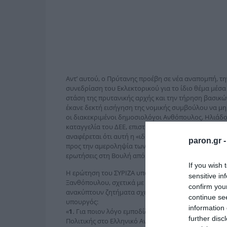
Αντ’ αυτού, ο Πρύτανης προέβη σε νέα αναπομπή, τη
συνεδρίαση του Εκλεκτορικού για το ίδιο θέμα μέσα
στάση της πρυτανικής αρχής και την τήρηση βασικώ
έκανε δεκτή εισήγηση της νομικής συμβούλου να μ
οι διακεκριμένοι δημοσιολόγοι Ανθόπουλος, Ηλιάδου
καταγγελία του ΔΕΕ, επιστημονικού φορέα των δημό
αναφέρεται ότι αυτή η «ιδιαίτερα αρνητική εξέλιξη 
paron.gr 
προς την αμεροληψία των ακαδημαϊκών του λειτου
ερωτήσεις στη Βουλή από ΠΑΣΟΚ και ΣΥΡΙΖΑ για παρ
If you wish 
Η ερώτηση του ΣΥΡΙΖΑ υπογράφεται από εννιά βουλε
sensitive in
Ξανθόπουλου, σχετικά με καταχρηστικές πρακτικές σ
confirm you
ανακύπτουν ζητήματα σχετικά με την τήρηση θεμελι
continue se
υπουργός:
information 
«
1.
Για ποιον λόγο εμποδίζεται η εκλογή υποψηφίου
further disc
Πολιτικής στο Ελληνικό Ανοικτό Πανεπιστήμιο (ΕΑΠ)