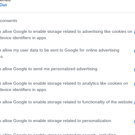
 υπουργού Σοφίας Ζαχαράκη, η οποία παρακολουθεί στενά την
ΡΟ
Out
ξόφθαλμα ελαττώματα της εισήγησης της νομικής συμβούλου,
οβαίνει σε αξιολογική ιεράρχηση των ισχυρισμών των μελών του
Ιπ
ια τα προσόντα του υποψηφίου. Το βασικό ζήτημα που τίθεται
consents
Ιππ
ητας του πρύτανη, ο οποίος αδυνατεί εξ ορισμού να
ικού σχετικά με την κάλυψη των προσόντων. Πολλώ δε μάλλον
Ανα
o allow Google to enable storage related to advertising like cookies on
ιδικευμένους επί του θέματος επιστήμονες.
«άρ
evice identifiers in apps.
Ελλ
o allow my user data to be sent to Google for online advertising
φα
s.
ΙΟ
ΤΗ
to allow Google to send me personalized advertising.
Πλη
στέ
o allow Google to enable storage related to analytics like cookies on
evice identifiers in apps.
Το…
την
o allow Google to enable storage related to functionality of the website
o allow Google to enable storage related to personalization.
μηνυτήρια αναφορά σε βάρος του πρύτανη, του α­ντιπρύτανη
o allow Google to enable storage related to security, including