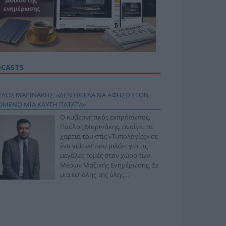
DCASTS
ΥΛΟΣ ΜΑΡΙΝΑΚΗΣ: «ΔΕΝ ΗΘΕΛΑ ΝΑ ΑΦΗΣΩ ΣΤΟΝ
ΟΜΕΝΟ ΜΙΑ ΚΑΥΤΗ ΠΑΤΑΤΑ»
Ο κυβερνητικός εκπρόσωπος,
Παύλος Μαρινάκης, ανοίγει τα
χαρτιά του στις «Τυπολογίες» σε
ένα vidcast που μιλάει για τις
μεγάλες τομές στον χώρο των
Μέσων Μαζικής Ενημέρωσης. Σε
μια εφ’ όλης της ύλης
συνέντευξη στον Βασίλη
φόπουλο, αναλύει το χρονοδιάγραμμα για τις
ιφερειακές και ραδιοφωνικές άδειες, το πακέτο
ριξης των 80 εκατομμυρίων ευρώ για τον Τύπο, αλλά
 την πρωτοβουλία για την άρση της ανωνυμίας στο