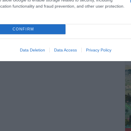
καθήκοντος, ενώ συγχρόνως έχει υποβληθεί στο υπουργείο
cation functionality and fraud prevention, and other user protection.
ύεται, ωστόσο, είναι το πώς έχουν επιλέξει στο ΕΑΠ να
ους απονεμήθηκε με νόμο. Για να υπηρετήσουν ακαδημαϊκές
CONFIRM
προσωπικές αντιπαραθέσεις και εμμονές που δεν αρμόζουν σε
ΔΕ
τώρα…
Data Deletion
Data Access
Privacy Policy