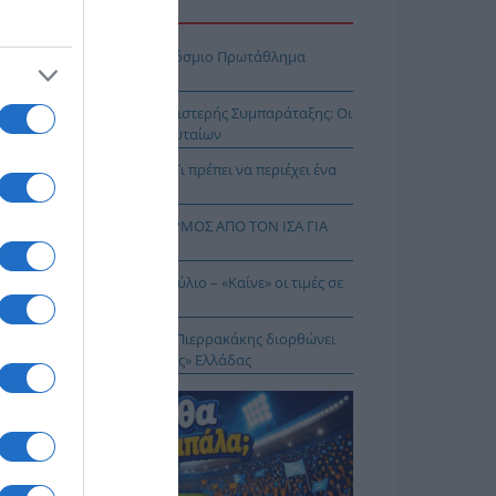
Η ΕΙΔΗΣΕΩΝ
πασία – Η Ελλάδα στο Παγκόσμιο Πρωτάθλημα
ασίας!
κοίνωση της Ελληνικής Αριστερής Συμπαράταξης: Οι
ιστοι» τελευταίοι των τελευταίων
ηνικός Ερυθρός Σταυρός: Τι πρέπει να περιέχει ένα
ρμακείο διακοπών
Σ ΔΥΤΙΚΟΥ ΝΕΙΛΟΥ: ΣΥΝΑΓΕΡΜΟΣ ΑΠΟ ΤΟΝ ΙΣΑ ΓΙΑ
Ν ΑΤΤΙΚΗ
θωρισμός: Στο 3,4% τον Ιούλιο – «Καίνε» οι τιμές σε
γη και καύσιμα
 Δικαίωμα στη Σιωπή…: Ο Πιερρακάκης διορθώνει
 εικόνα μιας «διεφθαρμένης» Ελλάδας