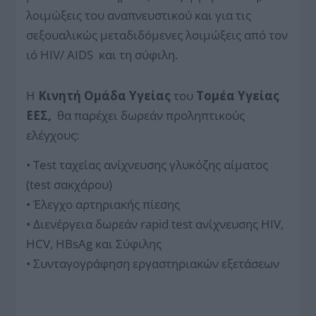
λοιμώξεις του αναπνευστικού και για τις
σεξουαλικώς μεταδιδόμενες λοιμώξεις από τον
ιό HIV/ AIDS και τη σύφιλη.
Η
Κινητή Ομάδα Υγείας
του
Τομέα Υγείας
ΕΕΣ,
θα παρέχει δωρεάν προληπτικούς
ελέγχους:
• Test ταχείας ανίχνευσης γλυκόζης αίματος
(test σακχάρου)
• Έλεγχο αρτηριακής πίεσης
•
Διενέργεια δωρεάν rapid test ανίχνευσης HIV,
HCV, HBsAg και Σύφιλης
•
Συνταγογράφηση εργαστηριακών εξετάσεων