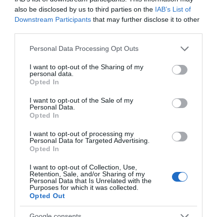
εκατομμυρίων ευρώ για τον Τύπο, αλλά και την
also be disclosed by us to third parties on the
IAB’s List of
πρωτοβουλία για την άρση της ανωνυμίας στο
Downstream Participants
that may further disclose it to other
διαδίκτυο.
third parties.
Please note that this website/app uses one or more Google
Personal Data Processing Opt Outs
services and may gather and store information including but
not limited to your visit or usage behaviour. You may click to
I want to opt-out of the Sharing of my
personal data.
grant or deny consent to Google and its third-party tags to
Opted In
use your data for below specified purposes in below Google
consent section.
I want to opt-out of the Sale of my
Personal Data.
Opted In
I want to opt-out of processing my
Personal Data for Targeted Advertising.
Opted In
Η ΣΤΗΛΗ ΜΑΣ
I want to opt-out of Collection, Use,
Retention, Sale, and/or Sharing of my
Personal Data that Is Unrelated with the
Purposes for which it was collected.
Opted Out
Google consents