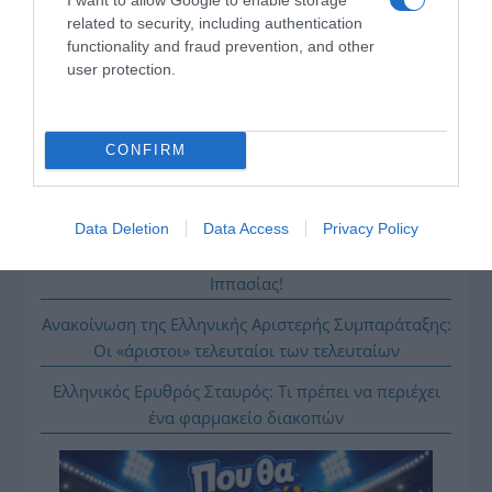
related to security, including authentication
ΡΟΗ ΕΙΔΗΣΕΩΝ
functionality and fraud prevention, and other
user protection.
Το σχέδιο του Ισραήλ για τους Κούρδους
Ε. Λιακούλη: «Το σκάνδαλο των υποκλοπών δεν
μπορεί να μείνει στο σκοτάδι ενός αρχείου»
CONFIRM
ΤΟ ΠΑΡΟΝ: Ρυθμιστής ο Αντώνης Σαμαράς – Απειλή
για ΝΔ
Data Deletion
Data Access
Privacy Policy
Ιππασία – Η Ελλάδα στο Παγκόσμιο Πρωτάθλημα
Ιππασίας!
Ανακοίνωση της Ελληνικής Αριστερής Συμπαράταξης:
Οι «άριστοι» τελευταίοι των τελευταίων
Ελληνικός Ερυθρός Σταυρός: Τι πρέπει να περιέχει
ένα φαρμακείο διακοπών