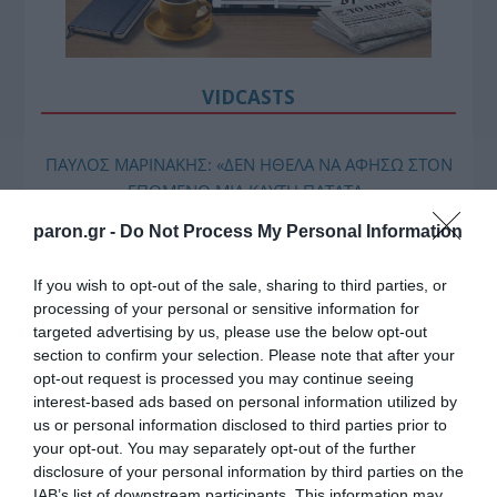
VIDCASTS
ΠΑΥΛΟΣ ΜΑΡΙΝΑΚΗΣ: «ΔΕΝ ΗΘΕΛΑ ΝΑ ΑΦΗΣΩ ΣΤΟΝ
ΕΠΟΜΕΝΟ ΜΙΑ ΚΑΥΤΗ ΠΑΤΑΤΑ»
Ο κυβερνητικός εκπρόσωπος,
paron.gr -
Do Not Process My Personal Information
Παύλος Μαρινάκης, ανοίγει τα
χαρτιά του στις «Τυπολογίες»
If you wish to opt-out of the sale, sharing to third parties, or
σε ένα vidcast που μιλάει για
processing of your personal or sensitive information for
targeted advertising by us, please use the below opt-out
τις μεγάλες τομές στον χώρο
section to confirm your selection. Please note that after your
των Μέσων Μαζικής
opt-out request is processed you may continue seeing
Ενημέρωσης. Σε μια εφ’ όλης της ύλης
interest-based ads based on personal information utilized by
συνέντευξη στον Βασίλη Κουφόπουλο, αναλύει
us or personal information disclosed to third parties prior to
το χρονοδιάγραμμα για τις περιφερειακές και
your opt-out. You may separately opt-out of the further
ραδιοφωνικές άδειες, το πακέτο στήριξης των 80
disclosure of your personal information by third parties on the
IAB’s list of downstream participants. This information may