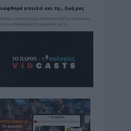
διαφθορά απειλεί και τη… ζωή μας
ληκτη, η κοινή γνώμη παρακολουθεί τις τελευταίες
ες την αποκάλυψη της κο­μπίνας με τα…