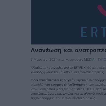
Ανανέωση και ανατροπές 
3 Μαρτίου, 2021
στις κατηγορίες
MEDIA - ΤΥΠΟ
Αλλάζει τις κατηγορίες του το
ERTFLIX,
ώστε το περι
χιλιάδες φίλους του, οι οποίοι αυξάνονται διαρκώς.
Όσοι επισκέπτονται τη δωρεάν ψηφιακή πλατφόρμα 
μια πολύ
πιο εύχρηστη ταξινόμηση
των ταινιών,
ντοκιμαντέρ που φιλοξενούνται στο ERTFLIX. Βασικό
επισκέπτες, άμεσα και εύκολα, για τις αλλαγές (αφί
της πλατφόρμας, που εμπλουτίζεται διαρκώς.