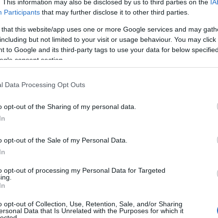
. This information may also be disclosed by us to third parties on the
IA
Participants
that may further disclose it to other third parties.
 that this website/app uses one or more Google services and may gath
including but not limited to your visit or usage behaviour. You may click 
 to Google and its third-party tags to use your data for below specifi
ogle consent section.
l Data Processing Opt Outs
o opt-out of the Sharing of my personal data.
In
o opt-out of the Sale of my Personal Data.
In
to opt-out of processing my Personal Data for Targeted
ές και ταινίες γεμάτες σασπένς, που σας κρατούν καθηλωμένους,
ing.
οθόνες σας. Οι βαθμοί δυσκολίας για τα «κλειδιά» της υπόθεσης
In
αντού. Οι νέες
«Περιπέτειες του Ηρακλή Πουαρό»,
η
ία μυστηρίου
«Θανάσιμος επισκέπτης»
(Untraceable) και η
o opt-out of Collection, Use, Retention, Sale, and/or Sharing
ραμμα Blue Book»
βάζουν γρίφους για επίδοξους ντετέκτιβ.
ersonal Data that Is Unrelated with the Purposes for which it
lected.