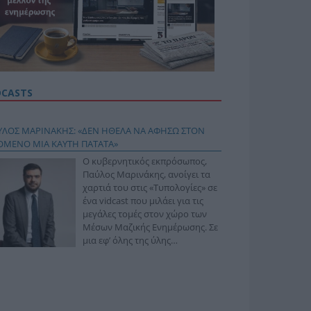
DCASTS
ΥΛΟΣ ΜΑΡΙΝΑΚΗΣ: «ΔΕΝ ΗΘΕΛΑ ΝΑ ΑΦΗΣΩ ΣΤΟΝ
ΟΜΕΝΟ ΜΙΑ ΚΑΥΤΗ ΠΑΤΑΤΑ»
Ο κυβερνητικός εκπρόσωπος,
Παύλος Μαρινάκης, ανοίγει τα
χαρτιά του στις «Τυπολογίες» σε
ένα vidcast που μιλάει για τις
μεγάλες τομές στον χώρο των
Μέσων Μαζικής Ενημέρωσης. Σε
μια εφ’ όλης της ύλης
συνέντευξη στον Βασίλη
φόπουλο, αναλύει το χρονοδιάγραμμα για τις
ιφερειακές και ραδιοφωνικές άδειες, το πακέτο
ριξης των 80 εκατομμυρίων ευρώ για τον Τύπο, αλλά
 την πρωτοβουλία για την άρση της ανωνυμίας στο