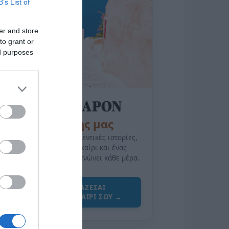
B’s List of
er and store
to grant or
ed purposes
της Ζωής μας
Οι άνθρωποι, οι αυθεντικές ιστορίες,
το ελληνικό καλοκαίρι και ένας
πολιτισμός που μας ενώνει κάθε μέρα.
ΌΣΑ ΧΡΕΙΆΖΕΣΑΙ
ΓΙΑ ΤΟ ΚΑΛΟΚΑΊΡΙ ΣΟΥ →