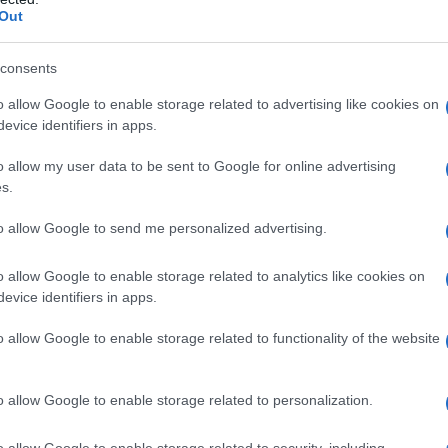
ΡΟ
Out
Όσ
consents
Σάκ
διό
o allow Google to enable storage related to advertising like cookies on
Βρυ
evice identifiers in apps.
Βου
o allow my user data to be sent to Google for online advertising
απο
s.
ΕΡΤ
ρο
to allow Google to send me personalized advertising.
Έτο
Θα
o allow Google to enable storage related to analytics like cookies on
evice identifiers in apps.
Το 
ασφ
o allow Google to enable storage related to functionality of the website
Βο
o allow Google to enable storage related to personalization.
τηγορία, που φιλοξενεί όλα τα επεισόδια της δημοφιλούς,
o allow Google to enable storage related to security, including