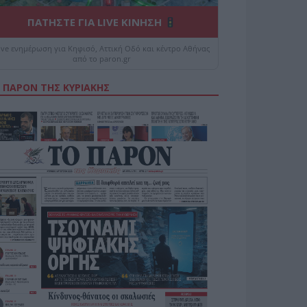
ΠΑΤΗΣΤΕ ΓΙΑ LIVE ΚΙΝΗΣΗ
ive ενημέρωση για Κηφισό, Αττική Οδό και κέντρο Αθήνας
από το paron.gr
 ΠΑΡΟΝ ΤΗΣ ΚΥΡΙΑΚΗΣ