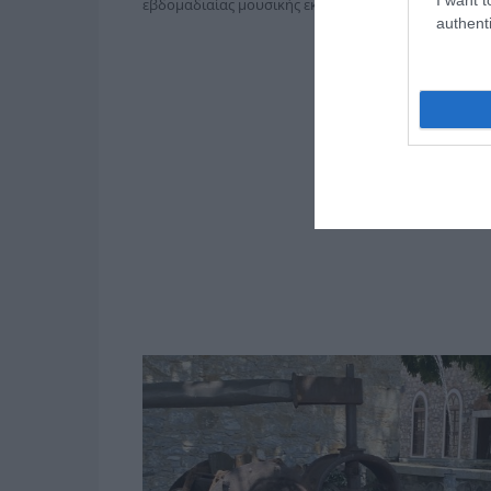
εβδομαδιαίας μουσικής εκπομπής, με τον
Νίκο Πο
authenti