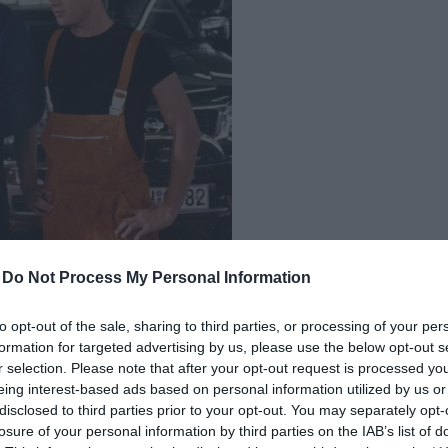
δια
-
Do Not Process My Personal Information
ληροφορεί το κοινό για τις ταινίες και τις σειρές, που
to opt-out of the sale, sharing to third parties, or processing of your per
φιακή πλατφόρμα. Η ελληνική κωμωδία
«Στάκαμαν»
, το
formation for targeted advertising by us, please use the below opt-out s
ωγής
«Νόμος περί τέκνων»
(The children act), η γαλλική
r selection. Please note that after your opt-out request is processed y
 Business), είναι μόνο μερικές από τις ταινίες που επιβάλλεται να
eing interest-based ads based on personal information utilized by us or
disclosed to third parties prior to your opt-out. You may separately opt-
losure of your personal information by third parties on the IAB’s list of