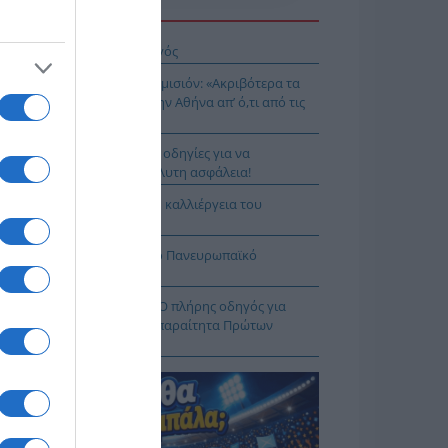
Η ΕΙΔΗΣΕΩΝ
ιος Νικάνωρ ο θαυματουργός
ης Αρναούτογλου προς Κομισιόν: «Ακριβότερα τα
δια από τους Ευζώνους στην Αθήνα απ’ ό,τι από τις
ξέλλες μέχρι την Ελλάδα»
τιές χωρίς ρίσκο: 8 χρυσές οδηγίες για να
λαμβάνεις το νερό με απόλυτη ασφάλεια!
3 – «Project Περιφέρεια»: Η καλλιέργεια του
δάκινου στη Νάουσα
ιμη η Λίμνη Στράτου για το Πανευρωπαϊκό
λάσσιου Σκι Νέων
φαρμακείο των διακοπών: Ο πλήρης οδηγός για
αλείς εξορμήσεις και τα απαραίτητα Πρώτων
ηθειών