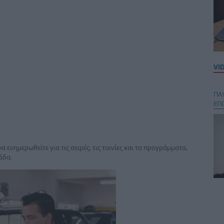
VI
ΠΑ
ΕΠ
 ενημερωθείτε για τις σειρές, τις ταινίες και τα προγράμματα,
άδα.
Κου
περ
στή
και