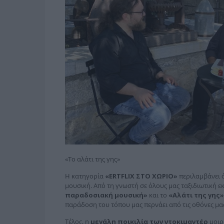
«Το αλάτι της γης»
Η κατηγορία
«ERTFLIX ΣΤΟ ΧΩΡΙΟ»
περιλαμβάνει 
μουσική. Από τη γνωστή σε όλους μας ταξιδιωτική 
παραδοσιακή μουσική»
και το
«Αλάτι της γης»
παράδοση του τόπου μας περνάει από τις οθόνες μας
Τέλος, η
μεγάλη ποικιλία των ντοκιμαντέρ
μοιρά