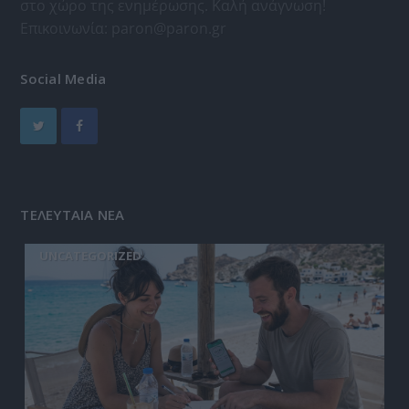
στο χώρο της ενημέρωσης. Καλή ανάγνωση!
Επικοινωνία:
paron@paron.gr
Social Media
ΤΕΛΕΥΤΑΙΑ ΝΕΑ
UNCATEGORIZED