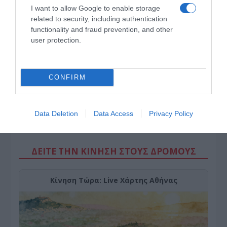
μπορεί να μείνει στο σκοτάδι ενός αρχείου»
I want to allow Google to enable storage
related to security, including authentication
functionality and fraud prevention, and other
user protection.
CONFIRM
Data Deletion
Data Access
Privacy Policy
ΔΕΙΤΕ ΤΗΝ ΚΙΝΗΣΗ ΣΤΟΥΣ ΔΡΌΜΟΥΣ
Κίνηση Τώρα: Live Χάρτης Αθήνας