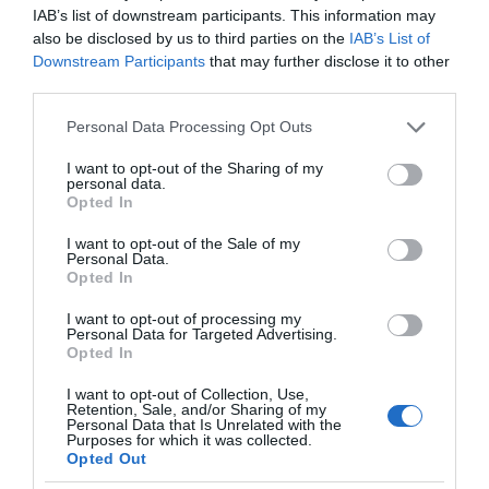
IAB’s list of downstream participants. This information may
also be disclosed by us to third parties on the
IAB’s List of
Downstream Participants
that may further disclose it to other
third parties.
Please note that this website/app uses one or more Google
Personal Data Processing Opt Outs
services and may gather and store information including but
not limited to your visit or usage behaviour. You may click to
I want to opt-out of the Sharing of my
personal data.
grant or deny consent to Google and its third-party tags to
Opted In
use your data for below specified purposes in below Google
consent section.
I want to opt-out of the Sale of my
Personal Data.
Opted In
I want to opt-out of processing my
Personal Data for Targeted Advertising.
Opted In
της Ζωής μας
I want to opt-out of Collection, Use,
Retention, Sale, and/or Sharing of my
Personal Data that Is Unrelated with the
Οι άνθρωποι, οι αυθεντικές ιστορίες,
Purposes for which it was collected.
το ελληνικό καλοκαίρι και ένας
Opted Out
πολιτισμός που μας ενώνει κάθε μέρα.