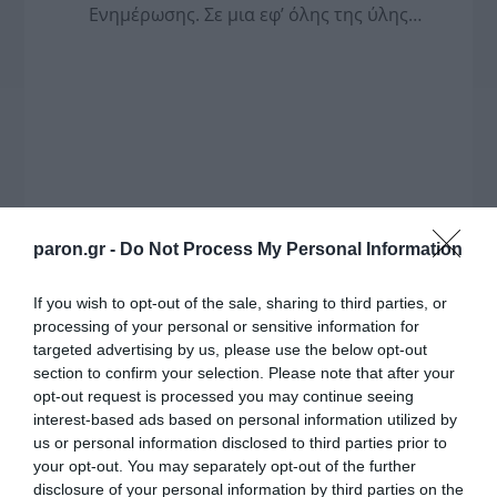
Ενημέρωσης. Σε μια εφ’ όλης της ύλης
συνέντευξη στον Βασίλη Κουφόπουλο, αναλύει
το χρονοδιάγραμμα για τις περιφερειακές και
ραδιοφωνικές άδειες, το πακέτο στήριξης των 80
εκατομμυρίων ευρώ για τον Τύπο, αλλά και την
πρωτοβουλία για την άρση της ανωνυμίας στο
διαδίκτυο.
paron.gr -
Do Not Process My Personal Information
If you wish to opt-out of the sale, sharing to third parties, or
processing of your personal or sensitive information for
targeted advertising by us, please use the below opt-out
section to confirm your selection. Please note that after your
opt-out request is processed you may continue seeing
interest-based ads based on personal information utilized by
us or personal information disclosed to third parties prior to
your opt-out. You may separately opt-out of the further
Η ΣΤΗΛΗ ΜΑΣ
disclosure of your personal information by third parties on the