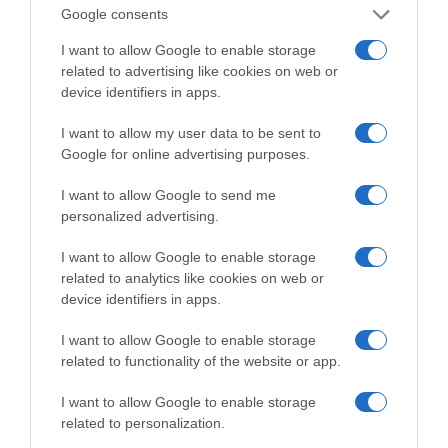
Google consents
ΌΣΑ ΧΡΕΙΆΖΕΣΑΙ
I want to allow Google to enable storage
ΓΙΑ ΤΟ ΚΑΛΟΚΑΊΡΙ ΣΟΥ →
related to advertising like cookies on web or
device identifiers in apps.
I want to allow my user data to be sent to
ΡΟΗ ΕΙΔΗΣΕΩΝ
Google for online advertising purposes.
Πώς να κάνετε «smart spending» στις φετινές σας
I want to allow Google to send me
διακοπές
personalized advertising.
ΑΕΚ: Πρόβα τζενεράλε με Athens Kallithea πριν από
I want to allow Google to enable storage
το Super Cup
related to analytics like cookies on web or
device identifiers in apps.
Β. Ταλαμάγκας: Στο κεκλιμένο επίπεδο της φθοράς η
κυβέρνηση Μητσοτάκη
I want to allow Google to enable storage
related to functionality of the website or app.
ΜΕΤΑΓΡΑΦΕΣ ΑΠΟ ΤΟ ΠΑΝΩ ΡΑΦΙ
I want to allow Google to enable storage
Το σχέδιο του Ισραήλ για τους Κούρδους
related to personalization.
Ε. Λιακούλη: «Το σκάνδαλο των υποκλοπών δεν