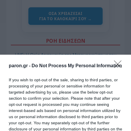
ΌΣΑ ΧΡΕΙΆΖΕΣΑΙ
ΓΙΑ ΤΟ ΚΑΛΟΚΑΊΡΙ ΣΟΥ →
ΡΟΗ ΕΙΔΗΣΕΩΝ
LIVE: Η Θεία Λειτουργία της Μεταμορφώσεως του
Σωτήρος
paron.gr -
Do Not Process My Personal Information
Ξύπνησαν, αλλά για τους λάθος λόγους…
If you wish to opt-out of the sale, sharing to third parties, or
Παναθηναϊκός – ΤΣΣΚΑ 1948 1-1: «Στραβοπάτημα»
processing of your personal or sensitive information for
στο ΟΑΚΑ
targeted advertising by us, please use the below opt-out
section to confirm your selection. Please note that after your
GSI: Στο έργο διασύνδεσης Ελλάδας-Κύπρου η
opt-out request is processed you may continue seeing
Meridiam
interest-based ads based on personal information utilized by
us or personal information disclosed to third parties prior to
ΕΛ.Α.Σ Να μην πανηγυρίζει η κυβέρνηση για έργο
your opt-out. You may separately opt-out of the further
που έχει παγώσει εδώ και έναν χρόνο – Πότε θα
disclosure of your personal information by third parties on the