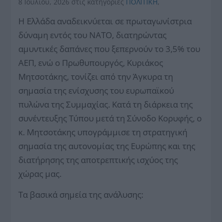
8 Ιουλίου, 2026
στις κατηγορίες
ΠΟΛΙΤΙΚΗ
,
Η Ελλάδα αναδεικνύεται σε πρωταγωνίστρια
δύναμη εντός του ΝΑΤΟ, διατηρώντας
αμυντικές δαπάνες που ξεπερνούν το 3,5% του
ΑΕΠ, ενώ ο Πρωθυπουργός, Κυριάκος
Μητσοτάκης, τονίζει από την Άγκυρα τη
σημασία της ενίσχυσης του ευρωπαϊκού
πυλώνα της Συμμαχίας. Κατά τη διάρκεια της
συνέντευξης Τύπου μετά τη Σύνοδο Κορυφής, ο
κ. Μητσοτάκης υπογράμμισε τη στρατηγική
σημασία της αυτονομίας της Ευρώπης και της
διατήρησης της αποτρεπτικής ισχύος της
χώρας μας.
Τα βασικά σημεία της ανάλυσης: