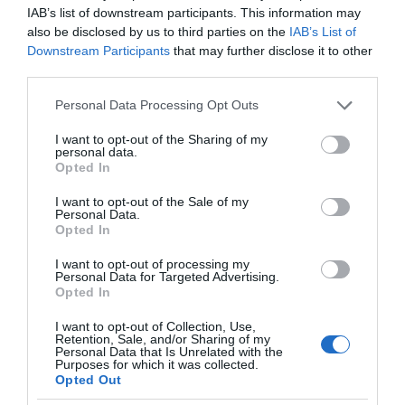
ολοκληρωθεί το έργο του καλωδίου;
IAB’s list of downstream participants. This information may
also be disclosed by us to third parties on the
IAB’s List of
Παναθηναϊκός – ΤΣΣΚΑ 1948 LIVE: Η τηλεοπτική
Downstream Participants
that may further disclose it to other
μετάδοση του αγώνα (ΣΚΑΪ)
third parties.
Please note that this website/app uses one or more Google
Personal Data Processing Opt Outs
services and may gather and store information including but
not limited to your visit or usage behaviour. You may click to
I want to opt-out of the Sharing of my
personal data.
grant or deny consent to Google and its third-party tags to
Opted In
use your data for below specified purposes in below Google
consent section.
I want to opt-out of the Sale of my
Personal Data.
Opted In
I want to opt-out of processing my
Personal Data for Targeted Advertising.
Opted In
ΔΕΙΤΕ ΤΗΝ ΚΙΝΗΣΗ ΣΤΟΥΣ ΔΡΌΜΟΥΣ
I want to opt-out of Collection, Use,
Retention, Sale, and/or Sharing of my
Personal Data that Is Unrelated with the
Purposes for which it was collected.
Κίνηση Τώρα: Live Χάρτης Αθήνας
Opted Out