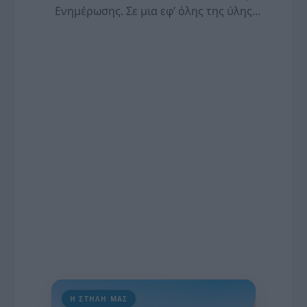
Ενημέρωσης. Σε μια εφ’ όλης της ύλης
συνέντευξη στον Βασίλη Κουφόπουλο, αναλύει
το χρονοδιάγραμμα για τις περιφερειακές και
ραδιοφωνικές άδειες, το πακέτο στήριξης των 80
εκατομμυρίων ευρώ για τον Τύπο, αλλά και την
πρωτοβουλία για την άρση της ανωνυμίας στο
διαδίκτυο.
Η ΣΤΗΛΗ ΜΑΣ