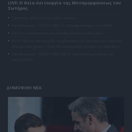
LIVE: Η Θεία Λειτουργία της Μεταμορφώσεως του
Σωτήρος
Ξύπνησαν, αλλά για τους λάθος λόγους…
Παναθηναϊκός – ΤΣΣΚΑ 1948 1-1: «Στραβοπάτημα» στο ΟΑΚΑ
GSI: Στο έργο διασύνδεσης Ελλάδας-Κύπρου η Meridiam
ΕΛ.Α.Σ Να μην πανηγυρίζει η κυβέρνηση για έργο που έχει παγώσει
εδώ και έναν χρόνο – Πότε θα ολοκληρωθεί το έργο του καλωδίου;
Παναθηναϊκός – ΤΣΣΚΑ 1948 LIVE: Η τηλεοπτική μετάδοση του
αγώνα (ΣΚΑΪ)
ΔΗΜΟΦΙΛΗ ΝΕΑ