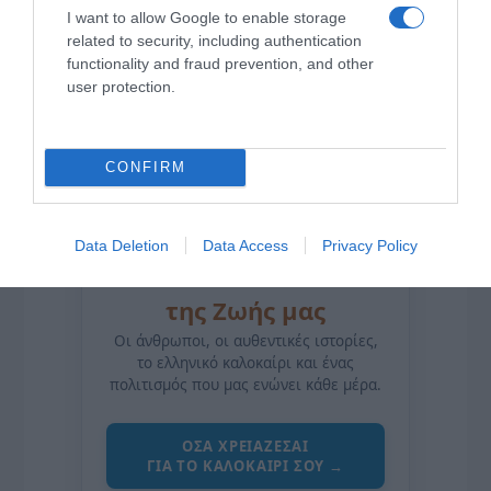
I want to allow Google to enable storage
related to security, including authentication
functionality and fraud prevention, and other
user protection.
CONFIRM
Data Deletion
Data Access
Privacy Policy
της Ζωής μας
Οι άνθρωποι, οι αυθεντικές ιστορίες,
το ελληνικό καλοκαίρι και ένας
πολιτισμός που μας ενώνει κάθε μέρα.
ΌΣΑ ΧΡΕΙΆΖΕΣΑΙ
ΓΙΑ ΤΟ ΚΑΛΟΚΑΊΡΙ ΣΟΥ →