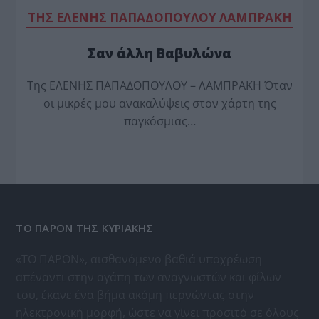
TΗΣ ΕΛΕΝΗΣ ΠΑΠΑΔΟΠΟΥΛΟΥ ΛΑΜΠΡΑΚΗ
Σαν άλλη Βαβυλώνα
Της ΕΛΕΝΗΣ ΠΑΠΑΔΟΠΟΥΛΟΥ – ΛΑΜΠΡΑΚΗ Όταν
οι μικρές μου ανακαλύψεις στον χάρτη της
παγκόσμιας…
ΤΟ ΠΑΡΟΝ ΤΗΣ ΚΥΡΙΑΚΗΣ
«ΤΟ ΠΑΡΟΝ», αισθανόμενο βαθιά υποχρέωση
απέναντι στην αγάπη των αναγνωστών και φίλων
του, έκανε ένα βήμα ακόμη περνώντας στην
ηλεκτρονική μορφή, ώστε να γίνει προσιτό σε όλους