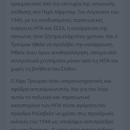
τραυματιστεί από την επιτυχία της ιαπωνικής
επίθεσης στο Περλ Χάρμπορ. Τον Αύγουστο του
1945, με τις συνδυασμένες στρατιωτικές
ενέργειες ΗΠΑ και ΕΣΣΔ, η κατάρρευση της
Ιαπωνίας ήταν ζήτημα ελάχιστου χρόνου. Και ο
Τρούμαν ήθελε να προλάβει την κατάρρευση.
Ήθελε άνευ όρων συνθηκολόγηση, ύστερα από
συντριπτικά χτυπήματα μόνον από τις ΗΠΑ και
χωρίς τη βοήθεια του Στάλιν.
Ο Χάρι Τρούμαν ήταν υπερσυντηρητικός και
σφόδρα αντικομουνιστής. Και για τον λόγο
αυτόν το πολιτικό και στρατιωτικό
κατεστημένο των ΗΠΑ πίεσε αφόρητα τον
πρόεδρο Ρούσβελτ να χρίσει στις προεδρικές
εκλογές του 1944 ως υποψήφιο αντιπρόεδρό
του τον Τρούμαν. Ο μέχρι τότε αντιπρόεδρος