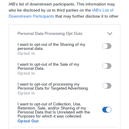
IAB’s list of downstream participants. This information may
also be disclosed by us to third parties on the
IAB’s List of
Downstream Participants
that may further disclose it to other
third parties.
VIDCASTS
Please note that this website/app uses one or more Google
Personal Data Processing Opt Outs
services and may gather and store information including but
not limited to your visit or usage behaviour. You may click to
I want to opt-out of the Sharing of my
personal data.
ΠΑΥΛΟΣ ΜΑΡΙΝΑΚΗΣ: «ΔΕΝ ΗΘΕΛΑ ΝΑ ΑΦΗΣΩ ΣΤΟΝ
grant or deny consent to Google and its third-party tags to
Opted In
ΕΠΟΜΕΝΟ ΜΙΑ ΚΑΥΤΗ ΠΑΤΑΤΑ»
use your data for below specified purposes in below Google
consent section.
I want to opt-out of the Sale of my
Ο κυβερνητικός εκπρόσωπος,
Personal Data.
Παύλος Μαρινάκης, ανοίγει τα
Opted In
χαρτιά του στις «Τυπολογίες»
I want to opt-out of processing my
σε ένα vidcast που μιλάει για
Personal Data for Targeted Advertising.
Opted In
τις μεγάλες τομές στον χώρο
των Μέσων Μαζικής
I want to opt-out of Collection, Use,
Ενημέρωσης. Σε μια εφ’ όλης της ύλης
Retention, Sale, and/or Sharing of my
Personal Data that Is Unrelated with the
συνέντευξη στον Βασίλη Κουφόπουλο, αναλύει
Purposes for which it was collected.
Opted Out
το χρονοδιάγραμμα για τις περιφερειακές και