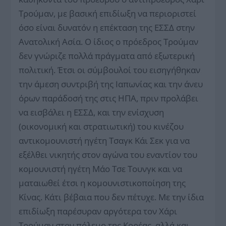
Τρούμαν, με βασική επιδίωξη να περιοριστεί
όσο είναι δυνατόν η επέκταση της ΕΣΣΔ στην
Ανατολική Ασία. Ο ίδιος ο πρόεδρος Τρούμαν
δεν γνώριζε πολλά πράγματα από εξωτερική
πολιτική. Έτσι οι σύμβουλοί του εισηγήθηκαν
την άμεση συντριβή της Ιαπωνίας και την άνευ
όρων παράδοσή της στις ΗΠΑ, πριν προλάβει
να εισβάλει η ΕΣΣΔ, και την ενίσχυση
(οικονομική και στρατιωτική) του κινέζου
αντικομουνιστή ηγέτη Τσαγκ Κάι Σεκ για να
εξέλθει νικητής στον αγώνα του εναντίον του
κομουνιστή ηγέτη Μάο Τσε Τουνγκ και να
ματαιωθεί έτσι η κομουνιστικοποίηση της
Κίνας. Κάτι βέβαια που δεν πέτυχε. Με την ίδια
επιδίωξη παρέσυραν αργότερα τον Χάρι
Τρούμαν στον πόλεμο της Κορέας, αλλά και