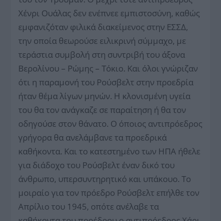
Χένρι Ουάλας δεν ενέπνεε εμπιστοσύνη, καθώς
εμφανιζόταν φιλικά διακείμενος στην ΕΣΣΔ,
την οποία θεωρούσε ειλικρινή σύμμαχο, με
τεράστια συμβολή στη συντριβή του άξονα
Βερολίνου – Ρώμης – Τόκιο. Και όλοι γνώριζαν
ότι η παραμονή του Ρούσβελτ στην προεδρία
ήταν θέμα λίγων μηνών. Η κλονισμένη υγεία
του θα τον ανάγκαζε σε παραίτηση ή θα τον
οδηγούσε στον θάνατο. Ο όποιος αντιπρόεδρος
γρήγορα θα ανελάμβανε τα προεδρικά
καθήκοντα. Και το κατεστημένο των ΗΠΑ ήθελε
για διάδοχο του Ρούσβελτ έναν δικό του
άνθρωπο, υπερσυντηρητικό και υπάκουο. Το
μοιραίο για τον πρόεδρο Ρούσβελτ επήλθε τον
Απρίλιο του 1945, οπότε ανέλαβε τα
καθήκοντα του προέδρου ο αντιπρόεδρος Χάρι