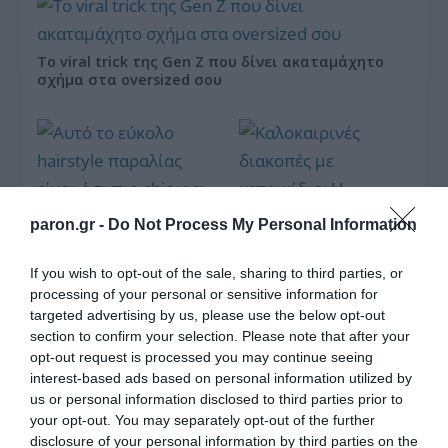
Το viral trick της Gen Z που δίνει ακαταμάχητο
σχήμα στα oversized σου
paron.gr -
Do Not Process My Personal Information
Αυτό το εύκολο
hairstyle παραλίας
Καλοκαιρινές
If you wish to opt-out of the sale, sharing to third parties, or
είναι ό,τι πιο chic για
διακοπές με
processing of your personal or sensitive information for
τα beach looks σου
κατοικίδιο: Η checklist
targeted advertising by us, please use the below opt-out
που θα σου λύσει τα
section to confirm your selection. Please note that after your
χέρια
opt-out request is processed you may continue seeing
interest-based ads based on personal information utilized by
us or personal information disclosed to third parties prior to
your opt-out. You may separately opt-out of the further
disclosure of your personal information by third parties on the