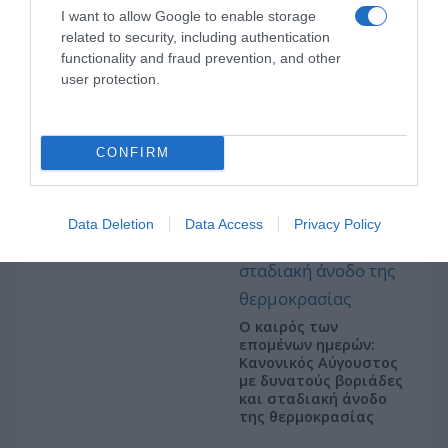
I want to allow Google to enable storage
related to security, including authentication
functionality and fraud prevention, and other
ΤΣΟΥΝΑΜΙ ψηφιακής οργής… συμπαρασύρει την
κυβέρνηση
user protection.
CONFIRM
Ξορκίζουν τις διπλές
Data Deletion
Data Access
Privacy Policy
εκλογές στο Μαξίμου
Ο καιρός των
επομένων ημερών:
Κανονικός Αύγουστος
με δυνατούς βοριάδες
και σταδιακή άνοδο
της θερμοκρασίας