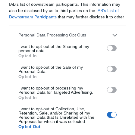
Fitness routine για το καλοκαίρι: 4 hacks που
IAB’s list of downstream participants. This information may
αξίζει να δοκιμάσεις
also be disclosed by us to third parties on the
IAB’s List of
Downstream Participants
that may further disclose it to other
third parties.
Please note that this website/app uses one or more Google
Personal Data Processing Opt Outs
services and may gather and store information including but
not limited to your visit or usage behaviour. You may click to
I want to opt-out of the Sharing of my
personal data.
grant or deny consent to Google and its third-party tags to
Opted In
Τσακώνεσαι συνέχεια;
Πώς να φτιάξεις το
use your data for below specified purposes in below Google
Ίσως φταις
αγαπημένο φαγητό της
consent section.
I want to opt-out of the Sale of my
περισσότερο απ’ όσο
Cardi B στο σπίτι σε
Personal Data.
νομίζεις
λίγα λεπτά
Opted In
I want to opt-out of processing my
Personal Data for Targeted Advertising.
Opted In
I want to opt-out of Collection, Use,
Retention, Sale, and/or Sharing of my
Οι «Τυπολογίες» περνούν στην εικόνα, έχοντας
Personal Data that Is Unrelated with the
ως πρώτο καλεσμένο στο νέο vidcast τον Παύλο
Purposes for which it was collected.
Μαρινάκη
Opted Out