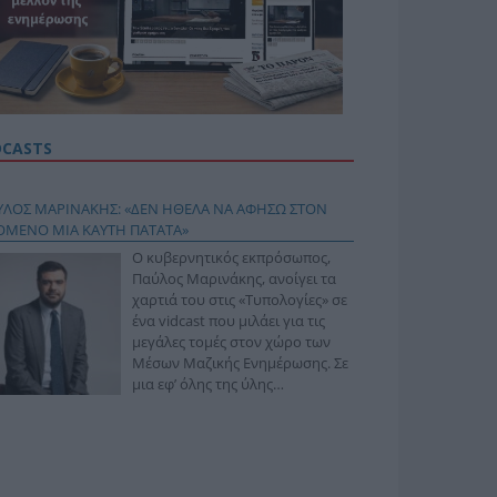
DCASTS
ΥΛΟΣ ΜΑΡΙΝΑΚΗΣ: «ΔΕΝ ΗΘΕΛΑ ΝΑ ΑΦΗΣΩ ΣΤΟΝ
ΟΜΕΝΟ ΜΙΑ ΚΑΥΤΗ ΠΑΤΑΤΑ»
Ο κυβερνητικός εκπρόσωπος,
Παύλος Μαρινάκης, ανοίγει τα
χαρτιά του στις «Τυπολογίες» σε
ένα vidcast που μιλάει για τις
μεγάλες τομές στον χώρο των
Μέσων Μαζικής Ενημέρωσης. Σε
μια εφ’ όλης της ύλης
συνέντευξη στον Βασίλη
φόπουλο, αναλύει το χρονοδιάγραμμα για τις
ιφερειακές και ραδιοφωνικές άδειες, το πακέτο
ριξης των 80 εκατομμυρίων ευρώ για τον Τύπο, αλλά
 την πρωτοβουλία για την άρση της ανωνυμίας στο