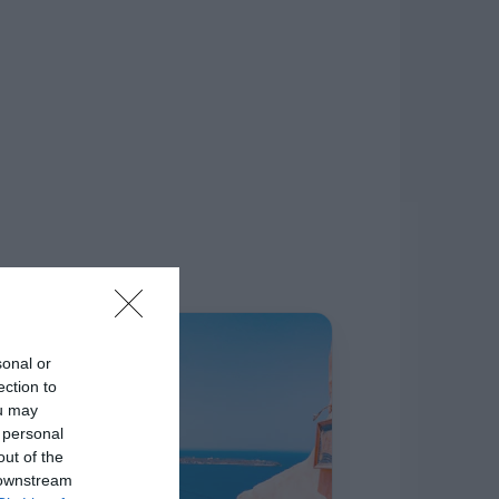
δίκτυο.
Η ΣΤΗΛΗ ΜΑΣ
sonal or
ection to
ou may
 personal
out of the
 downstream