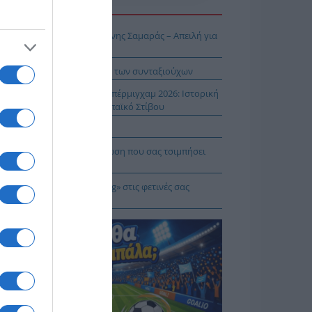
Η ΕΙΔΗΣΕΩΝ
ΠΑΡΟΝ: Ρυθμιστής ο Αντώνης Σαμαράς – Απειλή για
βληματίζει το κύμα φυγής των συνταξιούχων
ίστροφη μέτρηση για το Μπέρμιγχαμ 2026: Ιστορική
ηνική παρουσία στο Ευρωπαϊκό Στίβου
αυτιλία εκπέμπει «SOS»
πρέπει να κάνετε σε περίπτωση που σας τσιμπήσει
β μέδουσα
 να κάνετε «smart spending» στις φετινές σας
ακοπές