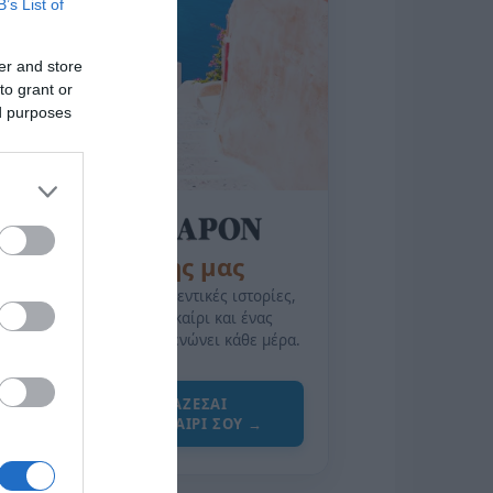
B’s List of
er and store
to grant or
ed purposes
της Ζωής μας
Οι άνθρωποι, οι αυθεντικές ιστορίες,
το ελληνικό καλοκαίρι και ένας
πολιτισμός που μας ενώνει κάθε μέρα.
ΌΣΑ ΧΡΕΙΆΖΕΣΑΙ
ΓΙΑ ΤΟ ΚΑΛΟΚΑΊΡΙ ΣΟΥ →