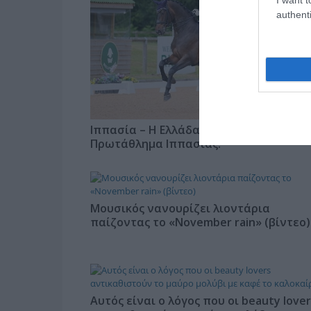
authenti
Ιππασία – Η Ελλάδα στο Παγκόσμιο
Πρωτάθλημα Ιππασίας!
Μουσικός νανουρίζει λιοντάρια
παίζοντας το «November rain» (βίντεο)
Αυτός είναι ο λόγος που οι beauty lover