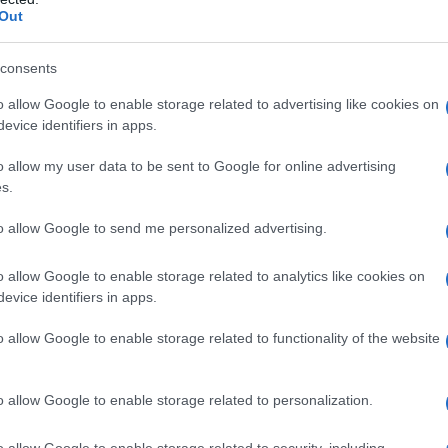
ΡΟ
Out
ότι καλούνται πλέον να υλοποιήσουν ένα απαιτητικό έργο μέσα
ν συνάδει με την ανάγκη για ουσιαστική δουλειά και σοβαρό
ΤΟ 
ναι η παραγωγή ποιοτικού γάλακτος από ποιοτικά ζώα, και όχι η
consents
ΝΔ
ερη στήριξη από την πολιτεία προς αυτή την κατεύθυνση.
ν: «Η φέτα δεν έχει ταβάνι. Θα περάσει το δισεκατομμύριο
Προ
o allow Google to enable storage related to advertising like cookies on
evice identifiers in apps.
Αντ
Σ Αγρινίου,
κ. Θωμάς Κουτσουπιάς
, τόνισε την ανάγκη
ελλ
ρόφοι είναι πιο αδικημένοι από τους γεωργούς. Τα χρήματα
o allow my user data to be sent to Google for online advertising
κούς παραγωγούς. Πήγαν σε ανθρώπους που απλώς δηλώνουν
Η Ν
s.
ελεί σημαντικό μέρος της επένδυσης, ζητώντας στην αναθεώρηση
Τι 
ουν με πραγματικό τρόπο.
to allow Google to send me personalized advertising.
μω
οβουλία της συντακτικής ομάδας της εφημερίδας Agrenda σε
Πώς
o allow Google to enable storage related to analytics like cookies on
δι
evice identifiers in apps.
o allow Google to enable storage related to functionality of the website
o allow Google to enable storage related to personalization.
o allow Google to enable storage related to security, including