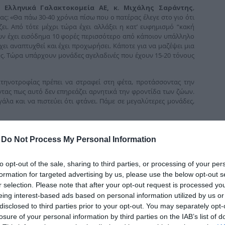
δια
 Ελληνικά Γαλακτοκομεία ΑΕ, κ. Μιχάλης Σαράντης
,
ς: «Θα πάω 30-40 χρόνια πίσω που ο πατέρας έλεγε στο γιο ότι
ζει. Από τότε μέχρι τώρα έχει αλλάξει η κατ’ ευφημισμό “κακή
ώων έχει εισόδημα 10 φορές περισσότερο από κάποιον υπάλληλο
ει αναπτυχθεί και έχει προχωρήσει. Κάποτε για να μαζέψει μια
ύς. Τώρα υπάρχουν μονάδες αγελαδινές που έχουν 15-20 τόνους
τηνοτροφίας πρέπει να στραφεί στη φέτα, προτάσσοντας την
ντας πως αυτό δεν επηρεάζει αρνητικά την φροντίδα των ζώων.
γάλα και να πιστεύει ότι φτάνει. Πάμε σε μεγαλύτερες μονάδες,
 αντιμετωπίζουν όλοι τα ίδια προβλήματα. Υπάρχουν, όμως
-
Do Not Process My Personal Information
Γιάννης Χανιωτάκης, Διευθυντής Ανάπτυξης Αγροτικού
ε: «Το θέμα είναι ότι στην αγροτική επιχειρηματικότητα οι
χώς προστίθενται νέες».
to opt-out of the sale, sharing to third parties, or processing of your per
formation for targeted advertising by us, please use the below opt-out s
εθνικό μας προϊόν, δεν είναι το ελαιόλαδο. Έχουμε ένα προϊόν
r selection. Please note that after your opt-out request is processed y
ι όχι σε μεσολαβητές και χωρίς να υπάρχει μεγάλο ποσοστό
eing interest-based ads based on personal information utilized by us or
ηση, έχει τετραπλασιασμό των εξαγωγών από το 2010 μέχρι
disclosed to third parties prior to your opt-out. You may separately opt-
losure of your personal information by third parties on the IAB’s list of