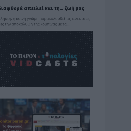
διαφθορά απειλεί και τη… ζωή μας
ληκτη, η κοινή γνώμη παρακολουθεί τις τελευταίες
ες την αποκάλυψη της κο­μπίνας με τα…