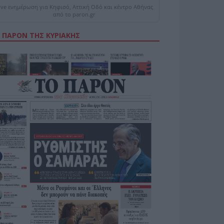
ive ενημέρωση για Κηφισό, Αττική Οδό και κέντρο Αθήνας
από το paron.gr
 ΠΑΡΟΝ ΤΗΣ ΚΥΡΙΑΚΗΣ