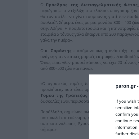
Ο
Πρόεδρος της Διεπαγγελματικής Φέτας,
περιέγραψε την εξέλιξη του κλάδου, υπογραμμίζοντα
θα τον στείλει να γίνει τσομπάνος γιατί δεν διαβά
δουλειά”. Σήμερα, ένας με μια μονάδα 300 – 400 ζ
στην Αθήνα. Η προβατοτροφία και η κτηνοτροφία έχ
εταιρεία 5 τόνους γάλα έπαιρνε από 200 παραγωγο
γάλα την ημέρα».
Ο
κ. Σαράντης
επεσήμανε πως η ανάπτυξη της κ
ανάγκη για εντατικές μορφές εκτροφής, ξεκαθαρίζο
Όπως είπε: «Δεν μπορεί κάποιος να έχει 20 τόνους 
από 300–500 ζώα και πάνω».
«Ο αγροτικός τομέας δεν είναι ενιαίος και δεν
paron.gr 
προκλήσεις, που είναι οριζόντιες», ανέφερε ο
κ. 
Τομέα της Τράπεζας Πειραιώς
και συμπλήρωσ
δυσκολίες είναι περισσότερες, απρόβλεπτες και συνε
If you wish 
sensitive in
Παράλληλα, σημείωσε πως «τα τυροκομικά είναι το 
confirm you
που πωλείται επώνυμο, απευθείας στις αγορές κα
continue se
αυτοκατανάλωσης. Έχουν συνεχώς αυξανόμενη ζήτ
information 
σήμερα».
further disc