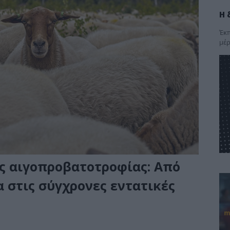
Η 
Έκπ
μέρ
ς αιγοπροβατοτροφίας: Από
 στις σύγχρονες εντατικές