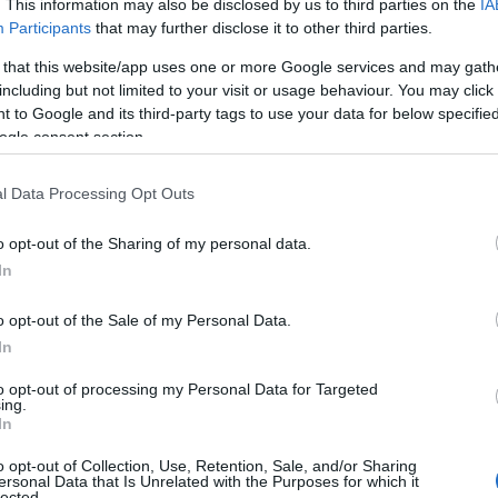
. This information may also be disclosed by us to third parties on the
IA
Participants
that may further disclose it to other third parties.
 that this website/app uses one or more Google services and may gath
including but not limited to your visit or usage behaviour. You may click 
 to Google and its third-party tags to use your data for below specifi
ogle consent section.
l Data Processing Opt Outs
o opt-out of the Sharing of my personal data.
In
o opt-out of the Sale of my Personal Data.
ιάς, Πρόεδρος της ΕΘΕΑΣ και της ΑΣ Καλαβρύτων
. «Δεν
In
. Αυτή θα είναι ο πυρήνας μας για πολλούς λόγους. Γιατί είναι
ητα, κρατά τον κοινωνικό ιστό και γιατί όχι στη βοσκήσιμη γη
to opt-out of processing my Personal Data for Targeted
ing.
In
, ήταν ιδιαίτερα αιχμηρός. Όπως είπε, τα Καλάβρυτα υπέβαλαν
 εγκρίθηκε, αλλά η απάντηση ήρθε μετά από τρία χρόνια και το
o opt-out of Collection, Use, Retention, Sale, and/or Sharing
ήσεων. Ο
κ. Σατολιάς
επεσήμανε ότι, παρά το γεγονός πως το
ersonal Data that Is Unrelated with the Purposes for which it
ι εγκρίθηκε, η έγκριση καθυστέρησε τρία χρόνια και τελικά ο
lected.