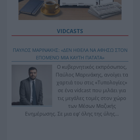
VIDCASTS
ΠΑΥΛΟΣ ΜΑΡΙΝΑΚΗΣ: «ΔΕΝ ΗΘΕΛΑ ΝΑ ΑΦΗΣΩ ΣΤΟΝ
ΕΠΟΜΕΝΟ ΜΙΑ ΚΑΥΤΗ ΠΑΤΑΤΑ»
Ο κυβερνητικός εκπρόσωπος,
Παύλος Μαρινάκης, ανοίγει τα
χαρτιά του στις «Τυπολογίες»
σε ένα vidcast που μιλάει για
τις μεγάλες τομές στον χώρο
των Μέσων Μαζικής
Ενημέρωσης. Σε μια εφ’ όλης της ύλης
συνέντευξη στον Βασίλη Κουφόπουλο, αναλύει
το χρονοδιάγραμμα για τις περιφερειακές και
ραδιοφωνικές άδειες, το πακέτο στήριξης των 80