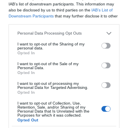
IAB’s list of downstream participants. This information may
also be disclosed by us to third parties on the
IAB’s List of
Downstream Participants
that may further disclose it to other
third parties.
Please note that this website/app uses one or more Google
Personal Data Processing Opt Outs
services and may gather and store information including but
not limited to your visit or usage behaviour. You may click to
I want to opt-out of the Sharing of my
personal data.
grant or deny consent to Google and its third-party tags to
Opted In
use your data for below specified purposes in below Google
consent section.
I want to opt-out of the Sale of my
Personal Data.
Opted In
της Ζωής μας
I want to opt-out of processing my
Οι άνθρωποι, οι αυθεντικές ιστορίες,
Personal Data for Targeted Advertising.
το ελληνικό καλοκαίρι και ένας
Opted In
πολιτισμός που μας ενώνει κάθε μέρα.
I want to opt-out of Collection, Use,
Retention, Sale, and/or Sharing of my
Personal Data that Is Unrelated with the
ΌΣΑ ΧΡΕΙΆΖΕΣΑΙ
Purposes for which it was collected.
ΓΙΑ ΤΟ ΚΑΛΟΚΑΊΡΙ ΣΟΥ →
Opted Out