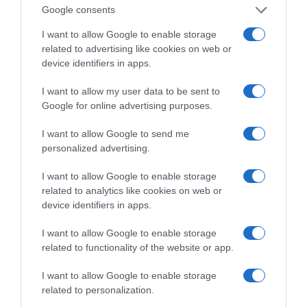
Google consents
ΡΟΗ ΕΙΔΗΣΕΩΝ
I want to allow Google to enable storage
related to advertising like cookies on web or
Το σχέδιο του Ισραήλ για τους Κούρδους
device identifiers in apps.
Ε. Λιακούλη: «Το σκάνδαλο των υποκλοπών δεν
I want to allow my user data to be sent to
μπορεί να μείνει στο σκοτάδι ενός αρχείου»
Google for online advertising purposes.
ΤΟ ΠΑΡΟΝ: Ρυθμιστής ο Αντώνης Σαμαράς – Απειλή
I want to allow Google to send me
για ΝΔ
personalized advertising.
Ιππασία – Η Ελλάδα στο Παγκόσμιο Πρωτάθλημα
I want to allow Google to enable storage
Ιππασίας!
related to analytics like cookies on web or
device identifiers in apps.
Ανακοίνωση της Ελληνικής Αριστερής Συμπαράταξης:
Οι «άριστοι» τελευταίοι των τελευταίων
I want to allow Google to enable storage
related to functionality of the website or app.
Ελληνικός Ερυθρός Σταυρός: Τι πρέπει να περιέχει
ένα φαρμακείο διακοπών
I want to allow Google to enable storage
related to personalization.