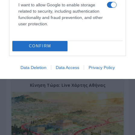
I want to allow Google to enable storage
related to security, including authentication
functionality and fraud prevention, and other
user protection.
CONFIRM
ΔΕΙΤΕ ΤΗΝ ΚΙΝΗΣΗ ΣΤΟΥΣ ΔΡΌΜΟΥΣ
Data Deletion
Data Access
Privacy Policy
Κίνηση Τώρα: Live Χάρτης Αθήνας