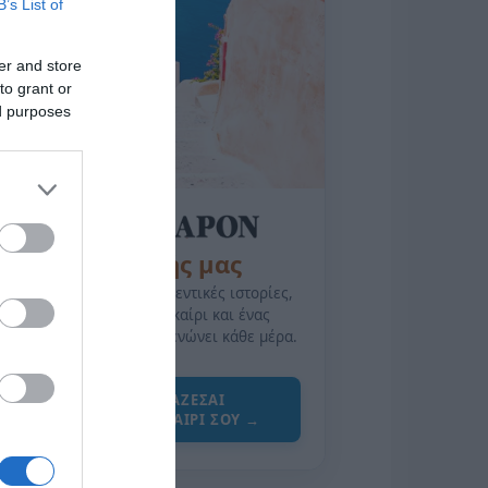
B’s List of
er and store
to grant or
ed purposes
της Ζωής μας
Οι άνθρωποι, οι αυθεντικές ιστορίες,
το ελληνικό καλοκαίρι και ένας
πολιτισμός που μας ενώνει κάθε μέρα.
ΌΣΑ ΧΡΕΙΆΖΕΣΑΙ
ΓΙΑ ΤΟ ΚΑΛΟΚΑΊΡΙ ΣΟΥ →