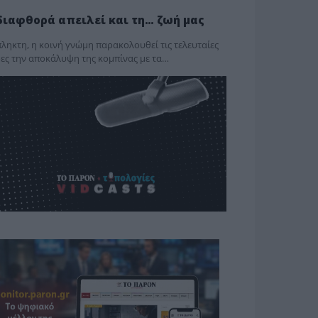
διαφθορά απειλεί και τη… ζωή μας
ληκτη, η κοινή γνώμη παρακολουθεί τις τελευταίες
ες την αποκάλυψη της κο­μπίνας με τα…