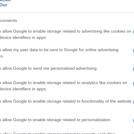
ΡΟ
Out
Στη
consents
Nam
Ρέν
o allow Google to enable storage related to advertising like cookies on
ερω
evice identifiers in apps.
Ελλ
o allow my user data to be sent to Google for online advertising
Ο Μ
s.
PAO
Το
to allow Google to send me personalized advertising.
Λίν
φρο
o allow Google to enable storage related to analytics like cookies on
evice identifiers in apps.
Επι
ίδας είναι στοίχημα αξιακού χαρακτήρα»
o allow Google to enable storage related to functionality of the website
Υγείας Χανίων συναντήθηκε ο πρωθυπουργός Αλέξης
μήνυμά του στο Twitter, η «δημιουργία των […]
o allow Google to enable storage related to personalization.
o allow Google to enable storage related to security, including