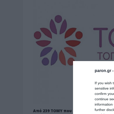
paron.gr 
If you wish 
sensitive in
confirm you
continue se
information 
further disc
Από 239 ΤΟΜΥ που έπρεπε να υπάρχουν