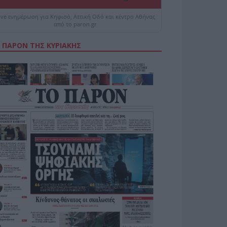
ive ενημέρωση για Κηφισό, Αττική Οδό και κέντρο Αθήνας
από το paron.gr
 ΠΑΡΟΝ ΤΗΣ ΚΥΡΙΑΚΗΣ