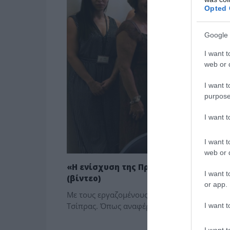
Opted 
Google 
I want t
web or d
I want t
purpose
I want 
I want t
web or d
«H ενίσχυση της Πρωτοβάθμιας Φροντ
I want t
(βίντεο)
or app.
Με τους εργαζομένους στην Τοπική Μονάδα 
Τσίπρας. Όπως αναφέρει ο πρωθυπουργός σε 
I want t
I want t