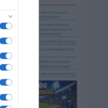
Η ΕΙΔΗΣΕΩΝ
 Μύκονο βρίσκεται η Nicole Kidman: Γεύμα στο
mos μαζί με Zoe Saldaña και Omar Epps
α Δούρου: Θολή συμφωνία που αφήνει ανοικτά
τήματα σχετικά με τα κυριαρχικά δικαιώματα της
άδας έναντι της τουρκικής επιθετικότητας
ιλάν Βιτάλις στην ΑΕΚ μέχρι το 2030! Ο νέος ηγέτης;
K On Fire: Ψάχνει το «μπαμ» με την Άντερλεχτ στην
ύμπα!
α Μενδώνη: Αυτοψία στα Αιγόσθενα, στο αρχαίο
ύριο, στα βυζαντινά και μεταβυζαντινά μνημεία
δότηση 528.000 ευρώ για τα «Φαντάσματα» στο Star