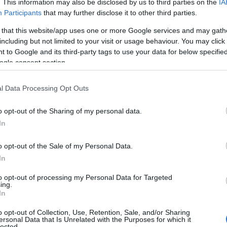
. This information may also be disclosed by us to third parties on the
IA
ου υπουργείου Υγείας για τον πρώτο χρόνο
Participants
that may further disclose it to other third parties.
υ έπρεπε να έχουν, έχουν κάνει συμβάσεις […]
 that this website/app uses one or more Google services and may gath
including but not limited to your visit or usage behaviour. You may click 
 to Google and its third-party tags to use your data for below specifi
ogle consent section.
l Data Processing Opt Outs
o opt-out of the Sharing of my personal data.
In
o opt-out of the Sale of my Personal Data.
In
to opt-out of processing my Personal Data for Targeted
ing.
In
o opt-out of Collection, Use, Retention, Sale, and/or Sharing
ersonal Data that Is Unrelated with the Purposes for which it
lected.