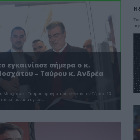
Η 
Έκπ
μέρ
 εγκαινίασε σήμερα ο κ.
οσχάτου – Ταύρου κ. Ανδρέα
ήμο Μοσχάτου – Ταύρου πραγματοποιήθηκαν την Πέμπτη 10
 τοπική μονάδα υγείας…