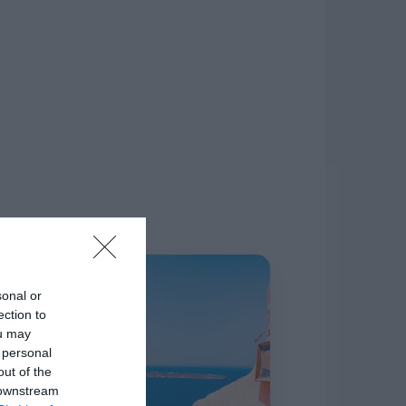
δίκτυο.
Η ΣΤΗΛΗ ΜΑΣ
sonal or
ection to
ou may
 personal
out of the
 downstream