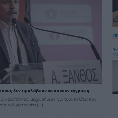
VI
ΠΑ
ΕΠ
ε όσους δεν προλάβουν να κάνουν εγγραφή
οίο καλύπτονταν μέχρι σήμερα, για τους πολίτες που
Κου
νειακό γιατρό είτε […]
περ
στή
και