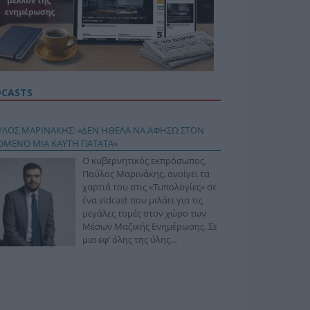
DCASTS
ΥΛΟΣ ΜΑΡΙΝΑΚΗΣ: «ΔΕΝ ΗΘΕΛΑ ΝΑ ΑΦΗΣΩ ΣΤΟΝ
ΟΜΕΝΟ ΜΙΑ ΚΑΥΤΗ ΠΑΤΑΤΑ»
Ο κυβερνητικός εκπρόσωπος,
Παύλος Μαρινάκης, ανοίγει τα
χαρτιά του στις «Τυπολογίες» σε
ένα vidcast που μιλάει για τις
μεγάλες τομές στον χώρο των
Μέσων Μαζικής Ενημέρωσης. Σε
μια εφ’ όλης της ύλης
συνέντευξη στον Βασίλη
φόπουλο, αναλύει το χρονοδιάγραμμα για τις
ιφερειακές και ραδιοφωνικές άδειες, το πακέτο
ριξης των 80 εκατομμυρίων ευρώ για τον Τύπο, αλλά
 την πρωτοβουλία για την άρση της ανωνυμίας στο