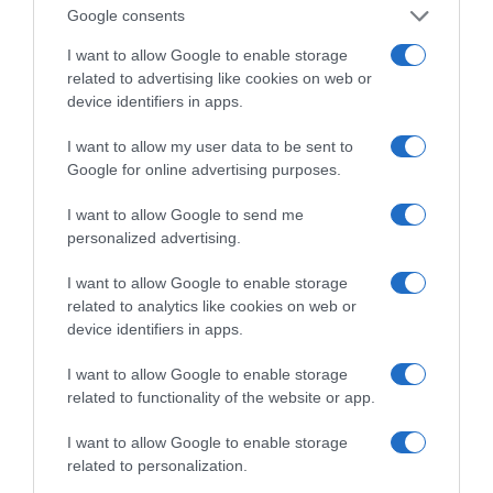
Google consents
ΡΟΗ ΕΙΔΗΣΕΩΝ
I want to allow Google to enable storage
related to advertising like cookies on web or
Νέο Ειδικό Χωροταξικό Πλαίσιο για τον Τουρισμό
device identifiers in apps.
(ΚΥΑ)
I want to allow my user data to be sent to
Όσιος Νικάνωρ ο θαυματουργός
Google for online advertising purposes.
Σάκης Αρναούτογλου προς Κομισιόν: «Ακριβότερα τα
I want to allow Google to send me
διόδια από τους Ευζώνους στην Αθήνα απ’ ό,τι από
personalized advertising.
τις Βρυξέλλες μέχρι την Ελλάδα»
I want to allow Google to enable storage
Βουτιές χωρίς ρίσκο: 8 χρυσές οδηγίες για να
related to analytics like cookies on web or
απολαμβάνεις το νερό με απόλυτη ασφάλεια!
device identifiers in apps.
ΕΡΤ3 – «Project Περιφέρεια»: Η καλλιέργεια του
I want to allow Google to enable storage
ροδάκινου στη Νάουσα
related to functionality of the website or app.
Έτοιμη η Λίμνη Στράτου για το Πανευρωπαϊκό
I want to allow Google to enable storage
Θαλάσσιου Σκι Νέων
related to personalization.