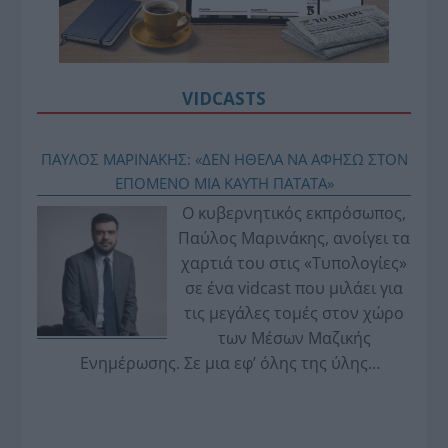
VIDCASTS
ΠΑΥΛΟΣ ΜΑΡΙΝΑΚΗΣ: «ΔΕΝ ΗΘΕΛΑ ΝΑ ΑΦΗΣΩ ΣΤΟΝ
ΕΠΟΜΕΝΟ ΜΙΑ ΚΑΥΤΗ ΠΑΤΑΤΑ»
Ο κυβερνητικός εκπρόσωπος,
Παύλος Μαρινάκης, ανοίγει τα
χαρτιά του στις «Τυπολογίες»
σε ένα vidcast που μιλάει για
τις μεγάλες τομές στον χώρο
των Μέσων Μαζικής
Ενημέρωσης. Σε μια εφ’ όλης της ύλης
συνέντευξη στον Βασίλη Κουφόπουλο, αναλύει
το χρονοδιάγραμμα για τις περιφερειακές και
ραδιοφωνικές άδειες, το πακέτο στήριξης των 80