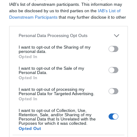
IAB’s list of downstream participants. This information may
also be disclosed by us to third parties on the
IAB’s List of
Downstream Participants
that may further disclose it to other
third parties.
Please note that this website/app uses one or more Google
Personal Data Processing Opt Outs
services and may gather and store information including but
not limited to your visit or usage behaviour. You may click to
I want to opt-out of the Sharing of my
personal data.
grant or deny consent to Google and its third-party tags to
Opted In
use your data for below specified purposes in below Google
consent section.
I want to opt-out of the Sale of my
Personal Data.
Opted In
της Ζωής μας
I want to opt-out of processing my
Οι άνθρωποι, οι αυθεντικές ιστορίες,
Personal Data for Targeted Advertising.
το ελληνικό καλοκαίρι και ένας
Opted In
πολιτισμός που μας ενώνει κάθε μέρα.
I want to opt-out of Collection, Use,
Retention, Sale, and/or Sharing of my
Personal Data that Is Unrelated with the
ΌΣΑ ΧΡΕΙΆΖΕΣΑΙ
Purposes for which it was collected.
ΓΙΑ ΤΟ ΚΑΛΟΚΑΊΡΙ ΣΟΥ →
Opted Out