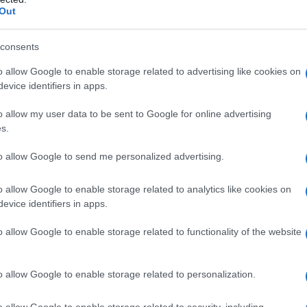
ΡΟ
Out
Ορθ
consents
ΥΠΕ
Ψυ
o allow Google to enable storage related to advertising like cookies on
«μπ
evice identifiers in apps.
ανα
o allow my user data to be sent to Google for online advertising
ΠΑΟ
s.
αγ
Στη
to allow Google to send me personalized advertising.
Nam
Ρέν
o allow Google to enable storage related to analytics like cookies on
ερω
evice identifiers in apps.
Ελλ
o allow Google to enable storage related to functionality of the website
Ο Μ
o allow Google to enable storage related to personalization.
o allow Google to enable storage related to security, including