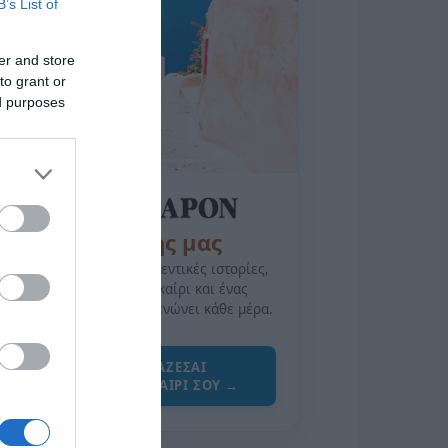
B’s List of
er and store
to grant or
ed purposes
της Ζωής μας
Οι άνθρωποι, οι αυθεντικές ιστορίες,
το ελληνικό καλοκαίρι και ένας
πολιτισμός που μας ενώνει κάθε μέρα.
ΌΣΑ ΧΡΕΙΆΖΕΣΑΙ
ΓΙΑ ΤΟ ΚΑΛΟΚΑΊΡΙ ΣΟΥ →