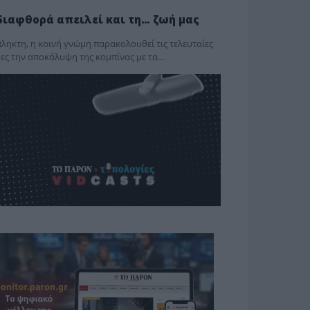
διαφθορά απειλεί και τη… ζωή μας
ληκτη, η κοινή γνώμη παρακολουθεί τις τελευταίες
ες την αποκάλυψη της κο­μπίνας με τα…