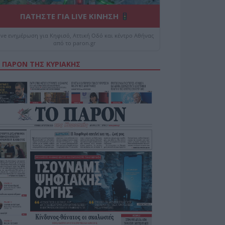
ΠΑΤΗΣΤΕ ΓΙΑ LIVE ΚΙΝΗΣΗ
ive ενημέρωση για Κηφισό, Αττική Οδό και κέντρο Αθήνας
από το paron.gr
 ΠΑΡΟΝ ΤΗΣ ΚΥΡΙΑΚΗΣ