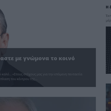
Η 
Έκπ
μέρ
μαστε με γνώμονα το κοινό
 καλό… «Στους στόχους μας για την επόμενη πενταετία
άπλαση του κέντρου της…