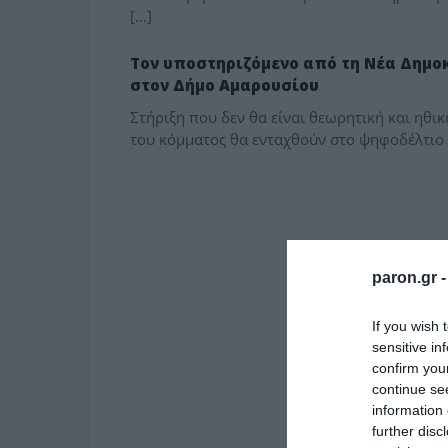
[…]
ΠΑΡΑΠΟΛΙΤΙΚΑ
Τον υποστηριζόμενο από τη Νέα Δημοκ
στον Δήμο Αμαρουσίου
Στήριξη που δεν θα είναι θεωρητική και ηθικ
του κόμματος θα ενταχθούν στο ψηφοδέλτιο γ
paron.gr 
If you wish 
sensitive in
confirm you
continue se
information 
further disc