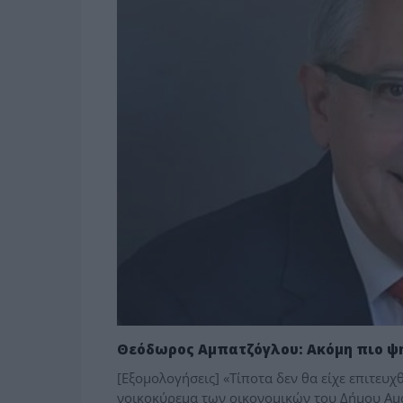
Θεόδωρος Αμπατζόγλου: Ακόμη πιο 
[Εξομολογήσεις] «Τίποτα δεν θα είχε επιτευχ
νοικοκύρεμα των οικονομικών του Δήμου Αμ