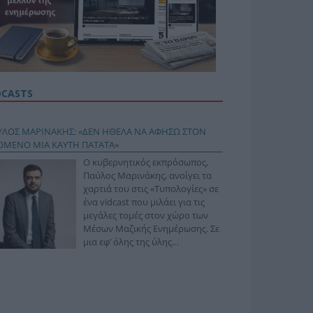
DCASTS
ΥΛΟΣ ΜΑΡΙΝΑΚΗΣ: «ΔΕΝ ΗΘΕΛΑ ΝΑ ΑΦΗΣΩ ΣΤΟΝ
ΟΜΕΝΟ ΜΙΑ ΚΑΥΤΗ ΠΑΤΑΤΑ»
Ο κυβερνητικός εκπρόσωπος,
Παύλος Μαρινάκης, ανοίγει τα
χαρτιά του στις «Τυπολογίες» σε
ένα vidcast που μιλάει για τις
μεγάλες τομές στον χώρο των
Μέσων Μαζικής Ενημέρωσης. Σε
μια εφ’ όλης της ύλης
συνέντευξη στον Βασίλη
φόπουλο, αναλύει το χρονοδιάγραμμα για τις
ιφερειακές και ραδιοφωνικές άδειες, το πακέτο
ριξης των 80 εκατομμυρίων ευρώ για τον Τύπο, αλλά
 την πρωτοβουλία για την άρση της ανωνυμίας στο