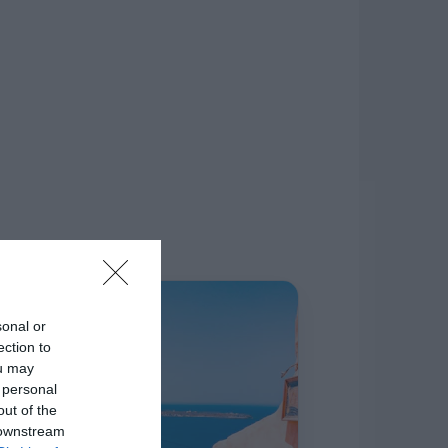
δίκτυο.
Η ΣΤΗΛΗ ΜΑΣ
sonal or
ection to
ou may
 personal
out of the
 downstream