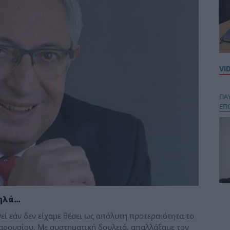
VI
ΠΑ
ΕΠ
Κου
ψηλά…
περ
θεί εάν δεν είχαμε θέσει ως απόλυτη προτεραιότητα το
στή
αρουσίου. Με συστηματική δουλειά, απαλλάξαμε τον
και