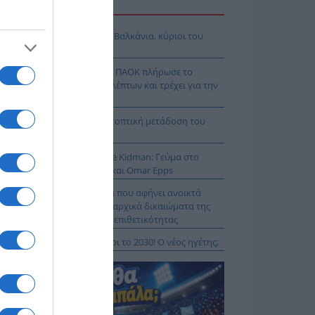
Η ΕΙΔΗΣΕΩΝ
όδοξοι υπάρχουν και στα Βαλκάνια, κύριοι του
Ξ!
χρολουσία στην Τούμπα: Ο ΠΑΟΚ πλήρωσε το
λακ άουτ» των 17 δευτερολέπτων και τρέχει για την
τροπή στο Βέλγιο
Κ – Άντερλεχτ LIVE: Η τηλεοπτική μετάδοση του
ώνα (OPEN)
 Μύκονο βρίσκεται η Nicole Kidman: Γεύμα στο
mos μαζί με Zoe Saldaña και Omar Epps
α Δούρου: Θολή συμφωνία που αφήνει ανοικτά
τήματα σχετικά με τα κυριαρχικά δικαιώματα της
άδας έναντι της τουρκικής επιθετικότητας
ιλάν Βιτάλις στην ΑΕΚ μέχρι το 2030! Ο νέος ηγέτης;