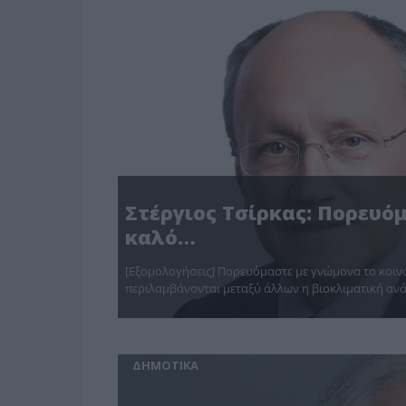
ΔΗΜΟΤΙΚΑ
Στέργιος Τσίρκας: Πορευό
καλό…
[Εξομολογήσεις] Πορευόμαστε με γνώμονα το κοινό
περιλαμβάνονται μεταξύ άλλων η βιοκλιματική αν
ΔΗΜΟΤΙΚΑ