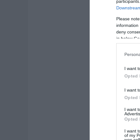
participants
Downstream 
Please note
information 
deny consent
in below Go
Persona
I want t
Opted 
I want t
Opted 
I want 
Advertis
Opted 
I want t
of my P
was col