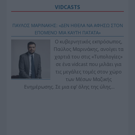
VIDCASTS
ΠΑΥΛΟΣ ΜΑΡΙΝΑΚΗΣ: «ΔΕΝ ΗΘΕΛΑ ΝΑ ΑΦΗΣΩ ΣΤΟΝ
ΕΠΟΜΕΝΟ ΜΙΑ ΚΑΥΤΗ ΠΑΤΑΤΑ»
Ο κυβερνητικός εκπρόσωπος,
Παύλος Μαρινάκης, ανοίγει τα
χαρτιά του στις «Τυπολογίες»
σε ένα vidcast που μιλάει για
τις μεγάλες τομές στον χώρο
των Μέσων Μαζικής
Ενημέρωσης. Σε μια εφ’ όλης της ύλης
συνέντευξη στον Βασίλη Κουφόπουλο, αναλύει
το χρονοδιάγραμμα για τις περιφερειακές και
ραδιοφωνικές άδειες, το πακέτο στήριξης των 80
εκατομμυρίων ευρώ για τον Τύπο, αλλά και την
πρωτοβουλία για την άρση της ανωνυμίας στο
διαδίκτυο.