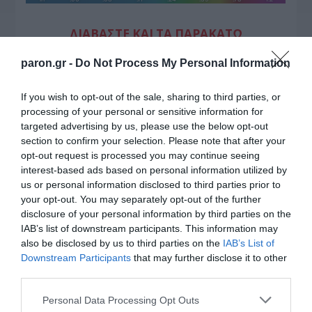
ΔΙΑΒΑΣΤΕ ΚΑΙ ΤΑ ΠΑΡΑΚΑΤΩ
paron.gr -
Do Not Process My Personal Information
Τίτλοι τέλους
Μεταμόρφωση του Σωτήρος: Τα έθιμα, ο
If you wish to opt-out of the sale, sharing to third parties, or
συμβολισμός και η αλλαγή του καιρού
processing of your personal or sensitive information for
targeted advertising by us, please use the below opt-out
Κάποιοι εντός ΕΛΑΣ εκθέτουν τον Τσίπρα
section to confirm your selection. Please note that after your
opt-out request is processed you may continue seeing
Ουδεμία ενημέρωση για τις συνομιλίες με τη Λιβύη
interest-based ads based on personal information utilized by
us or personal information disclosed to third parties prior to
Coolcation: Τι είναι η νέα τάση και πώς θα βρείτε
your opt-out. You may separately opt-out of the further
προορισμούς δροσιάς στην Ελλάδα
disclosure of your personal information by third parties on the
Ο καιρός των επομένων ημερών: Κανονικός
IAB’s list of downstream participants. This information may
also be disclosed by us to third parties on the
IAB’s List of
Αύγουστος με δυνατούς βοριάδες και σταδιακή
Downstream Participants
that may further disclose it to other
άνοδο της θερμοκρασίας
third parties.
ΤΟ ΒΙΒΛΙΟ ΣΤΟ “Π”
Please note that this website/app uses one or more Google
Personal Data Processing Opt Outs
services and may gather and store information including but