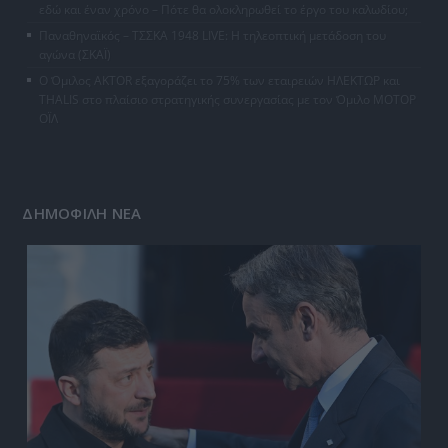
εδώ και έναν χρόνο – Πότε θα ολοκληρωθεί το έργο του καλωδίου;
Παναθηναϊκός – ΤΣΣΚΑ 1948 LIVE: Η τηλεοπτική μετάδοση του
αγώνα (ΣΚΑΪ)
Ο Όμιλος AKTOR εξαγοράζει το 75% των εταιρειών ΗΛΕΚΤΩΡ και
THALIS στο πλαίσιο στρατηγικής συνεργασίας με τον Όμιλο ΜΟΤΟΡ
ΟΪΛ
ΔΗΜΟΦΙΛΗ ΝΕΑ