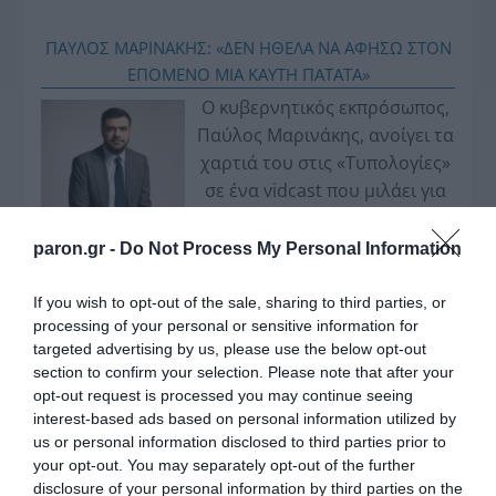
ΠΑΥΛΟΣ ΜΑΡΙΝΑΚΗΣ: «ΔΕΝ ΗΘΕΛΑ ΝΑ ΑΦΗΣΩ ΣΤΟΝ
ΕΠΟΜΕΝΟ ΜΙΑ ΚΑΥΤΗ ΠΑΤΑΤΑ»
Ο κυβερνητικός εκπρόσωπος,
Παύλος Μαρινάκης, ανοίγει τα
χαρτιά του στις «Τυπολογίες»
σε ένα vidcast που μιλάει για
τις μεγάλες τομές στον χώρο
των Μέσων Μαζικής
paron.gr -
Do Not Process My Personal Information
Ενημέρωσης. Σε μια εφ’ όλης της ύλης
συνέντευξη στον Βασίλη Κουφόπουλο, αναλύει
If you wish to opt-out of the sale, sharing to third parties, or
processing of your personal or sensitive information for
το χρονοδιάγραμμα για τις περιφερειακές και
targeted advertising by us, please use the below opt-out
ραδιοφωνικές άδειες, το πακέτο στήριξης των 80
section to confirm your selection. Please note that after your
εκατομμυρίων ευρώ για τον Τύπο, αλλά και την
opt-out request is processed you may continue seeing
πρωτοβουλία για την άρση της ανωνυμίας στο
interest-based ads based on personal information utilized by
διαδίκτυο.
us or personal information disclosed to third parties prior to
your opt-out. You may separately opt-out of the further
disclosure of your personal information by third parties on the