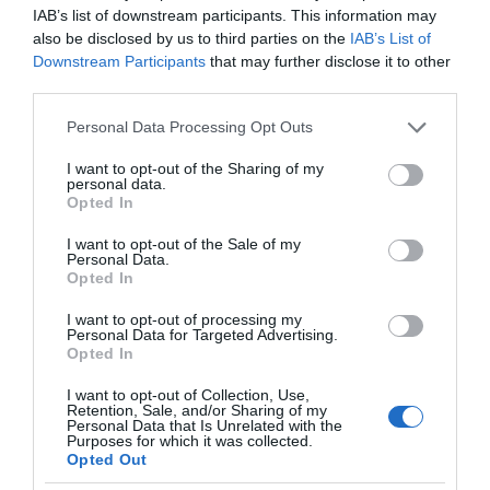
IAB’s list of downstream participants. This information may
also be disclosed by us to third parties on the
IAB’s List of
Downstream Participants
that may further disclose it to other
third parties.
Please note that this website/app uses one or more Google
Personal Data Processing Opt Outs
services and may gather and store information including but
not limited to your visit or usage behaviour. You may click to
I want to opt-out of the Sharing of my
personal data.
grant or deny consent to Google and its third-party tags to
Opted In
use your data for below specified purposes in below Google
consent section.
Η ΣΤΗΛΗ ΜΑΣ
I want to opt-out of the Sale of my
Personal Data.
Opted In
I want to opt-out of processing my
Personal Data for Targeted Advertising.
Opted In
I want to opt-out of Collection, Use,
Retention, Sale, and/or Sharing of my
Personal Data that Is Unrelated with the
Purposes for which it was collected.
Opted Out