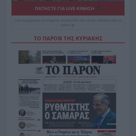
ΠΑΤΗΣΤΕ ΓΙΑ LIVE ΚΙΝΗΣΗ
Live ενημέρωση για Κηφισό, Αττική Οδό και κέντρο Αθήνας από το
paron.gr
ΤΟ ΠΑΡΟΝ ΤΗΣ ΚΥΡΙΑΚΗΣ