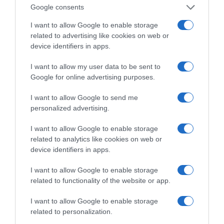
Google consents
I want to allow Google to enable storage
related to advertising like cookies on web or
device identifiers in apps.
I want to allow my user data to be sent to
της Ζωής μας
Google for online advertising purposes.
Οι άνθρωποι, οι αυθεντικές ιστορίες,
I want to allow Google to send me
το ελληνικό καλοκαίρι και ένας
personalized advertising.
πολιτισμός που μας ενώνει κάθε μέρα.
I want to allow Google to enable storage
ΌΣΑ ΧΡΕΙΆΖΕΣΑΙ
related to analytics like cookies on web or
ΓΙΑ ΤΟ ΚΑΛΟΚΑΊΡΙ ΣΟΥ →
device identifiers in apps.
I want to allow Google to enable storage
related to functionality of the website or app.
ΡΟΗ ΕΙΔΗΣΕΩΝ
I want to allow Google to enable storage
Ν. Γρηγοράκου: Ένας «πολιτισμένος» κυβερνητικός
related to personalization.
διάλογος