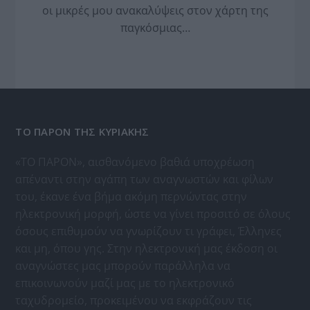
οι μικρές μου ανακαλύψεις στον χάρτη της
παγκόσμιας…
ΤΟ ΠΑΡΟΝ ΤΗΣ ΚΥΡΙΑΚΗΣ
«ΤΟ ΠΑΡΟΝ», αισθανόμενο βαθιά υποχρέωση
απέναντι στην αγάπη των αναγνωστών και φίλων
του, έκανε ένα βήμα ακόμη περνώντας στην
ηλεκτρονική μορφή, ώστε να γίνει προσιτό σε όλους
όσους επιθυμούν να γνωρίζουν τι γράφει, Έλληνες
και μη, όπου γης. Στην ηλεκτρονική μας έκδοση οι
αναγνώστες μας μπορούν παράλληλα να
επικοινωνούν μαζί μας με το ηλεκτρονικό
ταχυδρομείο, προκειμένου να εκφράζουν τις