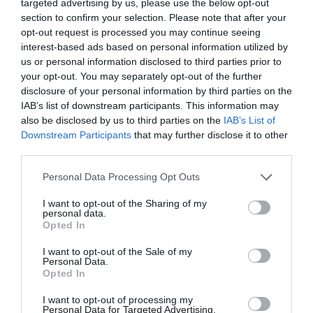
targeted advertising by us, please use the below opt-out
section to confirm your selection. Please note that after your
opt-out request is processed you may continue seeing
interest-based ads based on personal information utilized by
us or personal information disclosed to third parties prior to
your opt-out. You may separately opt-out of the further
disclosure of your personal information by third parties on the
ΔΙΑΒΑΣΤΕ ΚΑΙ ΤΑ ΠΑΡΑΚΑΤΩ
IAB’s list of downstream participants. This information may
also be disclosed by us to third parties on the
IAB’s List of
Τίτλοι τέλους
Downstream Participants
that may further disclose it to other
third parties.
Μεταμόρφωση του Σωτήρος: Τα έθιμα, ο
συμβολισμός και η αλλαγή του καιρού
Please note that this website/app uses one or more Google
Personal Data Processing Opt Outs
services and may gather and store information including but
Κάποιοι εντός ΕΛΑΣ εκθέτουν τον Τσίπρα
not limited to your visit or usage behaviour. You may click to
I want to opt-out of the Sharing of my
personal data.
grant or deny consent to Google and its third-party tags to
Opted In
Ουδεμία ενημέρωση για τις συνομιλίες με τη Λιβύη
use your data for below specified purposes in below Google
consent section.
Coolcation: Τι είναι η νέα τάση και πώς θα βρείτε
I want to opt-out of the Sale of my
Personal Data.
προορισμούς δροσιάς στην Ελλάδα
Opted In
Ο καιρός των επομένων ημερών: Κανονικός
I want to opt-out of processing my
Personal Data for Targeted Advertising.
Αύγουστος με δυνατούς βοριάδες και σταδιακή