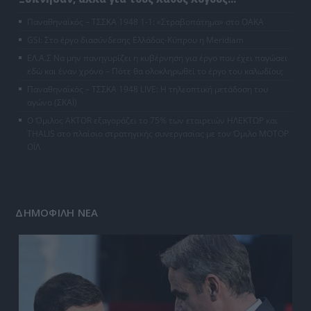
Παναθηναϊκός – ΤΣΣΚΑ 1948 1-1: «Στραβοπάτημα» στο ΟΑΚΑ
GSI: Στο έργο διασύνδεσης Ελλάδας-Κύπρου η Meridiam
ΕΛ.Α.Σ Να μην πανηγυρίζει η κυβέρνηση για έργο που έχει παγώσει
εδώ και έναν χρόνο – Πότε θα ολοκληρωθεί το έργο του καλωδίου;
Παναθηναϊκός – ΤΣΣΚΑ 1948 LIVE: Η τηλεοπτική μετάδοση του
αγώνα (ΣΚΑΪ)
Ο Όμιλος AKTOR εξαγοράζει το 75% των εταιρειών ΗΛΕΚΤΩΡ και
THALIS στο πλαίσιο στρατηγικής συνεργασίας με τον Όμιλο ΜΟΤΟΡ
ΟΪΛ
ΔΗΜΟΦΙΛΗ ΝΕΑ