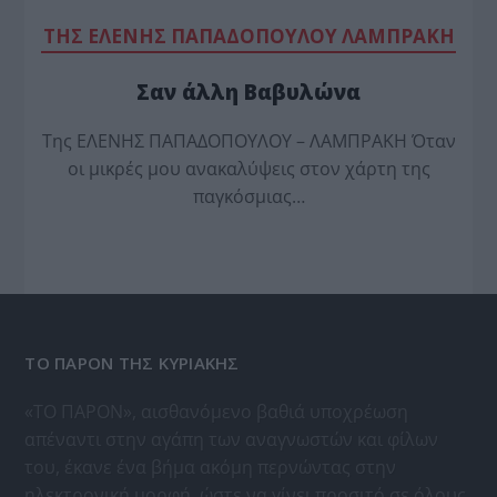
TΗΣ ΕΛΕΝΗΣ ΠΑΠΑΔΟΠΟΥΛΟΥ ΛΑΜΠΡΑΚΗ
Σαν άλλη Βαβυλώνα
Της ΕΛΕΝΗΣ ΠΑΠΑΔΟΠΟΥΛΟΥ – ΛΑΜΠΡΑΚΗ Όταν
οι μικρές μου ανακαλύψεις στον χάρτη της
παγκόσμιας…
ΤΟ ΠΑΡΟΝ ΤΗΣ ΚΥΡΙΑΚΗΣ
«ΤΟ ΠΑΡΟΝ», αισθανόμενο βαθιά υποχρέωση
απέναντι στην αγάπη των αναγνωστών και φίλων
του, έκανε ένα βήμα ακόμη περνώντας στην
ηλεκτρονική μορφή, ώστε να γίνει προσιτό σε όλους