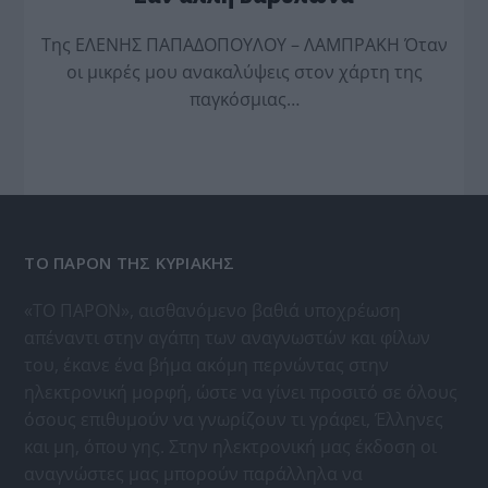
Της ΕΛΕΝΗΣ ΠΑΠΑΔΟΠΟΥΛΟΥ – ΛΑΜΠΡΑΚΗ Όταν
οι μικρές μου ανακαλύψεις στον χάρτη της
παγκόσμιας…
ΤΟ ΠΑΡΟΝ ΤΗΣ ΚΥΡΙΑΚΗΣ
«ΤΟ ΠΑΡΟΝ», αισθανόμενο βαθιά υποχρέωση
απέναντι στην αγάπη των αναγνωστών και φίλων
του, έκανε ένα βήμα ακόμη περνώντας στην
ηλεκτρονική μορφή, ώστε να γίνει προσιτό σε όλους
όσους επιθυμούν να γνωρίζουν τι γράφει, Έλληνες
και μη, όπου γης. Στην ηλεκτρονική μας έκδοση οι
αναγνώστες μας μπορούν παράλληλα να