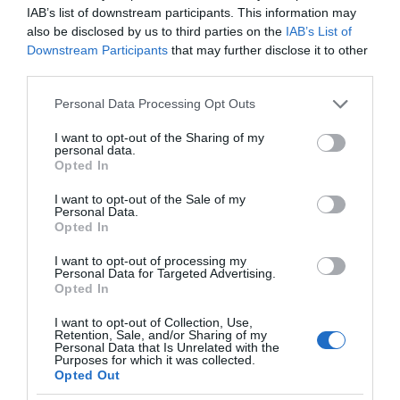
IAB’s list of downstream participants. This information may
also be disclosed by us to third parties on the
IAB’s List of
Downstream Participants
that may further disclose it to other
third parties.
Please note that this website/app uses one or more Google
Personal Data Processing Opt Outs
services and may gather and store information including but
not limited to your visit or usage behaviour. You may click to
I want to opt-out of the Sharing of my
personal data.
grant or deny consent to Google and its third-party tags to
Opted In
use your data for below specified purposes in below Google
consent section.
I want to opt-out of the Sale of my
Personal Data.
Opted In
I want to opt-out of processing my
Personal Data for Targeted Advertising.
Opted In
I want to opt-out of Collection, Use,
Retention, Sale, and/or Sharing of my
ΔΙΑΒΑΣΤΕ ΚΑΙ ΤΑ ΠΑΡΑΚΑΤΩ
Personal Data that Is Unrelated with the
Purposes for which it was collected.
Opted Out
LIVE: Η Θεία Λειτουργία της Μεταμορφώσεως του