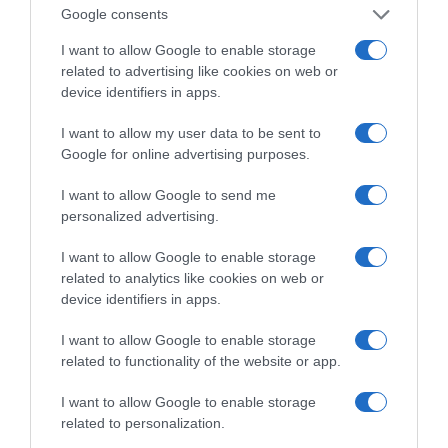
Σωτήρος
Google consents
Ο καιρός των επομένων ημερών: Κανονικός
I want to allow Google to enable storage
Αύγουστος με δυνατούς βοριάδες και σταδιακή
related to advertising like cookies on web or
άνοδο της θερμοκρασίας
device identifiers in apps.
Ξύπνησαν, αλλά για τους λάθος λόγους…
I want to allow my user data to be sent to
Google for online advertising purposes.
Μεταμόρφωση του Σωτήρος: Τα έθιμα, ο
συμβολισμός και η αλλαγή του καιρού
I want to allow Google to send me
personalized advertising.
Ο καιρός των επομένων ημερών: Κανονικός
Αύγουστος με δυνατούς βοριάδες και σταδιακή
I want to allow Google to enable storage
άνοδο της θερμοκρασίας
related to analytics like cookies on web or
device identifiers in apps.
Ψυχρολουσία στην Τούμπα: Ο ΠΑΟΚ πλήρωσε το
«μπλακ άουτ» των 17 δευτερολέπτων και τρέχει για
I want to allow Google to enable storage
την ανατροπή στο Βέλγιο
related to functionality of the website or app.
ΤΟ ΒΙΒΛΙΟ ΣΤΟ “Π”
I want to allow Google to enable storage
related to personalization.