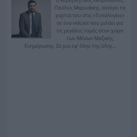
Ο κυβερνητικός εκπρόσωπος,
Παύλος Μαρινάκης, ανοίγει τα
χαρτιά του στις «Τυπολογίες»
σε ένα vidcast που μιλάει για
τις μεγάλες τομές στον χώρο
των Μέσων Μαζικής
Ενημέρωσης. Σε μια εφ’ όλης της ύλης
συνέντευξη στον Βασίλη Κουφόπουλο, αναλύει
το χρονοδιάγραμμα για τις περιφερειακές και
ραδιοφωνικές άδειες, το πακέτο στήριξης των 80
εκατομμυρίων ευρώ για τον Τύπο, αλλά και την
πρωτοβουλία για την άρση της ανωνυμίας στο
διαδίκτυο.