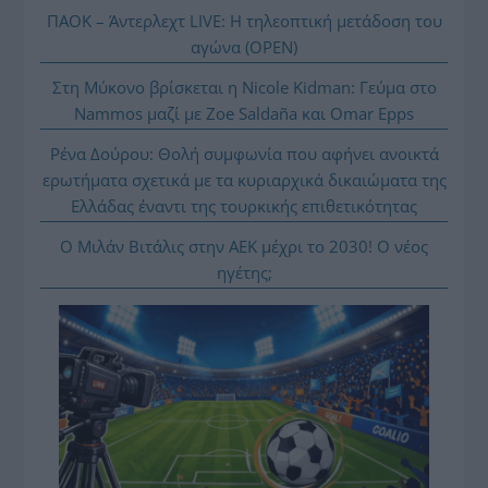
ΠΑΟΚ – Άντερλεχτ LIVE: Η τηλεοπτική μετάδοση του
αγώνα (OPEN)
Στη Μύκονο βρίσκεται η Nicole Kidman: Γεύμα στο
Nammos μαζί με Zoe Saldaña και Omar Epps
Ρένα Δούρου: Θολή συμφωνία που αφήνει ανοικτά
ερωτήματα σχετικά με τα κυριαρχικά δικαιώματα της
Ελλάδας έναντι της τουρκικής επιθετικότητας
Ο Μιλάν Βιτάλις στην ΑΕΚ μέχρι το 2030! Ο νέος
ηγέτης;