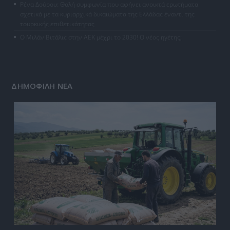
Ρένα Δούρου: Θολή συμφωνία που αφήνει ανοικτά ερωτήματα
σχετικά με τα κυριαρχικά δικαιώματα της Ελλάδας έναντι της
τουρκικής επιθετικότητας
Ο Μιλάν Βιτάλις στην ΑΕΚ μέχρι το 2030! Ο νέος ηγέτης;
ΔΗΜΟΦΙΛΗ ΝΕΑ