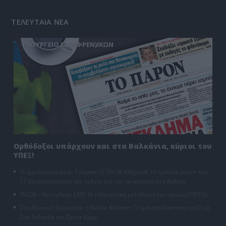
ΤΕΛΕΥΤΑΙΑ ΝΕΑ
ΥΠΟΥΡΓΕΙΟ ΕΞΩ(ΦΡΕΝ)ΙΚΩΝ
Ορθόδοξοι υπάρχουν και στα Βαλκάνια, κύριοι του
ΥΠΕΞ!
Ψυχρολουσία στην Τούμπα: Ο ΠΑΟΚ πλήρωσε το «μπλακ άουτ» των
17 δευτερολέπτων και τρέχει για την ανατροπή στο Βέλγιο
ΠΑΟΚ – Άντερλεχτ LIVE: Η τηλεοπτική μετάδοση του αγώνα (OPEN)
Στη Μύκονο βρίσκεται η Nicole Kidman: Γεύμα στο Nammos μαζί με
Zoe Saldaña και Omar Epps