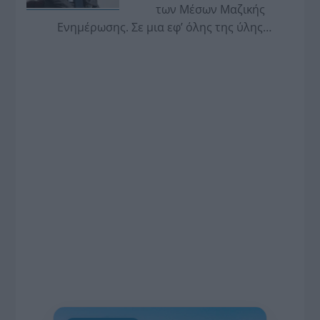
των Μέσων Μαζικής
Ενημέρωσης. Σε μια εφ’ όλης της ύλης
συνέντευξη στον Βασίλη Κουφόπουλο, αναλύει
το χρονοδιάγραμμα για τις περιφερειακές και
ραδιοφωνικές άδειες, το πακέτο στήριξης των 80
εκατομμυρίων ευρώ για τον Τύπο, αλλά και την
πρωτοβουλία για την άρση της ανωνυμίας στο
διαδίκτυο.