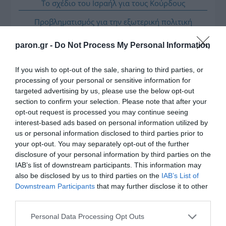
Το σχέδιο του Ισραήλ για τους Κούρδους
Προβληματισμός για την εξωτερική πολιτική
Ήλιος και μάτια: Ο αόρατος κίνδυνος του
paron.gr -
Do Not Process My Personal Information
καλοκαιριού για την όραση
If you wish to opt-out of the sale, sharing to third parties, or
ΤΟ ΒΙΒΛΙΟ ΣΤΟ “Π”
processing of your personal or sensitive information for
targeted advertising by us, please use the below opt-out
section to confirm your selection. Please note that after your
opt-out request is processed you may continue seeing
interest-based ads based on personal information utilized by
us or personal information disclosed to third parties prior to
your opt-out. You may separately opt-out of the further
disclosure of your personal information by third parties on the
IAB’s list of downstream participants. This information may
also be disclosed by us to third parties on the
IAB’s List of
Downstream Participants
that may further disclose it to other
third parties.
Please note that this website/app uses one or more Google
Personal Data Processing Opt Outs
services and may gather and store information including but