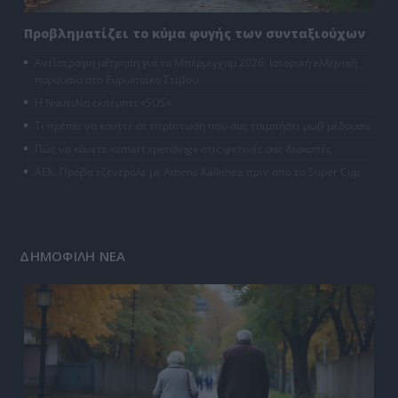
Προβληματίζει το κύμα φυγής των συνταξιούχων
Αντίστροφη μέτρηση για το Μπέρμιγχαμ 2026: Ιστορική ελληνική
παρουσία στο Ευρωπαϊκό Στίβου
Η Ναυτιλία εκπέμπει «SOS»
Τι πρέπει να κάνετε σε περίπτωση που σας τσιμπήσει μωβ μέδουσα
Πώς να κάνετε «smart spending» στις φετινές σας διακοπές
ΑΕΚ: Πρόβα τζενεράλε με Athens Kallithea πριν από το Super Cup
ΔΗΜΟΦΙΛΗ ΝΕΑ