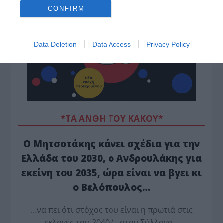
CONFIRM
Data Deletion
Data Access
Privacy Policy
*ΤΑ ΆΝΘΗ ΤΟΥ ΚΑΚΟΎ*
Ο Μητσοτάκης κάνει σχέδια για την
Ελλάδα του 2030, ο Ανδρουλάκης για
εκείνη του 2035, ώρα είναι να βγει κι
ο Βελόπουλος…
…να πει ότι στόχος του είναι η πρωτιά στις
εκλογές του 2040 (…στον Σύλλογο…