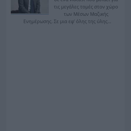
τις μεγάλες τομές στον χώρο
των Μέσων Μαζικής
Ενημέρωσης. Σε μια εφ’ όλης της ύλης
συνέντευξη στον Βασίλη Κουφόπουλο, αναλύει
το χρονοδιάγραμμα για τις περιφερειακές και
ραδιοφωνικές άδειες, το πακέτο στήριξης των 80
εκατομμυρίων ευρώ για τον Τύπο, αλλά και την
πρωτοβουλία για την άρση της ανωνυμίας στο
διαδίκτυο.