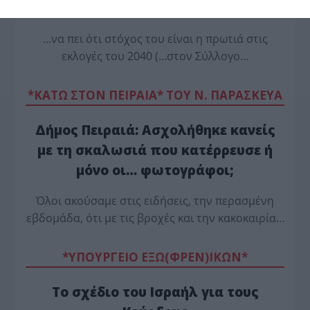
ο Βελόπουλος…
…να πει ότι στόχος του είναι η πρωτιά στις
εκλογές του 2040 (…στον Σύλλογο…
*ΚΑΤΩ ΣΤΟΝ ΠΕΙΡΑΙΑ* ΤΟΥ Ν. ΠΑΡΑΣΚΕΥΑ
Δήμος Πειραιά: Ασχολήθηκε κανείς
με τη σκαλωσιά που κατέρρευσε ή
μόνο οι… φωτογράφοι;
Όλοι ακούσαμε στις ειδήσεις, την περασμένη
εβδομάδα, ότι με τις βροχές και την κακοκαιρία…
*ΥΠΟΥΡΓΕΙΟ ΕΞΩ(ΦΡΕΝ)ΙΚΩΝ*
Το σχέδιο του Ισραήλ για τους