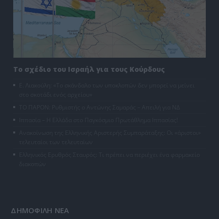
Το σχέδιο του Ισραήλ για τους Κούρδους
Ε. Λιακούλη: «Το σκάνδαλο των υποκλοπών δεν μπορεί να μείνει
στο σκοτάδι ενός αρχείου»
ΤΟ ΠΑΡΟΝ: Ρυθμιστής ο Αντώνης Σαμαράς – Απειλή για ΝΔ
Ιππασία – Η Ελλάδα στο Παγκόσμιο Πρωτάθλημα Ιππασίας!
Ανακοίνωση της Ελληνικής Αριστερής Συμπαράταξης: Οι «άριστοι»
τελευταίοι των τελευταίων
Ελληνικός Ερυθρός Σταυρός: Τι πρέπει να περιέχει ένα φαρμακείο
διακοπών
ΔΗΜΟΦΙΛΗ ΝΕΑ