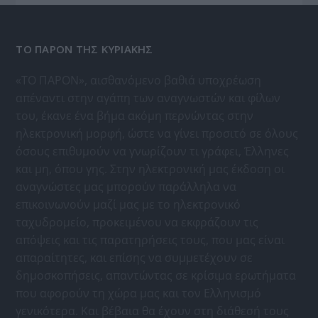
ΤΟ ΠΑΡΟΝ ΤΗΣ ΚΥΡΙΑΚΗΣ
«ΤΟ ΠΑΡΟΝ», αισθανόμενο βαθιά υποχρέωση
απέναντι στην αγάπη των αναγνωστών και φίλων
του, έκανε ένα βήμα ακόμη περνώντας στην
ηλεκτρονική μορφή, ώστε να γίνει προσιτό σε όλους
όσους επιθυμούν να γνωρίζουν τι γράφει, Έλληνες
και μη, όπου γης. Στην ηλεκτρονική μας έκδοση οι
αναγνώστες μας μπορούν παράλληλα να
επικοινωνούν μαζί μας με το ηλεκτρονικό
ταχυδρομείο, προκειμένου να εκφράζουν τις
απόψεις και τις παρατηρήσεις τους, που μας είναι
απαραίτητες, και επίσης να συμμετέχουν σε
δημοσκοπήσεις, απαντώντας σε κρίσιμα ερωτήματα
που αφορούν τη χώρα μας και τον Ελληνισμό
γενικότερα. Και βέβαια θα έχουν στη διάθεσή τους