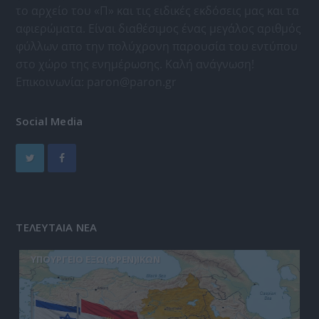
το αρχείο του «Π» και τις ειδικές εκδόσεις μας και τα
αφιερώματα. Είναι διαθέσιμος ένας μεγάλος αριθμός
φύλλων απο την πολύχρονη παρουσία του εντύπου
στο χώρο της ενημέρωσης. Καλή ανάγνωση!
Επικοινωνία:
paron@paron.gr
Social Media
ΤΕΛΕΥΤΑΙΑ ΝΕΑ
ΥΠΟΥΡΓΕΙΟ ΕΞΩ(ΦΡΕΝ)ΙΚΩΝ