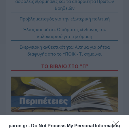
ασφαλείς εξορμήσεις και τα απαραίτητα Πρώτων
Βοηθειών
Προβληματισμός για την εξωτερική πολιτική
Ήλιος και μάτια: Ο αόρατος κίνδυνος του
καλοκαιριού για την όραση
Ενεργειακή ανθεκτικότητα: Αίτημα για ρήτρα
διαφυγής απο το ΥΠΟΙΚ - Τι σημαίνει
ΤΟ ΒΙΒΛΙΟ ΣΤΟ “Π”
paron.gr -
Do Not Process My Personal Information