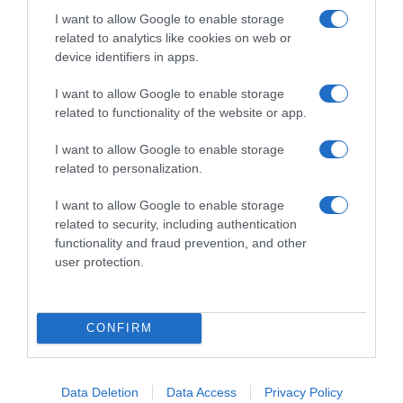
I want to allow Google to enable storage
related to analytics like cookies on web or
device identifiers in apps.
I want to allow Google to enable storage
related to functionality of the website or app.
I want to allow Google to enable storage
related to personalization.
I want to allow Google to enable storage
related to security, including authentication
functionality and fraud prevention, and other
user protection.
*ΤΑ ΆΝΘΗ ΤΟΥ ΚΑΚΟΎ*
CONFIRM
Ο Μητσοτάκης κάνει σχέδια για την
Ελλάδα του 2030, ο Ανδρουλάκης για
εκείνη του 2035, ώρα είναι να βγει κι
Data Deletion
Data Access
Privacy Policy