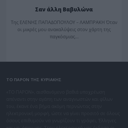
Σαν άλλη Βαβυλώνα
Της ΕΛΕΝΗΣ ΠΑΠΑΔΟΠΟΥΛΟΥ – ΛΑΜΠΡΑΚΗ Όταν
οι μικρές μου ανακαλύψεις στον χάρτη της
παγκόσμιας…
ΤΟ ΠΑΡΟΝ ΤΗΣ ΚΥΡΙΑΚΗΣ
«ΤΟ ΠΑΡΟΝ», αισθανόμενο βαθιά υποχρέωση
απέναντι στην αγάπη των αναγνωστών και φίλων
του, έκανε ένα βήμα ακόμη περνώντας στην
ηλεκτρονική μορφή, ώστε να γίνει προσιτό σε όλους
όσους επιθυμούν να γνωρίζουν τι γράφει, Έλληνες
και μη, όπου γης. Στην ηλεκτρονική μας έκδοση οι