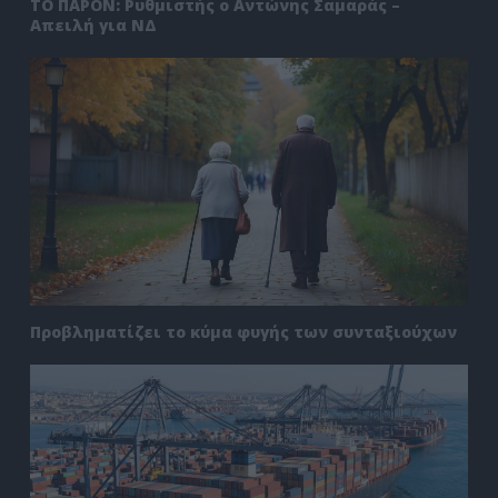
ΤΟ ΠΑΡΟΝ: Ρυθμιστής ο Αντώνης Σαμαράς –
Απειλή για ΝΔ
Προβληματίζει το κύμα φυγής των συνταξιούχων