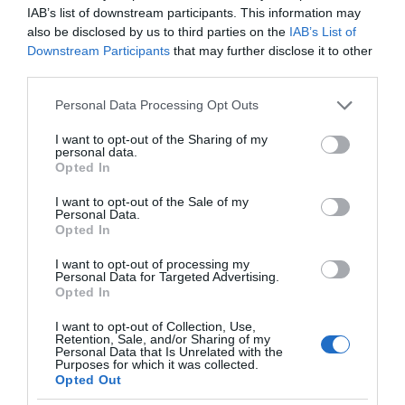
IAB’s list of downstream participants. This information may
also be disclosed by us to third parties on the
IAB’s List of
Downstream Participants
that may further disclose it to other
third parties.
Please note that this website/app uses one or more Google
Personal Data Processing Opt Outs
services and may gather and store information including but
not limited to your visit or usage behaviour. You may click to
I want to opt-out of the Sharing of my
personal data.
grant or deny consent to Google and its third-party tags to
Opted In
use your data for below specified purposes in below Google
consent section.
I want to opt-out of the Sale of my
Personal Data.
Opted In
I want to opt-out of processing my
Personal Data for Targeted Advertising.
Opted In
I want to opt-out of Collection, Use,
Retention, Sale, and/or Sharing of my
Personal Data that Is Unrelated with the
Purposes for which it was collected.
Opted Out