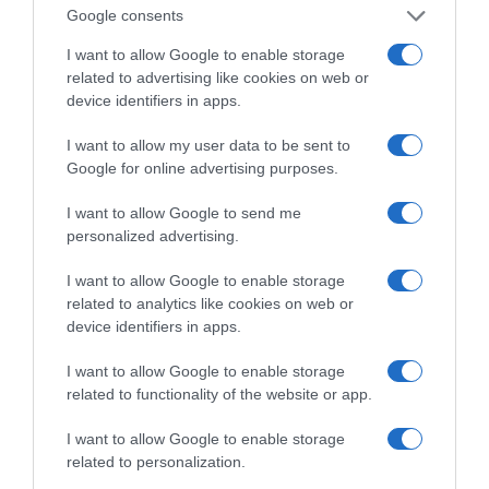
Google consents
I want to allow Google to enable storage
ΔΙΑΒΑΣΤΕ ΚΑΙ ΤΑ ΠΑΡΑΚΑΤΩ
related to advertising like cookies on web or
device identifiers in apps.
Το σχέδιο του Ισραήλ για τους Κούρδους
I want to allow my user data to be sent to
Google for online advertising purposes.
Αντίστροφη μέτρηση για το Μπέρμιγχαμ 2026:
Ιστορική ελληνική παρουσία στο Ευρωπαϊκό Στίβου
I want to allow Google to send me
Προβληματίζει το κύμα φυγής των συνταξιούχων
personalized advertising.
Ο καιρός των επομένων ημερών: Κανονικός
I want to allow Google to enable storage
Αύγουστος με δυνατούς βοριάδες και σταδιακή
related to analytics like cookies on web or
device identifiers in apps.
άνοδο της θερμοκρασίας
ΤΟ ΠΑΡΟΝ: Ρυθμιστής ο Αντώνης Σαμαράς – Απειλή
I want to allow Google to enable storage
related to functionality of the website or app.
για ΝΔ
Ορθόδοξοι υπάρχουν και στα Βαλκάνια, κύριοι του
I want to allow Google to enable storage
ΥΠΕΞ!
related to personalization.