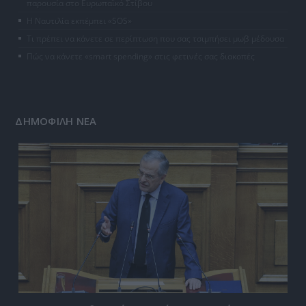
παρουσία στο Ευρωπαϊκό Στίβου
Η Ναυτιλία εκπέμπει «SOS»
Τι πρέπει να κάνετε σε περίπτωση που σας τσιμπήσει μωβ μέδουσα
Πώς να κάνετε «smart spending» στις φετινές σας διακοπές
ΔΗΜΟΦΙΛΗ ΝΕΑ