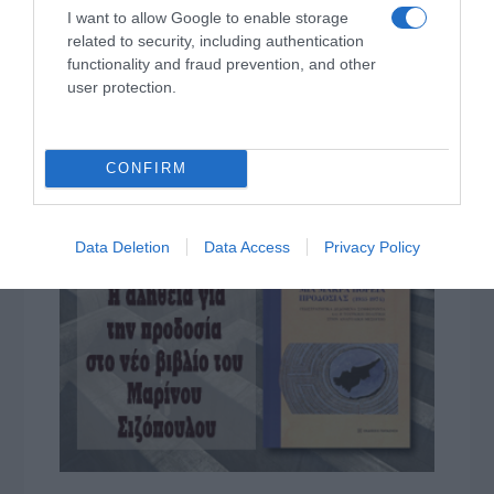
I want to allow Google to enable storage
ΤΟ ΒΙΒΛΙΟ ΣΤΟ “Π”
related to security, including authentication
functionality and fraud prevention, and other
user protection.
CONFIRM
Data Deletion
Data Access
Privacy Policy