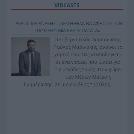
VIDCASTS
ΠΑΥΛΟΣ ΜΑΡΙΝΑΚΗΣ: «ΔΕΝ ΗΘΕΛΑ ΝΑ ΑΦΗΣΩ ΣΤΟΝ
ΕΠΟΜΕΝΟ ΜΙΑ ΚΑΥΤΗ ΠΑΤΑΤΑ»
Ο κυβερνητικός εκπρόσωπος,
Παύλος Μαρινάκης, ανοίγει τα
χαρτιά του στις «Τυπολογίες»
σε ένα vidcast που μιλάει για
τις μεγάλες τομές στον χώρο
των Μέσων Μαζικής
Ενημέρωσης. Σε μια εφ’ όλης της ύλης
συνέντευξη στον Βασίλη Κουφόπουλο, αναλύει
το χρονοδιάγραμμα για τις περιφερειακές και
ραδιοφωνικές άδειες, το πακέτο στήριξης των 80
εκατομμυρίων ευρώ για τον Τύπο, αλλά και την
πρωτοβουλία για την άρση της ανωνυμίας στο
διαδίκτυο.