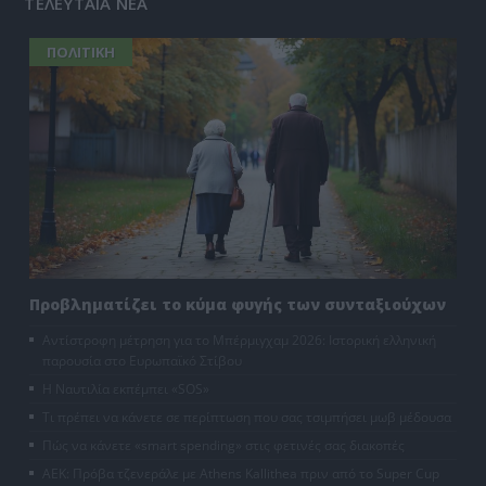
ΤΕΛΕΥΤΑΙΑ ΝΕΑ
ΠΟΛΙΤΙΚΗ
Προβληματίζει το κύμα φυγής των συνταξιούχων
Αντίστροφη μέτρηση για το Μπέρμιγχαμ 2026: Ιστορική ελληνική
παρουσία στο Ευρωπαϊκό Στίβου
Η Ναυτιλία εκπέμπει «SOS»
Τι πρέπει να κάνετε σε περίπτωση που σας τσιμπήσει μωβ μέδουσα
Πώς να κάνετε «smart spending» στις φετινές σας διακοπές
ΑΕΚ: Πρόβα τζενεράλε με Athens Kallithea πριν από το Super Cup