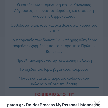
Ο καιρός των επομένων ημερών: Κανονικός
Αύγουστος με δυνατούς βοριάδες και σταδιακή
άνοδο της θερμοκρασίας
Ορθόδοξοι υπάρχουν και στα Βαλκάνια, κύριοι του
ΥΠΕΞ!
Το φαρμακείο των διακοπών: Ο πλήρης οδηγός για
ασφαλείς εξορμήσεις και τα απαραίτητα Πρώτων
Βοηθειών
Προβληματισμός για την εξωτερική πολιτική
Το σχέδιο του Ισραήλ για τους Κούρδους
Ήλιος και μάτια: Ο αόρατος κίνδυνος του
καλοκαιριού για την όραση
ΤΟ ΒΙΒΛΙΟ ΣΤΟ “Π”
paron.gr -
Do Not Process My Personal Information