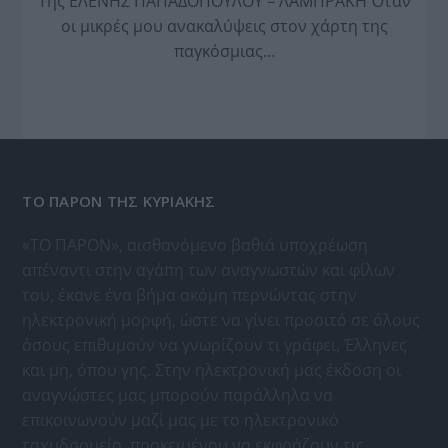
Της ΕΛΕΝΗΣ ΠΑΠΑΔΟΠΟΥΛΟΥ – ΛΑΜΠΡΑΚΗ Όταν
οι μικρές μου ανακαλύψεις στον χάρτη της
παγκόσμιας…
ΤΟ ΠΑΡΟΝ ΤΗΣ ΚΥΡΙΑΚΗΣ
«ΤΟ ΠΑΡΟΝ», αισθανόμενο βαθιά υποχρέωση
απέναντι στην αγάπη των αναγνωστών και φίλων
του, έκανε ένα βήμα ακόμη περνώντας στην
ηλεκτρονική μορφή, ώστε να γίνει προσιτό σε όλους
όσους επιθυμούν να γνωρίζουν τι γράφει, Έλληνες
και μη, όπου γης. Στην ηλεκτρονική μας έκδοση οι
αναγνώστες μας μπορούν παράλληλα να
επικοινωνούν μαζί μας με το ηλεκτρονικό
ταχυδρομείο, προκειμένου να εκφράζουν τις