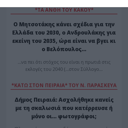
*ΤΑ ΆΝΘΗ ΤΟΥ ΚΑΚΟΎ*
Ο Μητσοτάκης κάνει σχέδια για την
Ελλάδα του 2030, ο Ανδρουλάκης για
εκείνη του 2035, ώρα είναι να βγει κι
ο Βελόπουλος…
…να πει ότι στόχος του είναι η πρωτιά στις
εκλογές του 2040 (…στον Σύλλογο…
*ΚΑΤΩ ΣΤΟΝ ΠΕΙΡΑΙΑ* ΤΟΥ Ν. ΠΑΡΑΣΚΕΥΑ
Δήμος Πειραιά: Ασχολήθηκε κανείς
με τη σκαλωσιά που κατέρρευσε ή
μόνο οι… φωτογράφοι;