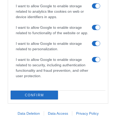
I want to allow Google to enable storage
related to analytics like cookies on web or
device identifiers in apps.
I want to allow Google to enable storage
related to functionality of the website or app.
I want to allow Google to enable storage
related to personalization.
I want to allow Google to enable storage
related to security, including authentication
functionality and fraud prevention, and other
*ΤΑ ΆΝΘΗ ΤΟΥ ΚΑΚΟΎ*
user protection.
Ο Μητσοτάκης κάνει σχέδια για την
Ελλάδα του 2030, ο Ανδρουλάκης για
CONFIRM
εκείνη του 2035, ώρα είναι να βγει κι
ο Βελόπουλος…
Data Deletion
Data Access
Privacy Policy