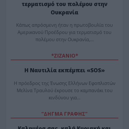
τερματισμό του πολέμου στην
Ουκρανία
Κάπως απρόσμενη ήταν η πρωτοβουλία του
Αμερικανού Προέδρου για τερματισμό του
πολέμου στην Ουκρανία,…
*ZΙΖΑΝΙΟ*
Η Ναυτιλία εκπέμπει «SOS»
Η πρόεδρος της Ένωσης Ελλήνων Εφοπλιστών
Μελίνα Τραυλού έ­κρουσε το καμπανάκι του
κινδύνου για…
“ΔΗΓΜΑ ΓΡΑΦΗΣ”
Καλημέρα σας, καλή Κυριακή και