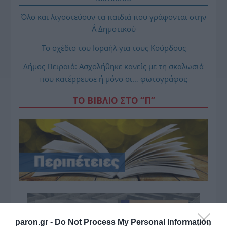
Όλο και λιγοστεύουν τα παιδιά που γράφονται στην
Α΄ Δημοτικού
Το σχέδιο του Ισραήλ για τους Κούρδους
Δήμος Πειραιά: Ασχολήθηκε κανείς με τη σκαλωσιά
που κατέρρευσε ή μόνο οι… φωτογράφοι;
ΤΟ ΒΙΒΛΙΟ ΣΤΟ “Π”
paron.gr -
Do Not Process My Personal Information