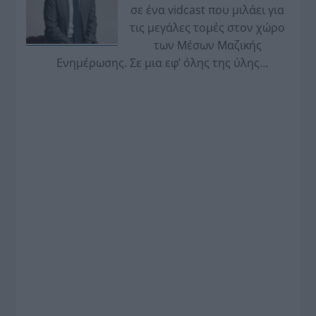
σε ένα vidcast που μιλάει για
τις μεγάλες τομές στον χώρο
των Μέσων Μαζικής
Ενημέρωσης. Σε μια εφ’ όλης της ύλης
συνέντευξη στον Βασίλη Κουφόπουλο, αναλύει
το χρονοδιάγραμμα για τις περιφερειακές και
ραδιοφωνικές άδειες, το πακέτο στήριξης των 80
εκατομμυρίων ευρώ για τον Τύπο, αλλά και την
πρωτοβουλία για την άρση της ανωνυμίας στο
διαδίκτυο.