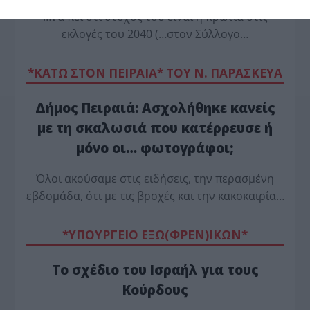
…να πει ότι στόχος του είναι η πρωτιά στις
εκλογές του 2040 (…στον Σύλλογο…
*ΚΑΤΩ ΣΤΟΝ ΠΕΙΡΑΙΑ* ΤΟΥ Ν. ΠΑΡΑΣΚΕΥΑ
Δήμος Πειραιά: Ασχολήθηκε κανείς
με τη σκαλωσιά που κατέρρευσε ή
μόνο οι… φωτογράφοι;
Όλοι ακούσαμε στις ειδήσεις, την περασμένη
εβδομάδα, ότι με τις βροχές και την κακοκαιρία…
*ΥΠΟΥΡΓΕΙΟ ΕΞΩ(ΦΡΕΝ)ΙΚΩΝ*
Το σχέδιο του Ισραήλ για τους
Κούρδους