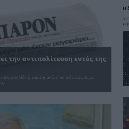
Η 
Έκπ
μέρ
ει την αντιπολίτευση εντός της
ν υπουργός Μάκης Βορίδης α­πάντησε πρόσφατα σε μια
δες…