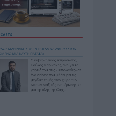
DCASTS
ΥΛΟΣ ΜΑΡΙΝΑΚΗΣ: «ΔΕΝ ΗΘΕΛΑ ΝΑ ΑΦΗΣΩ ΣΤΟΝ
ΟΜΕΝΟ ΜΙΑ ΚΑΥΤΗ ΠΑΤΑΤΑ»
Ο κυβερνητικός εκπρόσωπος,
Παύλος Μαρινάκης, ανοίγει τα
χαρτιά του στις «Τυπολογίες» σε
ένα vidcast που μιλάει για τις
μεγάλες τομές στον χώρο των
Μέσων Μαζικής Ενημέρωσης. Σε
μια εφ’ όλης της ύλης
συνέντευξη στον Βασίλη
φόπουλο, αναλύει το χρονοδιάγραμμα για τις
ιφερειακές και ραδιοφωνικές άδειες, το πακέτο
ριξης των 80 εκατομμυρίων ευρώ για τον Τύπο, αλλά
 την πρωτοβουλία για την άρση της ανωνυμίας στο