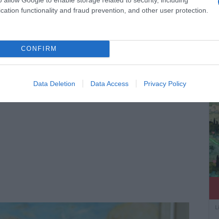
cation functionality and fraud prevention, and other user protection.
το κείμενο του ψηφίσματος της Ευρωβουλής»
εν έχει δικαίωμα να προσφύγει στην κυβέρνηση ή
ΔΕ
ιοσύνη για να προστατεύσει […]
CONFIRM
Data Deletion
Data Access
Privacy Policy
L