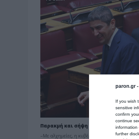
paron.gr 
If you wish 
sensitive in
confirm you
continue se
Παρακμή και σήψη – Κλίμα οργής στη
information 
further disc
–Με αλχημείες, η κυβέρνηση ενταφιάζει τις 