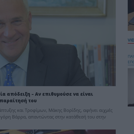
VI
ΠΑ
ΕΠ
ία απόδειξη – Αν επιθυμούσε να είναι
ν παραίτησή του
πτυξης και Τροφίμων, Μάκης Βορίδης, αφήνει αιχμές
Κου
γόρη Βάρρα, απαντώντας στην κατάθεσή του στην
περ
στή
και