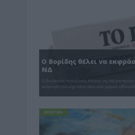
ΠΑΡΑΠΟΛΙΤΙΚΑ
Ο Βορίδης θέλει να εκφράσ
ΝΔ
O βουλευτής Ανατολικής Αττικής της ΝΔ και πρώη
ανάρτηση που είχε κάνει πριν από μερικές εβδομά
ΠΟΛΙΤΙΚΗ