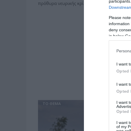
participants
πρόθυρα νευρικής κρίσης οι βουλευτές της 
Downstream 
Please note
information 
deny consent
in below Go
Persona
I want t
Opted 
I want t
Opted 
I want 
ΤΟ ΘΕΜΑ
Advertis
Opted 
I want t
of my P
was col