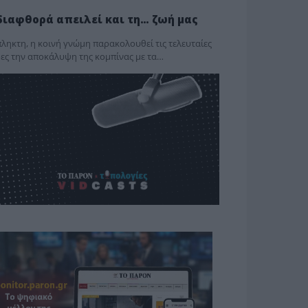
διαφθορά απειλεί και τη… ζωή μας
ληκτη, η κοινή γνώμη παρακολουθεί τις τελευταίες
ες την αποκάλυψη της κο­μπίνας με τα…