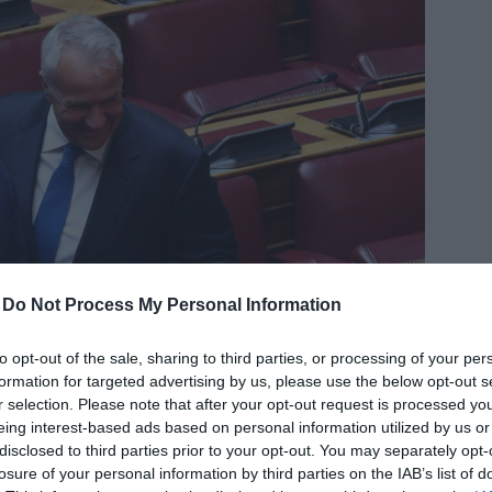
δια
-
Do Not Process My Personal Information
to opt-out of the sale, sharing to third parties, or processing of your per
formation for targeted advertising by us, please use the below opt-out s
r selection. Please note that after your opt-out request is processed y
eing interest-based ads based on personal information utilized by us or
ν κοινωνία για το κουκούλωμα των σκανδάλων
disclosed to third parties prior to your opt-out. You may separately opt-
losure of your personal information by third parties on the IAB’s list of
ευθύνες Βορίδη και Αυγενάκη για τον ΟΠΕΚΕΠΕ –Στα