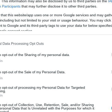
. This information may also be disclosed by us to third parties on the
IA
Νέας Δημοκρατίας Η κυβέρνηση Μητσοτάκη […]
Participants
that may further disclose it to other third parties.
 that this website/app uses one or more Google services and may gath
including but not limited to your visit or usage behaviour. You may click 
 to Google and its third-party tags to use your data for below specifi
ogle consent section.
l Data Processing Opt Outs
o opt-out of the Sharing of my personal data.
In
o opt-out of the Sale of my Personal Data.
In
to opt-out of processing my Personal Data for Targeted
ing.
In
o opt-out of Collection, Use, Retention, Sale, and/or Sharing
ersonal Data that Is Unrelated with the Purposes for which it
lected.