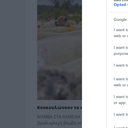
Opted 
Google 
I want t
web or d
I want t
purpose
I want 
I want t
web or d
I want t
or app.
Κουκουλώνουν το σκάνδαλο – Άνω κά
I want t
ΒΟΜΒΑ ΣΤΑ ΘΕΜΕΛΙΑ ΤΗΣ ΚΥΒΕΡΝΗΣΗΣ Η Υ
βραδυφλεγή βόμβα στα θεμέλια της κυβέρνησης
I want t