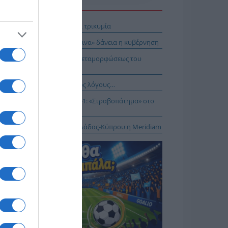
Η ΕΙΔΗΣΕΩΝ
 Απ’ έξω νηνεμία και… μέσα τρικυμία
ει το στοίχημα με τα «κόκκινα» δάνεια η κυβέρνηση
E: Η Θεία Λειτουργία της Μεταμορφώσεως του
τήρος
νησαν, αλλά για τους λάθος λόγους…
αθηναϊκός – ΤΣΣΚΑ 1948 1-1: «Στραβοπάτημα» στο
ΚΑ
: Στο έργο διασύνδεσης Ελλάδας-Κύπρου η Meridiam