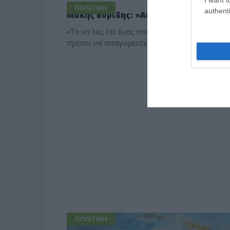
ΠΟΛΙΤΙΚΗ
authenti
Μάκης Βορίδης: «Ακραίο και εμπαθές 
«Το να λες ότι ένας οποιοσδήποτε πολίτης δ
πρέπει να απαγορευτεί η πρόσβαση στη δικα
ΠΟΛΙΤΙΚΗ