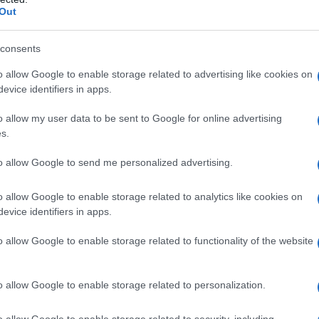
ΡΟ
Out
ΝΔ:
consents
Χάν
o allow Google to enable storage related to advertising like cookies on
LIV
evice identifiers in apps.
Σω
Ξύπ
o allow my user data to be sent to Google for online advertising
s.
Παν
ΟΑ
to allow Google to send me personalized advertising.
GSI
o allow Google to enable storage related to analytics like cookies on
evice identifiers in apps.
o allow Google to enable storage related to functionality of the website
τω η Νέα Δημοκρατία
o allow Google to enable storage related to personalization.
ΠΟΘΕΣΗ ΜΕ ΤΟ ΣΚΑΝΔΑΛΟ ΣΤΟΝ ΟΠΕΚΕΠΕ Σε
, με απρόβλεπτες εξελίξεις, τείνει να εξελιχθεί […]
o allow Google to enable storage related to security, including