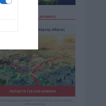
ΙΤΕ ΤΗΝ ΚΙΝΗΣΗ ΣΤΟΥΣ ΔΡΌΜΟΥΣ
Κίνηση Τώρα: Live Χάρτης Αθήνας
ΠΑΤΗΣΤΕ ΓΙΑ LIVE ΚΙΝΗΣΗ
ive ενημέρωση για Κηφισό, Αττική Οδό και κέντρο Αθήνας
από το paron.gr