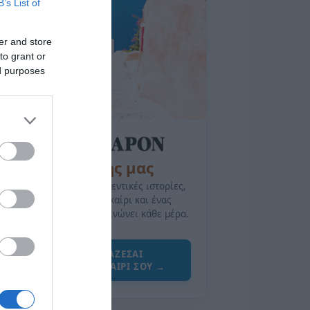
B’s List of
er and store
to grant or
ed purposes
της Ζωής μας
Οι άνθρωποι, οι αυθεντικές ιστορίες,
το ελληνικό καλοκαίρι και ένας
πολιτισμός που μας ενώνει κάθε μέρα.
ΌΣΑ ΧΡΕΙΆΖΕΣΑΙ
ΓΙΑ ΤΟ ΚΑΛΟΚΑΊΡΙ ΣΟΥ →