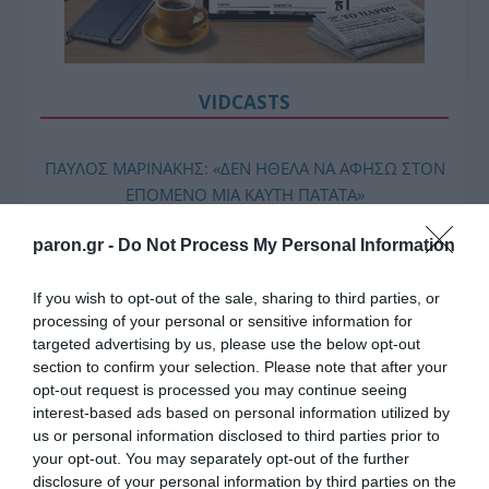
VIDCASTS
ΠΑΥΛΟΣ ΜΑΡΙΝΑΚΗΣ: «ΔΕΝ ΗΘΕΛΑ ΝΑ ΑΦΗΣΩ ΣΤΟΝ
ΕΠΟΜΕΝΟ ΜΙΑ ΚΑΥΤΗ ΠΑΤΑΤΑ»
Ο κυβερνητικός εκπρόσωπος,
paron.gr -
Do Not Process My Personal Information
Παύλος Μαρινάκης, ανοίγει τα
χαρτιά του στις «Τυπολογίες»
If you wish to opt-out of the sale, sharing to third parties, or
σε ένα vidcast που μιλάει για
processing of your personal or sensitive information for
τις μεγάλες τομές στον χώρο
targeted advertising by us, please use the below opt-out
των Μέσων Μαζικής
section to confirm your selection. Please note that after your
Ενημέρωσης. Σε μια εφ’ όλης της ύλης
opt-out request is processed you may continue seeing
interest-based ads based on personal information utilized by
συνέντευξη στον Βασίλη Κουφόπουλο, αναλύει
us or personal information disclosed to third parties prior to
το χρονοδιάγραμμα για τις περιφερειακές και
your opt-out. You may separately opt-out of the further
ραδιοφωνικές άδειες, το πακέτο στήριξης των 80
disclosure of your personal information by third parties on the