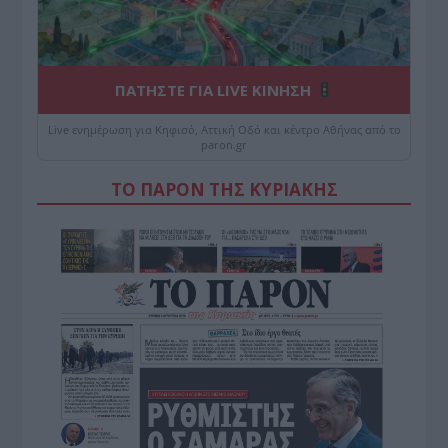
ΠΑΤΗΣΤΕ ΓΙΑ LIVE ΚΙΝΗΣΗ
Live ενημέρωση για Κηφισό, Αττική Οδό και κέντρο Αθήνας από το
paron.gr
ΤΟ ΠΑΡΟΝ ΤΗΣ ΚΥΡΙΑΚΗΣ