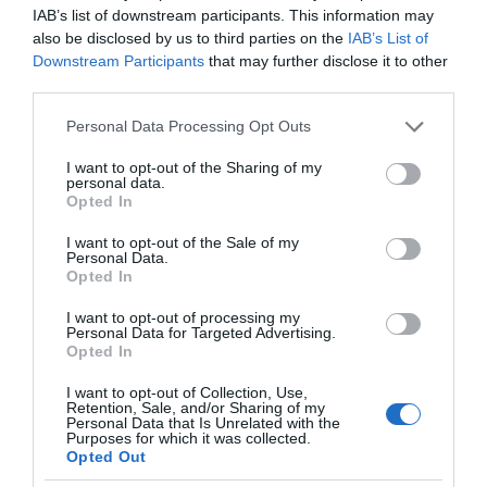
εκατομμυρίων ευρώ για τον Τύπο, αλλά και την
IAB’s list of downstream participants. This information may
πρωτοβουλία για την άρση της ανωνυμίας στο
also be disclosed by us to third parties on the
IAB’s List of
Downstream Participants
that may further disclose it to other
διαδίκτυο.
third parties.
Please note that this website/app uses one or more Google
Personal Data Processing Opt Outs
services and may gather and store information including but
not limited to your visit or usage behaviour. You may click to
I want to opt-out of the Sharing of my
personal data.
grant or deny consent to Google and its third-party tags to
Opted In
use your data for below specified purposes in below Google
consent section.
I want to opt-out of the Sale of my
Personal Data.
Opted In
I want to opt-out of processing my
Personal Data for Targeted Advertising.
Opted In
Η ΣΤΗΛΗ ΜΑΣ
I want to opt-out of Collection, Use,
Retention, Sale, and/or Sharing of my
Personal Data that Is Unrelated with the
Purposes for which it was collected.
Opted Out