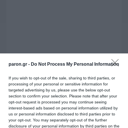
συνέντευξη στον Βασίλη Κουφόπουλο, αναλύει
το χρονοδιάγραμμα για τις περιφερειακές και
ραδιοφωνικές άδειες, το πακέτο στήριξης των 80
εκατομμυρίων ευρώ για τον Τύπο, αλλά και την
πρωτοβουλία για την άρση της ανωνυμίας στο
διαδίκτυο.
paron.gr -
Do Not Process My Personal Information
If you wish to opt-out of the sale, sharing to third parties, or
processing of your personal or sensitive information for
targeted advertising by us, please use the below opt-out
section to confirm your selection. Please note that after your
opt-out request is processed you may continue seeing
interest-based ads based on personal information utilized by
us or personal information disclosed to third parties prior to
Η ΣΤΗΛΗ ΜΑΣ
your opt-out. You may separately opt-out of the further
disclosure of your personal information by third parties on the