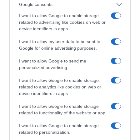
Google consents
ΌΣΑ ΧΡΕΙΆΖΕΣΑΙ
ΓΙΑ ΤΟ ΚΑΛΟΚΑΊΡΙ ΣΟΥ →
I want to allow Google to enable storage
related to advertising like cookies on web or
device identifiers in apps.
ΡΟΗ ΕΙΔΗΣΕΩΝ
I want to allow my user data to be sent to
Google for online advertising purposes.
Το σχέδιο του Ισραήλ για τους Κούρδους
Ε. Λιακούλη: «Το σκάνδαλο των υποκλοπών δεν
I want to allow Google to send me
personalized advertising.
μπορεί να μείνει στο σκοτάδι ενός αρχείου»
ΤΟ ΠΑΡΟΝ: Ρυθμιστής ο Αντώνης Σαμαράς – Απειλή
I want to allow Google to enable storage
related to analytics like cookies on web or
για ΝΔ
device identifiers in apps.
Ιππασία – Η Ελλάδα στο Παγκόσμιο Πρωτάθλημα
I want to allow Google to enable storage
Ιππασίας!
related to functionality of the website or app.
Ανακοίνωση της Ελληνικής Αριστερής Συμπαράταξης:
Οι «άριστοι» τελευταίοι των τελευταίων
I want to allow Google to enable storage
related to personalization.
Ελληνικός Ερυθρός Σταυρός: Τι πρέπει να περιέχει