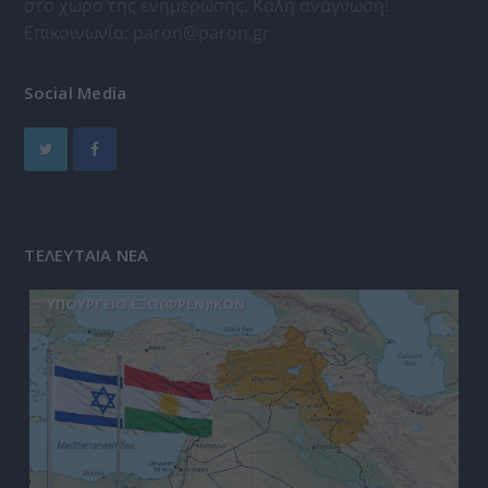
στο χώρο της ενημέρωσης. Καλή ανάγνωση!
Επικοινωνία:
paron@paron.gr
Social Media
ΤΕΛΕΥΤΑΙΑ ΝΕΑ
ΥΠΟΥΡΓΕΙΟ ΕΞΩ(ΦΡΕΝ)ΙΚΩΝ