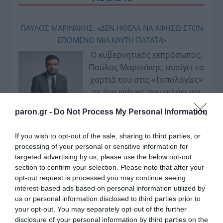
ΠΑΥΛΟΣ ΜΑΡΙΝΑΚΗΣ: «ΔΕΝ ΗΘΕΛΑ ΝΑ ΑΦΗΣΩ ΣΤΟΝ
ΕΠΟΜΕΝΟ ΜΙΑ ΚΑΥΤΗ ΠΑΤΑΤΑ»
Ο κυβερνητικός εκπρόσωπος,
Παύλος Μαρινάκης, ανοίγει τα
χαρτιά του στις «Τυπολογίες»
σε ένα vidcast που μιλάει για
τις μεγάλες τομές στον χώρο
paron.gr -
Do Not Process My Personal Information
των Μέσων Μαζικής
Ενημέρωσης. Σε μια εφ’ όλης της ύλης
If you wish to opt-out of the sale, sharing to third parties, or
συνέντευξη στον Βασίλη Κουφόπουλο, αναλύει
processing of your personal or sensitive information for
το χρονοδιάγραμμα για τις περιφερειακές και
targeted advertising by us, please use the below opt-out
ραδιοφωνικές άδειες, το πακέτο στήριξης των 80
section to confirm your selection. Please note that after your
opt-out request is processed you may continue seeing
εκατομμυρίων ευρώ για τον Τύπο, αλλά και την
interest-based ads based on personal information utilized by
πρωτοβουλία για την άρση της ανωνυμίας στο
us or personal information disclosed to third parties prior to
διαδίκτυο.
your opt-out. You may separately opt-out of the further
disclosure of your personal information by third parties on the