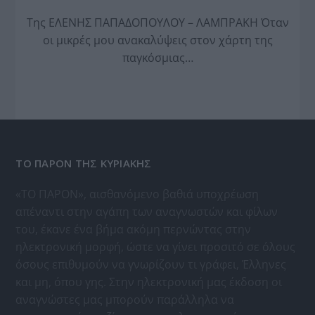
Της ΕΛΕΝΗΣ ΠΑΠΑΔΟΠΟΥΛΟΥ – ΛΑΜΠΡΑΚΗ Όταν
οι μικρές μου ανακαλύψεις στον χάρτη της
παγκόσμιας…
ΤΟ ΠΑΡΟΝ ΤΗΣ ΚΥΡΙΑΚΗΣ
«ΤΟ ΠΑΡΟΝ», αισθανόμενο βαθιά υποχρέωση
απέναντι στην αγάπη των αναγνωστών και φίλων
του, έκανε ένα βήμα ακόμη περνώντας στην
ηλεκτρονική μορφή, ώστε να γίνει προσιτό σε όλους
όσους επιθυμούν να γνωρίζουν τι γράφει, Έλληνες
και μη, όπου γης. Στην ηλεκτρονική μας έκδοση οι
αναγνώστες μας μπορούν παράλληλα να