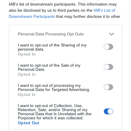
IAB’s list of downstream participants. This information may
also be disclosed by us to third parties on the
IAB’s List of
Downstream Participants
that may further disclose it to other
third parties.
Please note that this website/app uses one or more Google
Personal Data Processing Opt Outs
services and may gather and store information including but
not limited to your visit or usage behaviour. You may click to
I want to opt-out of the Sharing of my
personal data.
grant or deny consent to Google and its third-party tags to
Opted In
use your data for below specified purposes in below Google
consent section.
I want to opt-out of the Sale of my
Η ΣΤΗΛΗ ΜΑΣ
Personal Data.
Opted In
I want to opt-out of processing my
Personal Data for Targeted Advertising.
Opted In
I want to opt-out of Collection, Use,
Retention, Sale, and/or Sharing of my
Personal Data that Is Unrelated with the
Purposes for which it was collected.
Opted Out